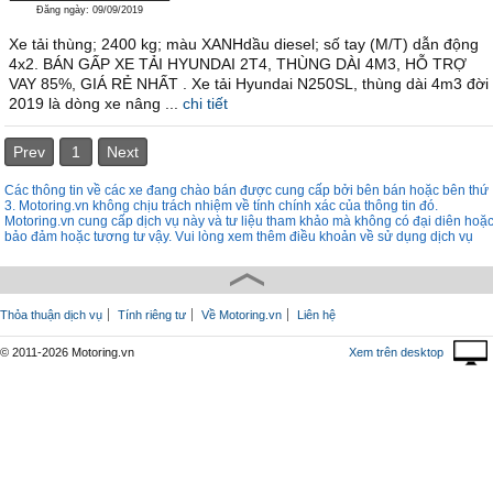
Đăng ngày: 09/09/2019
Xe tải thùng; 2400 kg; màu XANHdầu diesel; số tay (M/T) dẫn động
4x2. BÁN GẤP XE TẢI HYUNDAI 2T4, THÙNG DÀI 4M3, HỖ TRỢ
VAY 85%, GIÁ RẺ NHẤT . Xe tải Hyundai N250SL, thùng dài 4m3 đời
2019 là dòng xe nâng ...
chi tiết
Prev
1
Next
Các thông tin về các xe đang chào bán được cung cấp bởi bên bán hoặc bên thứ
3. Motoring.vn không chịu trách nhiệm về tính chính xác của thông tin đó.
Motoring.vn cung cấp dịch vụ này và tư liệu tham khảo mà không có đại diên hoặ
bảo đảm hoặc tương tư vậy. Vui lòng xem thêm điều khoản về sử dụng dịch vụ
Thỏa thuận dịch vụ
Tính riêng tư
Về Motoring.vn
Liên hệ
© 2011-2026 Motoring.vn
Xem trên desktop