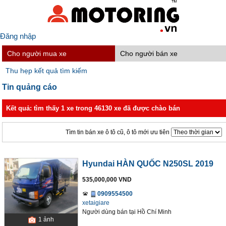
Đăng nhập
Cho người mua xe
Cho người bán xe
Thu hẹp kết quả tìm kiếm
Tin quảng cáo
Kết quả: tìm thấy 1 xe trong 46130 xe đã được chào bán
Tìm tin bán xe ô tô cũ, ô tô mới ưu tiên
Hyundai HÀN QUỐC N250SL 2019
535,000,000 VND
0909554500
xetaigiare
Người dùng bán
tại
Hồ Chí Minh
1
ảnh