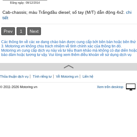
Đăng ngày: 09/12/2014
Cab-chassis; màu Trắngdầu diesel; số tay (M/T) dẫn động 4x2.
chi
tiết
Prev
1
Next
Các thông tin về các xe đang chào bán được cung cấp bởi bên bán hoặc bên thứ
3. Motoring.vn không chịu trách nhiệm về tính chính xác của thông tin đó.
Motoring.vn cung cấp dịch vụ này và tư liệu tham khảo mà không có đại diên hoặ
bảo đảm hoặc tương tư vậy. Vui lòng xem thêm điều khoản về sử dụng dịch vụ
Thỏa thuận dịch vụ
Tính riêng tư
Về Motoring.vn
Liên hệ
© 2011-2026 Motoring.vn
Xem trên desktop