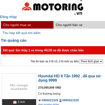
Đăng nhập
Cho người mua xe
Cho người bán xe
Thu hẹp kết quả tìm kiếm
Tin quảng cáo
Kết quả: tìm thấy 1 xe trong 46130 xe đã được chào bán
Tìm tin bán xe ô tô cũ, ô tô mới ưu tiên
Hyundai HD 8 Tấn 1992
, đã qua sử
dụng 9999
270,000,000 VND
Có thương lượng
0905021529
0905021529
0
ảnh
mai quang nhan