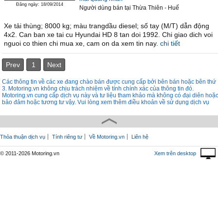
Đăng ngày: 18/09/2014
Người dùng bán
tại
Thừa Thiên - Huế
Xe tải thùng; 8000 kg; màu trangdầu diesel; số tay (M/T) dẫn động
4x2. Can ban xe tai cu Hyundai HD 8 tan doi 1992. Chi giao dich voi
nguoi co thien chi mua xe, cam on da xem tin nay.
chi tiết
Prev
1
Next
Các thông tin về các xe đang chào bán được cung cấp bởi bên bán hoặc bên thứ
3. Motoring.vn không chịu trách nhiệm về tính chính xác của thông tin đó.
Motoring.vn cung cấp dịch vụ này và tư liệu tham khảo mà không có đại diên hoặ
bảo đảm hoặc tương tư vậy. Vui lòng xem thêm điều khoản về sử dụng dịch vụ
Thỏa thuận dịch vụ
Tính riêng tư
Về Motoring.vn
Liên hệ
© 2011-2026 Motoring.vn
Xem trên desktop