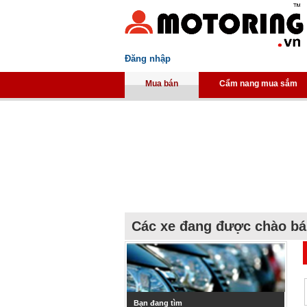
Đăng nhập
Mua bán
Cẩm nang mua sắm
Các xe đang được chào b
Bạn đang tìm