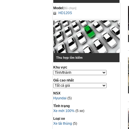
Model
[Bỏ chọn]
HD120S
Thu hẹp tìm kiếm
Khu vực
Giá cao nhất
NSX
Hyundai
(5)
Tình trạng
Xe mới 100%
(5 xe)
Loại xe
Xe tải thùng
(5)