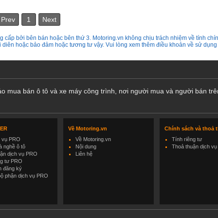
Prev
1
Next
 cấp bởi bên bán hoặc bên thứ 3. Motoring.vn không chịu trách nhiệm về tính chín
ại diên hoặc bảo đảm hoặc tương tư vậy. Vui lòng xem thêm điều khoản về sử dụng
cáo mua bán ô tô và xe máy công trình, nơi người mua và người bán trê
LER
Về Motoring.vn
Chính sách và thoả 
h vụ PRO
Về Motoring.vn
Tính riêng tư
 nghề ô tô
Nội dung
Thoả thuận dịch vụ
uận dịch vụ PRO
Liên hệ
ng tư PRO
h đăng ký
bộ phận dịch vụ PRO