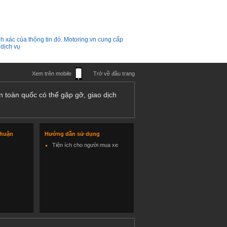
h xác của thông tin đó. Motoring.vn cung cấp
 dịch vụ
Xem trên mobile
Trở về đầu trang
n toàn quốc có thể gặp gỡ, giao dịch
thuận
Hướng dẫn sử dụng
Tiện ích cho người mua xe