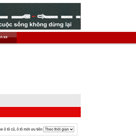
án xe
xe ô tô cũ, ô tô mới ưu tiên