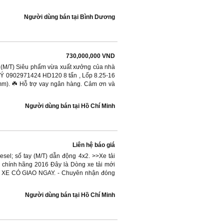
Người dùng bán
tại
Bình Dương
730,000,000 VND
y (M/T) Siêu phẩm vừa xuất xưởng của nhà
 Ý 0902971424 HD120 8 tấn , Lốp 8.25-16
mm). ☘️ Hỗ trợ vay ngân hàng. Cảm ơn và
Người dùng bán
tại
Hồ Chí Minh
Liên hệ báo giá
sel; số tay (M/T) dẫn động 4x2. >>Xe tải
chính hãng 2016 Đây là Dòng xe tải mới
ay - XE CÓ GIAO NGAY. - Chuyên nhận đóng
Người dùng bán
tại
Hồ Chí Minh