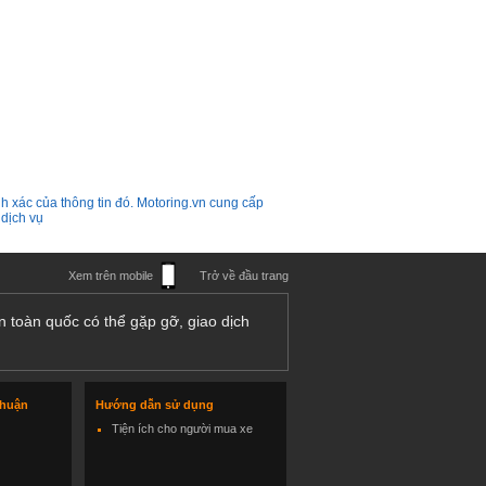
h xác của thông tin đó. Motoring.vn cung cấp
 dịch vụ
Xem trên mobile
Trở về đầu trang
n toàn quốc có thể gặp gỡ, giao dịch
thuận
Hướng dẫn sử dụng
Tiện ích cho người mua xe