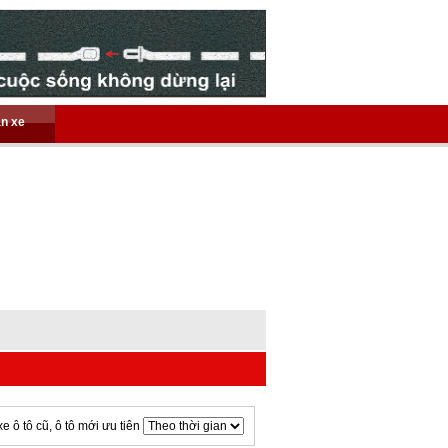
án xe
xe ô tô cũ, ô tô mới ưu tiên