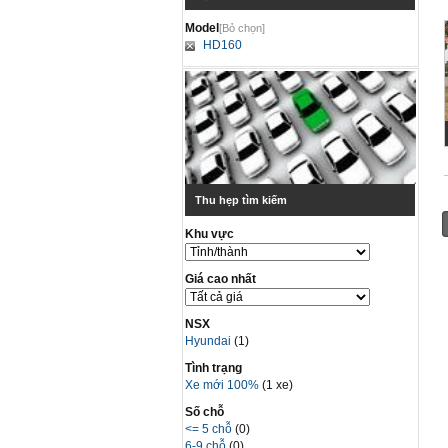
Model
[Bỏ chọn]
HD160
Thu hẹp tìm kiếm
Khu vực
Giá cao nhất
NSX
Hyundai
(1)
Tình trạng
Xe mới 100%
(1 xe)
Số chỗ
<= 5 chỗ
(0)
6-9 chỗ
(0)