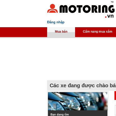
Đăng nhập
Mua bán
Cẩm nang mua sắm
Các xe đang được chào b
Bạn đang tìm