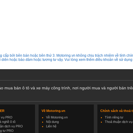
 cấp bởi bên bán hoặc bên thứ 3. Motoring.vn không chịu trách nhiệm về tính chín
ại diên hoặc bảo đảm hoặc tương tư vậy. Vui lòng xem thêm điều khoản về sử dụng
cáo mua bán ô tô và xe máy công trình, nơi người mua và người bán trê
LER
Về Motoring.vn
Chính sách và thoả 
h vụ PRO
Về Motoring.vn
Tính riêng tư
 nghề ô tô
Nội dung
Thoả thuận dịch vụ
uận dịch vụ PRO
Liên hệ
ng tư PRO