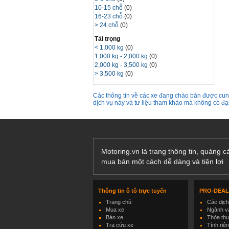
10-15 chỗ
(0)
16-23 chỗ
(0)
> 24 chỗ
(0)
Tải trọng
< 1,000 kg
(0)
1,000 kg - 2,000 kg
(0)
2,000 kg - 3,500 kg
(0)
> 3,500 kg
(0)
Các thông tin về các xe đang chào bán được cung
dịch vụ này và tư liệu tham khảo mà không có đ
Motoring.vn là trang thông tin, quảng 
mua bán một cách dễ dàng và tiện lợi
Thông tin ô tô trực tuyến
PRO-DEA
Trang chủ
Các dịc
Mua xe
Ngành và
Bán xe
Thỏa th
Tra cứu xe
Tính riê