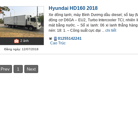
Hyundai HD160 2018
Xe đông lạnh; máy Bình Dương dầu diesel; số tay (M
động cơ D6GA – EU2, Turbo Intercooler TCI, nhiên li
mát bằng nước. – Số xi lanh: 06 xi lanh thẳng hàng.
nén: 18: 1. – Công suất cực đại ...
chi tiết
01255142241
2
ảnh
Cao Trúc
Đăng ngày: 12/07/2018
Prev
1
Next