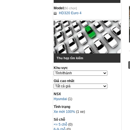
Model
[Bỏ chọn]
HD320 Euro 4
Thu hẹp tìm kiếm
Khu vực
Giá cao nhất
NSX
Hyundai
(1)
Tình trạng
Xe mới 100%
(1 xe)
Số chỗ
<= 5 chỗ
(0)
6-9 chỗ
(0)