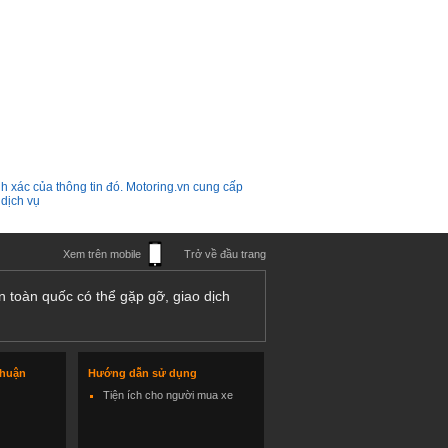
h xác của thông tin đó. Motoring.vn cung cấp
 dịch vụ
Xem trên mobile
Trở về đầu trang
n toàn quốc có thể gặp gỡ, giao dịch
thuận
Hướng dẫn sử dụng
Tiện ích cho người mua xe