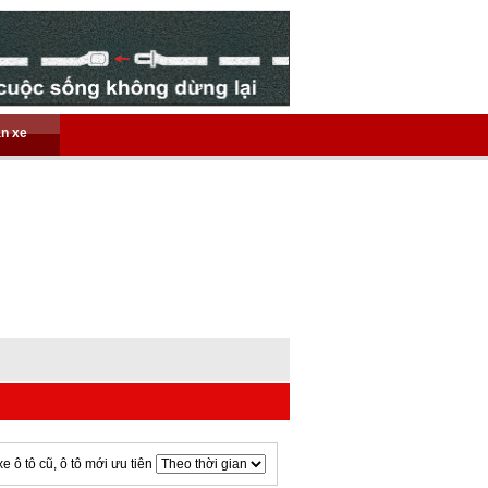
án xe
xe ô tô cũ, ô tô mới ưu tiên