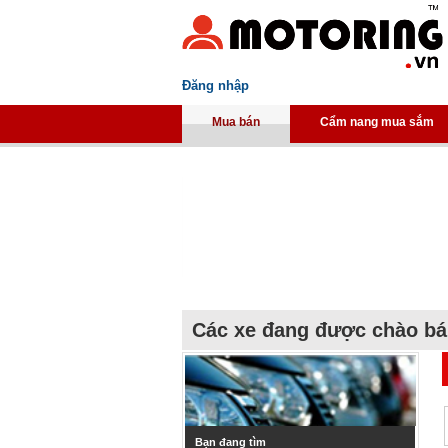
Đăng nhập
Mua bán
Cẩm nang mua sắm
Các xe đang được chào b
Bạn đang tìm