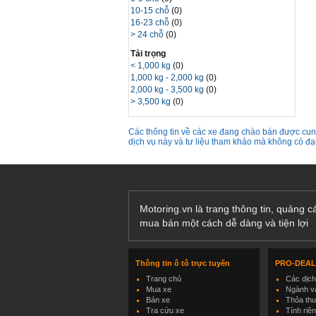
10-15 chỗ
(0)
16-23 chỗ
(0)
> 24 chỗ
(0)
Tải trọng
< 1,000 kg
(0)
1,000 kg - 2,000 kg
(0)
2,000 kg - 3,500 kg
(0)
> 3,500 kg
(0)
Các thông tin về các xe đang chào bán được cung
dịch vụ này và tư liệu tham khảo mà không có đ
Motoring.vn là trang thông tin, quảng 
mua bán một cách dễ dàng và tiện lợi
Thông tin ô tô trực tuyến
PRO-DEA
Trang chủ
Các dịc
Mua xe
Ngành và
Bán xe
Thỏa th
Tra cứu xe
Tính riê