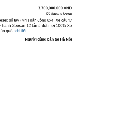
3,700,000,000 VND
Có thương lượng
esel; số tay (M/T) dẫn động 8x4. Xe cẩu tự
ự hành Soosan 12 tấn 5 đốt mới 100% Xe
toàn quốc
chi tiết
Người dùng bán
tại
Hà Nội