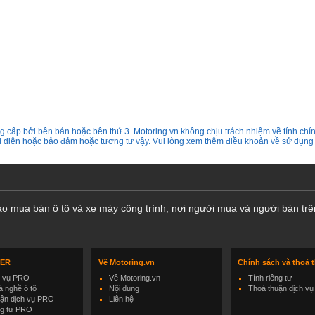
 cấp bởi bên bán hoặc bên thứ 3. Motoring.vn không chịu trách nhiệm về tính chín
ại diên hoặc bảo đảm hoặc tương tư vậy. Vui lòng xem thêm điều khoản về sử dụng
cáo mua bán ô tô và xe máy công trình, nơi người mua và người bán trê
LER
Về Motoring.vn
Chính sách và thoả 
h vụ PRO
Về Motoring.vn
Tính riêng tư
 nghề ô tô
Nội dung
Thoả thuận dịch vụ
uận dịch vụ PRO
Liên hệ
ng tư PRO