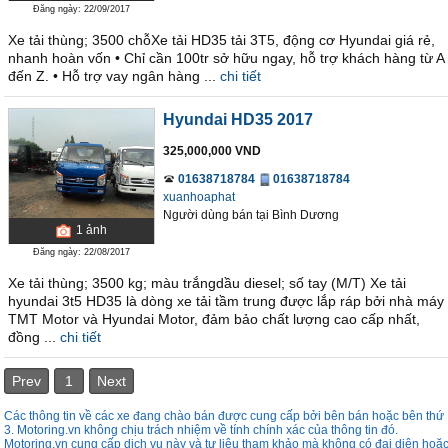
Đăng ngày: 22/09/2017
Xe tải thùng; 3500 chỗXe tải HD35 tải 3T5, động cơ Hyundai giá rẻ,
nhanh hoàn vốn • Chỉ cần 100tr sở hữu ngay, hỗ trợ khách hàng từ A
đến Z. • Hỗ trợ vay ngân hàng ...
chi tiết
Hyundai HD35 2017
325,000,000 VND
01638718784
01638718784
xuanhoaphat
Người dùng bán
tại
Bình Dương
1
ảnh
Đăng ngày: 22/08/2017
Xe tải thùng; 3500 kg; màu trắngdầu diesel; số tay (M/T) Xe tải
hyundai 3t5 HD35 là dòng xe tải tầm trung được lắp ráp bởi nhà máy
TMT Motor và Hyundai Motor, đảm bảo chất lượng cao cấp nhất,
đồng ...
chi tiết
Prev
1
Next
Các thông tin về các xe đang chào bán được cung cấp bởi bên bán hoặc bên thứ
3. Motoring.vn không chịu trách nhiệm về tính chính xác của thông tin đó.
Motoring.vn cung cấp dịch vụ này và tư liệu tham khảo mà không có đại diên hoặ