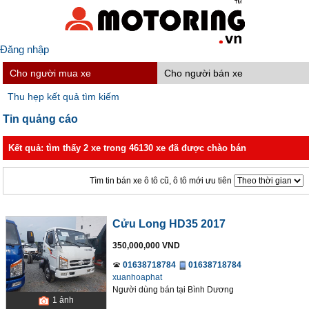
Đăng nhập
Cho người mua xe
Cho người bán xe
Thu hẹp kết quả tìm kiếm
Tin quảng cáo
Kết quả: tìm thấy 2 xe trong 46130 xe đã được chào bán
Tìm tin bán xe ô tô cũ, ô tô mới ưu tiên
Cửu Long HD35 2017
350,000,000 VND
01638718784
01638718784
xuanhoaphat
Người dùng bán
tại
Bình Dương
1
ảnh