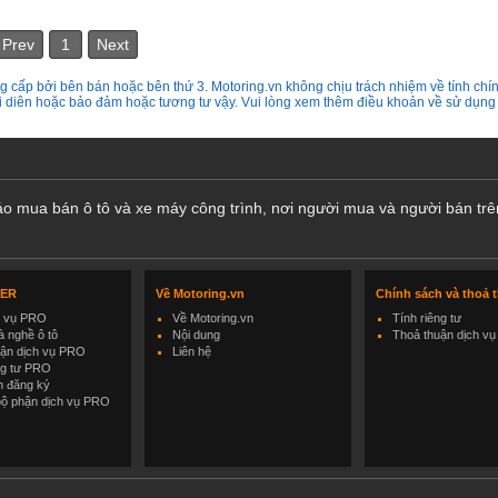
Prev
1
Next
 cấp bởi bên bán hoặc bên thứ 3. Motoring.vn không chịu trách nhiệm về tính chín
ại diên hoặc bảo đảm hoặc tương tư vậy. Vui lòng xem thêm điều khoản về sử dụng
cáo mua bán ô tô và xe máy công trình, nơi người mua và người bán trê
LER
Về Motoring.vn
Chính sách và thoả 
h vụ PRO
Về Motoring.vn
Tính riêng tư
 nghề ô tô
Nội dung
Thoả thuận dịch vụ
uận dịch vụ PRO
Liên hệ
ng tư PRO
h đăng ký
bộ phận dịch vụ PRO