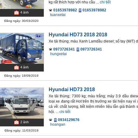
kg rất thích hợp với nhu cầu ...
chi tiết
01653978982
01653978982
4
ảnh
tuanxetai
Đăng ngày: 30/03/2020
Hyundai HD73 2018 2018
Xe tải thùng; màu Xanh Lamdầu diesel; số tay (M/T)
0973726341
0973726341
hungxetai
4
ảnh
Đăng ngày: 18/09/2019
Hyundai HD73 2018
Xe tải thùng; 7300 kg; màu trắng; máy 3.9 dầu dies
loại xe đang rất Hot trên thị trường xe tải hiện nay
cả về: chất lượng, tiết kiệm nhiên liệu lẫn giá thàn
hội. ...
chi tiết
0934129676
2
ảnh
hoangan
Đăng ngày: 11/03/2019