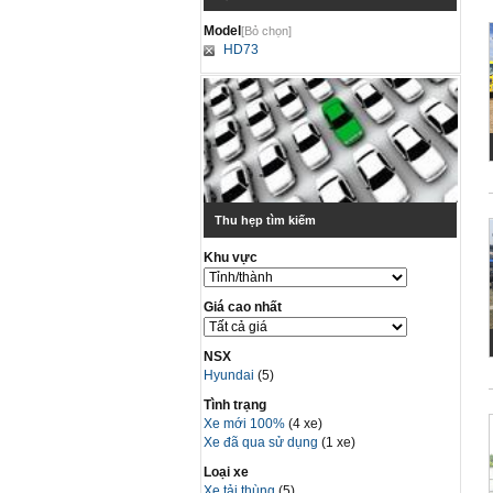
Model
[Bỏ chọn]
HD73
Thu hẹp tìm kiếm
Khu vực
Giá cao nhất
NSX
Hyundai
(5)
Tình trạng
Xe mới 100%
(4 xe)
Xe đã qua sử dụng
(1 xe)
Loại xe
Xe tải thùng
(5)