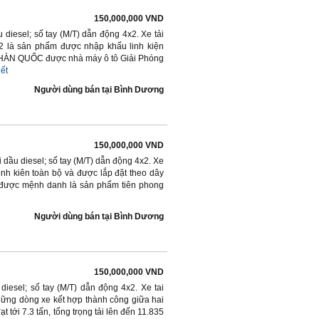
150,000,000 VND
diesel; số tay (M/T) dẫn động 4x2. Xe tải
 là sản phẩm được nhập khẩu linh kiện
ệ HÀN QUỐC được nhà máy ô tô Giải Phóng
iết
Người dùng bán
tại
Bình Dương
150,000,000 VND
dầu diesel; số tay (M/T) dẫn động 4x2. Xe
h kiên toàn bộ và được lắp đặt theo dây
 được mệnh danh là sản phẩm tiên phong
Người dùng bán
tại
Bình Dương
150,000,000 VND
diesel; số tay (M/T) dẫn động 4x2. Xe tai
hững dòng xe kết hợp thành công giữa hai
t tới 7.3 tấn, tổng trọng tải lên đến 11.835