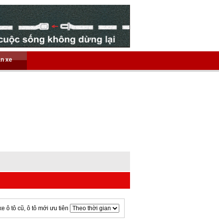
án xe
xe ô tô cũ, ô tô mới ưu tiên