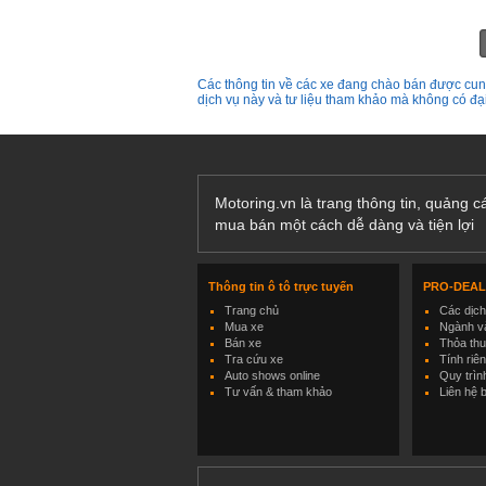
Các thông tin về các xe đang chào bán được cung
dịch vụ này và tư liệu tham khảo mà không có đ
Motoring.vn là trang thông tin, quảng 
mua bán một cách dễ dàng và tiện lợi
Thông tin ô tô trực tuyến
PRO-DEA
Trang chủ
Các dịc
Mua xe
Ngành và
Bán xe
Thỏa th
Tra cứu xe
Tính riê
Auto shows online
Quy trìn
Tư vấn & tham khảo
Liên hệ 