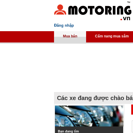
Đăng nhập
Mua bán
Cẩm nang mua sắm
Các xe đang được chào b
Bạn đang tìm