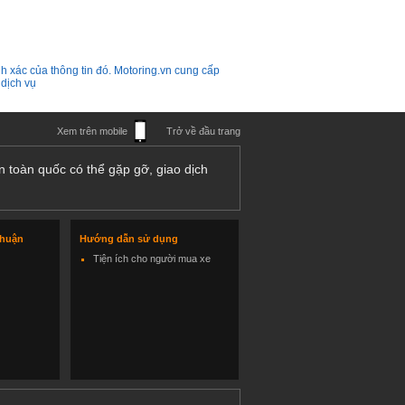
h xác của thông tin đó. Motoring.vn cung cấp
 dịch vụ
Xem trên mobile
Trở về đầu trang
n toàn quốc có thể gặp gỡ, giao dịch
thuận
Hướng dẫn sử dụng
Tiện ích cho người mua xe