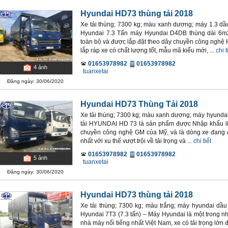
Hyundai HD73 thùng tải 2018
Xe tải thùng; 7300 kg; màu xanh dương; máy 1.3 dầu 
Hyundai 7.3 Tấn máy Hyundai D4DB thùng dài 6m2
toàn bộ và được lắp đặt theo dây chuyền công ngh
lắp ráp xe có chất lượng tốt, mẫu mã kiểu mới, ...
chi t
01653978982
01653978982
4
ảnh
tuanxetai
Đăng ngày: 30/06/2020
Hyundai HD73 Thùng Tải 2018
Xe tải thùng; 7300 kg; màu xanh dương; máy hyundai 
tải HYUNDAI HD 73 là sản phẩm được Nhập khẩu lin
chuyền công nghệ GM của Mỹ, và là dòng xe đang
nhất với xu thế vượt trội về tải trọng và ...
chi tiết
01653978982
01653978982
5
ảnh
tuanxetai
Đăng ngày: 30/06/2020
Hyundai HD73 thùng tải 2018
Xe tải thùng; 7300 kg; màu trắng; máy hyundai dầu 
Hyundai 7T3 (7.3 tấn) – Máy Hyundai là một trong n
nhà máy nổi tiếng nhất Việt Nam, xe có tải trọng lớn đạ