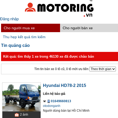
Đăng nhập
Cho người mua xe
Cho người bán xe
Thu hẹp kết quả tìm kiếm
Tin quảng cáo
Kết quả: tìm thấy 1 xe trong 46130 xe đã được chào bán
Tìm tin bán xe ô tô cũ, ô tô mới ưu tiên
Hyundai HD78-2 2015
Liên hệ báo giá
01649660813
otodonganh
Người dùng bán
tại
Hồ Chí Minh
2
ảnh