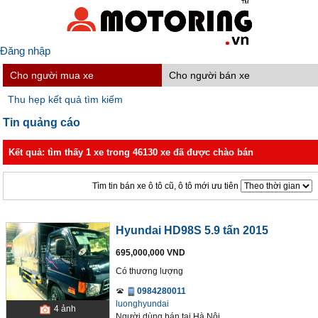
Đăng nhập
Cho người mua xe
Cho người bán xe
Thu hẹp kết quả tìm kiếm
Tin quảng cáo
Kết quả: tìm thấy 1 xe trong 46130 xe đã được chào bán
Tìm tin bán xe ô tô cũ, ô tô mới ưu tiên
Hyundai HD98S 5.9 tấn 2015
695,000,000 VND
Có thương lượng
0984280011
luonghyundai
4
ảnh
Người dùng bán
tại
Hà Nội