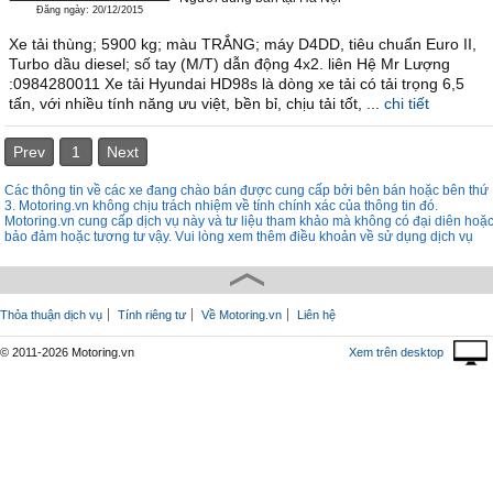
Đăng ngày: 20/12/2015
Xe tải thùng; 5900 kg; màu TRẮNG; máy D4DD, tiêu chuẩn Euro II,
Turbo dầu diesel; số tay (M/T) dẫn động 4x2. liên Hệ Mr Lượng
:0984280011 Xe tải Hyundai HD98s là dòng xe tải có tải trọng 6,5
tấn, với nhiều tính năng ưu việt, bền bỉ, chịu tải tốt, ...
chi tiết
Prev
1
Next
Các thông tin về các xe đang chào bán được cung cấp bởi bên bán hoặc bên thứ
3. Motoring.vn không chịu trách nhiệm về tính chính xác của thông tin đó.
Motoring.vn cung cấp dịch vụ này và tư liệu tham khảo mà không có đại diên hoặ
bảo đảm hoặc tương tư vậy. Vui lòng xem thêm điều khoản về sử dụng dịch vụ
Thỏa thuận dịch vụ
Tính riêng tư
Về Motoring.vn
Liên hệ
© 2011-2026 Motoring.vn
Xem trên desktop