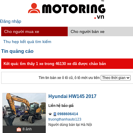
Đăng nhập
Cho người mua xe
Cho người bán xe
Thu hẹp kết quả tìm kiếm
Tin quảng cáo
Kết quả: tìm thấy 1 xe trong 46130 xe đã được chào bán
Tìm tin bán xe ô tô cũ, ô tô mới ưu tiên
Hyundai HW145 2017
Liên hệ báo giá
0988606414
truongthanhauto123
Người dùng bán
tại
Hà Nội
8
ảnh