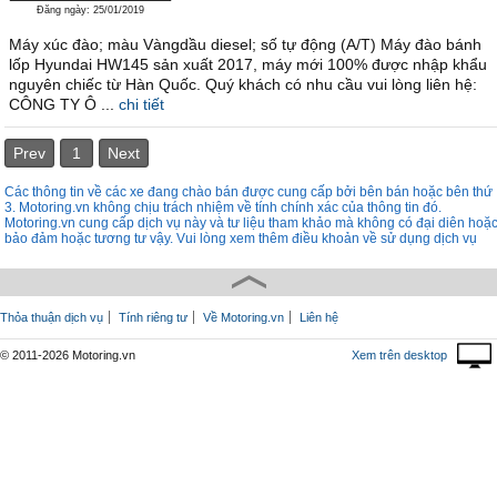
Đăng ngày: 25/01/2019
Máy xúc đào; màu Vàngdầu diesel; số tự động (A/T) Máy đào bánh
lốp Hyundai HW145 sản xuất 2017, máy mới 100% được nhập khẩu
nguyên chiếc từ Hàn Quốc. Quý khách có nhu cầu vui lòng liên hệ:
CÔNG TY Ô ...
chi tiết
Prev
1
Next
Các thông tin về các xe đang chào bán được cung cấp bởi bên bán hoặc bên thứ
3. Motoring.vn không chịu trách nhiệm về tính chính xác của thông tin đó.
Motoring.vn cung cấp dịch vụ này và tư liệu tham khảo mà không có đại diên hoặ
bảo đảm hoặc tương tư vậy. Vui lòng xem thêm điều khoản về sử dụng dịch vụ
Thỏa thuận dịch vụ
Tính riêng tư
Về Motoring.vn
Liên hệ
© 2011-2026 Motoring.vn
Xem trên desktop