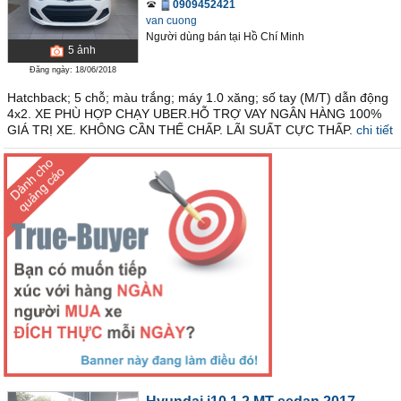
0909452421
van cuong
Người dùng bán
tại
Hồ Chí Minh
5
ảnh
Đăng ngày: 18/06/2018
Hatchback; 5 chỗ; màu trắng; máy 1.0 xăng; số tay (M/T) dẫn động
4x2. XE PHÙ HỢP CHẠY UBER.HỖ TRỢ VAY NGÂN HÀNG 100%
GIÁ TRỊ XE. KHÔNG CẦN THẾ CHẤP. LÃI SUẤT CỰC THẤP.
chi tiết