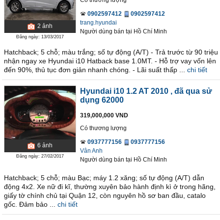
Có thương lượng
0902597412
0902597412
trang.hyundai
2
ảnh
Người dùng bán
tại
Hồ Chí Minh
Đăng ngày: 13/03/2017
Hatchback; 5 chỗ; màu trắng; số tự động (A/T) - Trả trước từ 90 triệu
nhận ngay xe Hyundai i10 Hatback base 1.0MT. - Hỗ trợ vay vốn lên
đến 90%, thủ tục đơn giản nhanh chóng. - Lãi suất thấp ...
chi tiết
Hyundai i10 1.2 AT 2010
, đã qua sử
dụng 62000
319,000,000 VND
Có thương lượng
0937777156
0937777156
6
ảnh
Vân Anh
Đăng ngày: 27/02/2017
Người dùng bán
tại
Hồ Chí Minh
Hatchback; 5 chỗ; màu Bạc; máy 1.2 xăng; số tự động (A/T) dẫn
động 4x2. Xe nữ đi kĩ, thường xuyên bảo hành định kì ở trong hãng,
giấy tờ chính chủ tại Quận 12, còn nguyên hồ sơ ban đầu, catalo
gốc. Đảm bảo ...
chi tiết