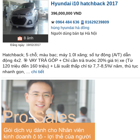
Hyundai i10 hatchback 2017
396,000,000 VND
0964 484 636
01629239809
hùng hyundai hà đông
Người dùng bán
tại
Hà Nội
8
ảnh
Đăng ngày: 19/02/2017
Hatchback; 5 chỗ; màu bạc; máy 1.0l xăng; số tự động (A/T) dẫn
động 4x2. 🎯 VAY TRẢ GÓP + Chỉ cần trả trước 20% giá trị xe (Từ
120 triệu đến 160 triệu) + Lãi suất thấp chỉ từ 7,7-8,5%/ năm, thủ tục
nhanh gọn, ...
chi tiết