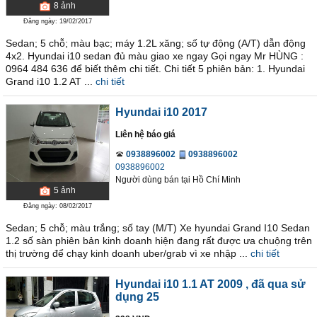
8
ảnh
Đăng ngày: 19/02/2017
Sedan; 5 chỗ; màu bạc; máy 1.2L xăng; số tự động (A/T) dẫn động
4x2. Hyundai i10 sedan đủ màu giao xe ngay Gọi ngay Mr HÙNG :
0964 484 636 để biết thêm chi tiết. Chi tiết 5 phiên bản: 1. Hyundai
Grand i10 1.2 AT ...
chi tiết
Hyundai i10 2017
Liên hệ báo giá
0938896002
0938896002
0938896002
Người dùng bán
tại
Hồ Chí Minh
5
ảnh
Đăng ngày: 08/02/2017
Sedan; 5 chỗ; màu trắng; số tay (M/T) Xe hyundai Grand I10 Sedan
1.2 số sàn phiên bản kinh doanh hiện đang rất được ưa chuộng trên
thị trường để chạy kinh doanh uber/grab vì xe nhập ...
chi tiết
Hyundai i10 1.1 AT 2009
, đã qua sử
dụng 25