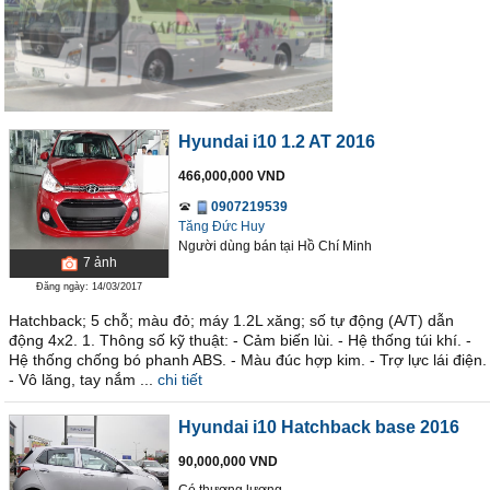
Hyundai i10 1.2 AT 2016
466,000,000 VND
0907219539
Tăng Đức Huy
Người dùng bán
tại
Hồ Chí Minh
7
ảnh
Đăng ngày: 14/03/2017
Hatchback; 5 chỗ; màu đỏ; máy 1.2L xăng; số tự động (A/T) dẫn
động 4x2. 1. Thông số kỹ thuật: - Cảm biến lùi. - Hệ thống túi khí. -
Hệ thống chống bó phanh ABS. - Màu đúc hợp kim. - Trợ lực lái điện.
- Vô lăng, tay nắm ...
chi tiết
Hyundai i10 Hatchback base 2016
90,000,000 VND