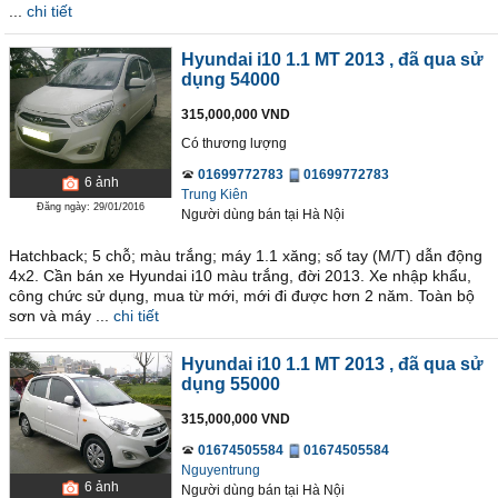
...
chi tiết
Hyundai i10 1.1 MT 2013
, đã qua sử
dụng 54000
315,000,000 VND
Có thương lượng
01699772783
01699772783
6
ảnh
Trung Kiên
Đăng ngày: 29/01/2016
Người dùng bán
tại
Hà Nội
Hatchback; 5 chỗ; màu trắng; máy 1.1 xăng; số tay (M/T) dẫn động
4x2. Cần bán xe Hyundai i10 màu trắng, đời 2013. Xe nhập khẩu,
công chức sử dụng, mua từ mới, mới đi được hơn 2 năm. Toàn bộ
sơn và máy ...
chi tiết
Hyundai i10 1.1 MT 2013
, đã qua sử
dụng 55000
315,000,000 VND
01674505584
01674505584
Nguyentrung
6
ảnh
Người dùng bán
tại
Hà Nội