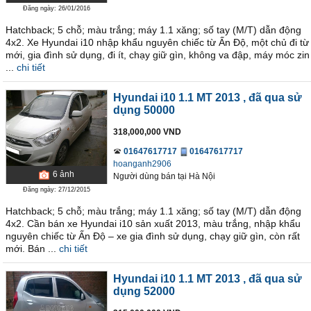
Đăng ngày: 26/01/2016
Hatchback; 5 chỗ; màu trắng; máy 1.1 xăng; số tay (M/T) dẫn động
4x2. Xe Hyundai i10 nhập khẩu nguyên chiếc từ Ấn Độ, một chủ đi từ
mới, gia đình sử dụng, đi ít, chạy giữ gìn, không va đập, máy móc zin
...
chi tiết
Hyundai i10 1.1 MT 2013
, đã qua sử
dụng 50000
318,000,000 VND
01647617717
01647617717
hoanganh2906
6
ảnh
Người dùng bán
tại
Hà Nội
Đăng ngày: 27/12/2015
Hatchback; 5 chỗ; màu trắng; máy 1.1 xăng; số tay (M/T) dẫn động
4x2. Cần bán xe Hyundai i10 sản xuất 2013, màu trắng, nhập khẩu
nguyên chiếc từ Ấn Độ – xe gia đình sử dụng, chạy giữ gìn, còn rất
mới. Bán ...
chi tiết
Hyundai i10 1.1 MT 2013
, đã qua sử
dụng 52000