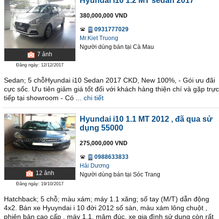
Hyundai i10 1.2 MT sedan 2017
380,000,000 VND
0931777029
Mr.Kiet Truong
Người dùng bán
tại
Cà Mau
7
ảnh
Đăng ngày: 12/12/2017
Sedan; 5 chỗHyundai i10 Sedan 2017 CKD, New 100%, - Gói ưu đãi
cực sốc. Ưu tiên giảm giá tốt đối với khách hàng thiện chí và gặp trực
tiếp tại showroom - Có ...
chi tiết
Hyundai i10 1.1 MT 2012
, đã qua sử
dụng 55000
275,000,000 VND
0988633833
Hải Dương
12
ảnh
Người dùng bán
tại
Sóc Trang
Đăng ngày: 19/10/2017
Hatchback; 5 chỗ; màu xám; máy 1.1 xăng; số tay (M/T) dẫn động
4x2. Bán xe Hyuyndai i 10 đời 2012 số sàn, màu xám lông chuột ,
phiên bản cao cấp , máy 1.1, mâm đúc, xe gia đình sử dụng còn rất