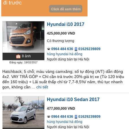
Hyundai i10 2017
425,000,000 VND
Có thương lượng
0964 484 636
01629239809
hùng hyundai hà đông
8
ảnh
Người dùng bán
tại
Hà Nội
Đăng ngày: 19/02/2017
Hatchback; 5 chỗ; màu vàng camxăng; số tự động (A/T) dẫn động
4x2. VAY TRẢ GÓP + Chỉ cần trả trước 20% giá trị xe (Từ 120 triệu
đến 160 triệu) + Lãi suất thấp chỉ từ 7,7-8,5%/ năm, thủ tục nhanh
gọn, không cần ...
chi tiết
Hyundai i10 Sedan 2017
477,000,000 VND
0964 484 636
01629239809
hùng hyundai hà đông
Người dùng bán
tại
Hà Nội