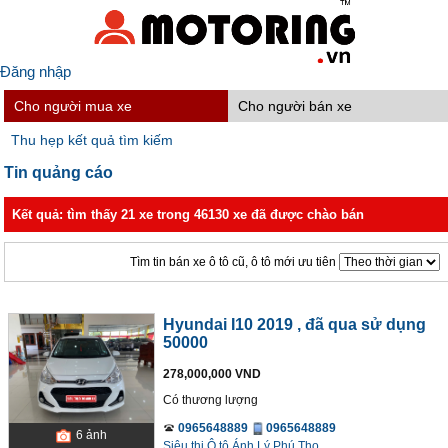
Đăng nhập
Cho người mua xe
Cho người bán xe
Thu hẹp kết quả tìm kiếm
Tin quảng cáo
Kết quả: tìm thấy 21 xe trong 46130 xe đã được chào bán
Tìm tin bán xe ô tô cũ, ô tô mới ưu tiên
Hyundai I10 2019
, đã qua sử dụng
50000
278,000,000 VND
Có thương lượng
0965648889
0965648889
6
ảnh
Siêu thị Ô tô Ánh Lý Phú Thọ