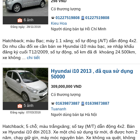
298 VND
Có thương lượng
01227519808
01227519808
6
ảnh
Kieu Hoa
Đăng ngày: 28/11/2016
Người dùng bán
tại
Hồ Chí Minh
Hatchback; màu Bạc; máy 1.1 xăng; số tự động (A/T) dẫn động 4x2.
Do nhu cầu đổi xe cần bán xe Hyundai i10 màu bạc, xe nhập khẩu
đăng ký cuối T12/2009, số tự động, số km đã đi khoảng 24.500km,
xe không ...
chi tiết
Hyundai i10 2013
, đã qua sử dụng
50000
309,000,000 VND
Có thương lượng
01639873887
01639873887
5
ảnh
Tuananh
Đăng ngày: 07/03/2016
Người dùng bán
tại
Hà Nội
Hatchback; 5 chỗ; màu trắngxăng; số tay (M/T) dẫn động 4x2. Bán
xe Hyundai i10 đời 2013. Xe một chủ sử dụng từ mới, đi được hơn 2
năm, chạy giữ gìn, máy móc nguyên bản. Xe không va quệt, không