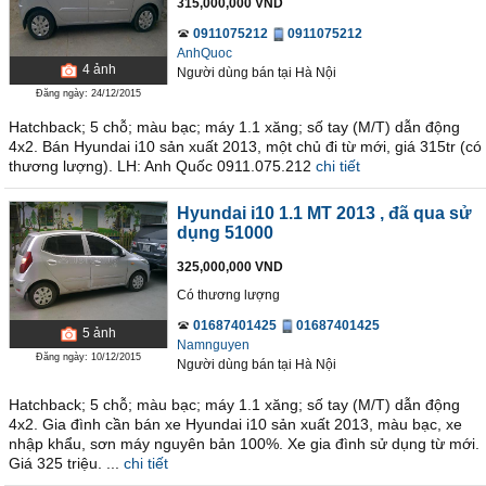
315,000,000 VND
0911075212
0911075212
AnhQuoc
4
ảnh
Người dùng bán
tại
Hà Nội
Đăng ngày: 24/12/2015
Hatchback; 5 chỗ; màu bạc; máy 1.1 xăng; số tay (M/T) dẫn động
4x2. Bán Hyundai i10 sản xuất 2013, một chủ đi từ mới, giá 315tr (có
thương lượng). LH: Anh Quốc 0911.075.212
chi tiết
Hyundai i10 1.1 MT 2013
, đã qua sử
dụng 51000
325,000,000 VND
Có thương lượng
01687401425
01687401425
5
ảnh
Namnguyen
Đăng ngày: 10/12/2015
Người dùng bán
tại
Hà Nội
Hatchback; 5 chỗ; màu bạc; máy 1.1 xăng; số tay (M/T) dẫn động
4x2. Gia đình cần bán xe Hyundai i10 sản xuất 2013, màu bạc, xe
nhập khẩu, sơn máy nguyên bản 100%. Xe gia đình sử dụng từ mới.
Giá 325 triệu. ...
chi tiết