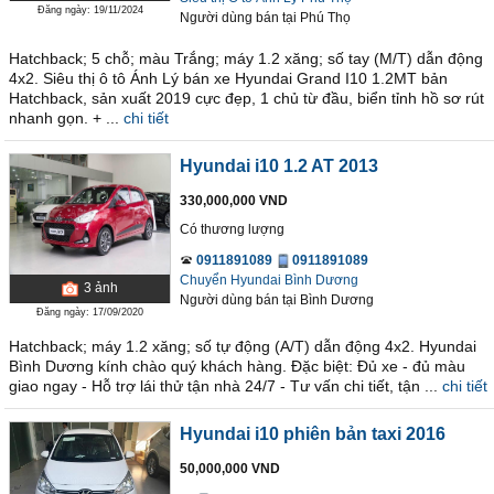
Đăng ngày: 19/11/2024
Người dùng bán
tại
Phú Thọ
Hatchback; 5 chỗ; màu Trắng; máy 1.2 xăng; số tay (M/T) dẫn động
4x2. Siêu thị ô tô Ánh Lý bán xe Hyundai Grand I10 1.2MT bản
Hatchback, sản xuất 2019 cực đẹp, 1 chủ từ đầu, biển tỉnh hồ sơ rút
nhanh gọn. + ...
chi tiết
Hyundai i10 1.2 AT 2013
330,000,000 VND
Có thương lượng
0911891089
0911891089
Chuyển Hyundai Bình Dương
3
ảnh
Người dùng bán
tại
Bình Dương
Đăng ngày: 17/09/2020
Hatchback; máy 1.2 xăng; số tự động (A/T) dẫn động 4x2. Hyundai
Bình Dương kính chào quý khách hàng. Đặc biệt: Đủ xe - đủ màu
giao ngay - Hỗ trợ lái thử tận nhà 24/7 - Tư vấn chi tiết, tận ...
chi tiết
Hyundai i10 phiên bản taxi 2016
50,000,000 VND