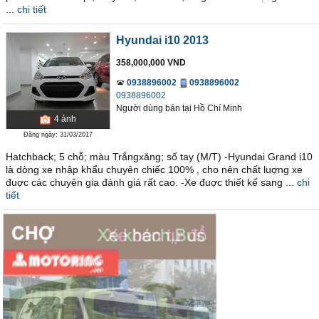
...
chi tiết
Hyundai i10 2013
358,000,000 VND
0938896002
0938896002
0938896002
Người dùng bán
tại
Hồ Chí Minh
4
ảnh
Đăng ngày: 31/03/2017
Hatchback; 5 chỗ; màu Trắngxăng; số tay (M/T) -Hyundai Grand i10
là dòng xe nhập khẩu chuyên chiếc 100% , cho nên chất luợng xe
đuợc các chuyên gia đánh giá rất cao. -Xe đuợc thiết kế sang ...
chi
tiết