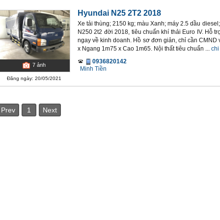
Hyundai N25 2T2 2018
Xe tải thùng; 2150 kg; màu Xanh; máy 2.5 dầu diesel;
N250 2t2 đời 2018, tiêu chuẩn khí thải Euro IV. Hỗ 
ngay về kinh doanh. Hồ sơ đơn giản, chỉ cần CMND v
x Ngang 1m75 x Cao 1m65. Nội thất tiêu chuẩn ...
chi 
0936820142
7
ảnh
Minh Tiền
Đăng ngày: 20/05/2021
Prev
1
Next