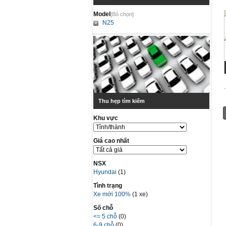
Model
[Bỏ chọn]
N25
Thu hẹp tìm kiếm
Khu vực
Giá cao nhất
NSX
Hyundai
(1)
Tình trạng
Xe mới 100%
(1 xe)
Số chỗ
<= 5 chỗ
(0)
6-9 chỗ
(0)