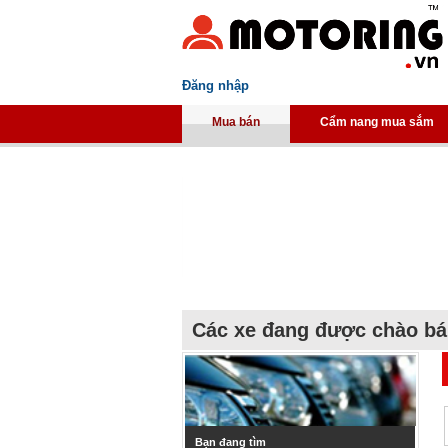
Đăng nhập
Mua bán
Cẩm nang mua sắm
Các xe đang được chào b
Bạn đang tìm