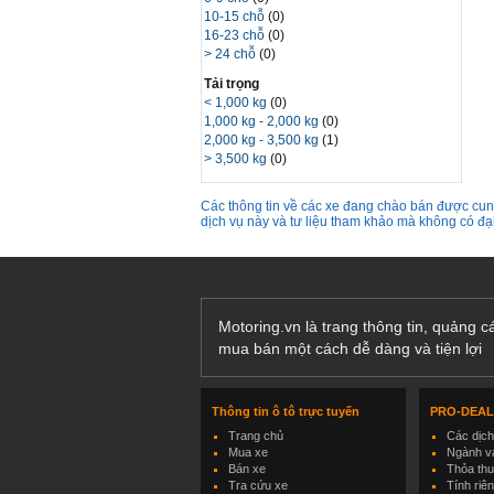
10-15 chỗ
(0)
16-23 chỗ
(0)
> 24 chỗ
(0)
Tải trọng
< 1,000 kg
(0)
1,000 kg - 2,000 kg
(0)
2,000 kg - 3,500 kg
(1)
> 3,500 kg
(0)
Các thông tin về các xe đang chào bán được cung
dịch vụ này và tư liệu tham khảo mà không có đ
Motoring.vn là trang thông tin, quảng 
mua bán một cách dễ dàng và tiện lợi
Thông tin ô tô trực tuyến
PRO-DEA
Trang chủ
Các dịc
Mua xe
Ngành và
Bán xe
Thỏa th
Tra cứu xe
Tính riê