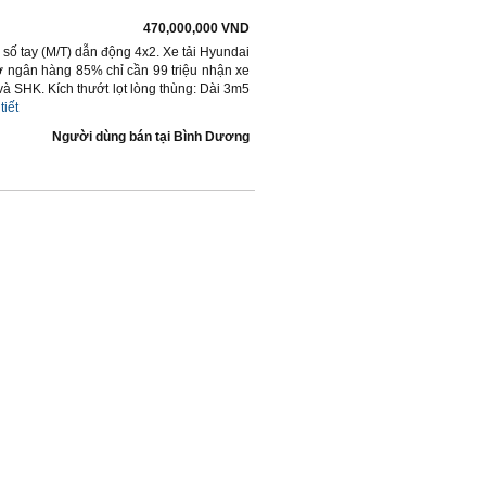
470,000,000 VND
 số tay (M/T) dẫn động 4x2. Xe tải Hyundai
trợ ngân hàng 85% chỉ cần 99 triệu nhận xe
à SHK. Kích thướt lọt lòng thùng: Dài 3m5
tiết
Người dùng bán
tại
Bình Dương