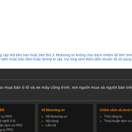
 cấp bởi bên bán hoặc bên thứ 3. Motoring.vn không chịu trách nhiệm về tính chín
ại diên hoặc bảo đảm hoặc tương tư vậy. Vui lòng xem thêm điều khoản về sử dụng
cáo mua bán ô tô và xe máy công trình, nơi người mua và người bán trê
LER
Về Motoring.vn
Chính sách và thoả 
h vụ PRO
Về Motoring.vn
Tính riêng tư
 nghề ô tô
Nội dung
Thoả thuận dịch vụ
uận dịch vụ PRO
Liên hệ
ng tư PRO