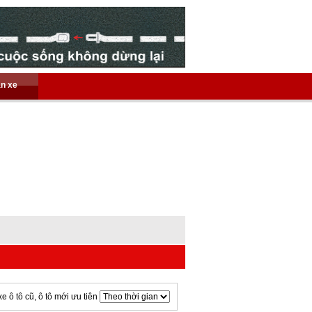
án xe
xe ô tô cũ, ô tô mới ưu tiên