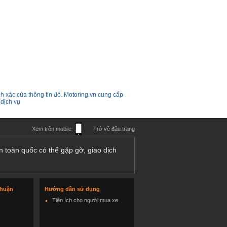
h xác của thông tin đó. Motoring.vn cung cấp
 dịch vụ
Xem trên mobile
Trở về đầu trang
n toàn quốc có thể gặp gỡ, giao dịch
thuận
Hướng dẫn sử dụng
Tiện ích cho người mua xe