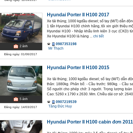
Hyundai Porter II H100 2017
Xe tải thùng; 1000 kgdầu diesel; số tay (M/T) dẫn độ
1 tấn Hyundai H100 chính hãng, tôi xin giới thiệu m
Hyundai H100 - Nhập khẩu linh kiện 3 cục (CKD) từ
Xe Hyundai H100 là hàng ...
chi tiết
0987353198
2
ảnh
Mr Thạch
Đăng ngày: 01/06/2017
Hyundai Porter II H100 2015
Xe tải thùng; 1000 kgdầu diesel; số tay (M/T) dẫn 
thân: 1880kg. Phân bố: - Cầu trước: 980kg. - Cầu s
Số người cho phép chở: 3 người. Trọng lượng toàn 
Cao: 5260 x 1790 x 2630. Mm. Chiều dài cơ sở: 2640
5
ảnh
0907219539
Tăng Đức Huy
Đăng ngày: 14/03/2017
Hyundai Porter II H100 cabin đơn 2011