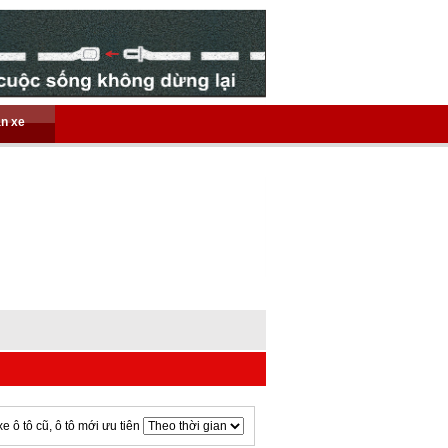
án xe
xe ô tô cũ, ô tô mới ưu tiên