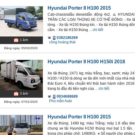
Hyundai Porter II H100 2015
Cab-chassisdầu dieseldẫn động 4x2. ♨️ HYUND
TRẦN CÁC LOẠI THÙNG XE CÓ THỂ ĐÓNG: - Xe tải H
lửng. - Xe tải H150 thùng kín. - Xe tải H150 thùng đôn
cầm. - Xe tải H150 thùng ...
chi tiết
0382186269
1
ảnh
công hoàng thái
Đăng ngày: 05/03/2020
Hyundai Porter II H100 H150i 2018
Xe tải thùng; 2471 kg; màu trắng, bạc, xanh; máy 24
H100 / H150 là dòng xe tải đời mới nhất của nhà máy
thải Euro 4, tiêu chuẩn khí thải ban hành năm 201
trang bị đầy đủ tiện nghi của ...
chi tiết
3
ảnh
0934688689
Phú mẫn Auto
Đăng ngày: 07/01/2020
Hyundai Porter II H100 2015
Xe tải thùng; 1490 kg; màu Trắng; máy 1.8 dầu die
chung xe tải Hyundai H150 thùng mui bạt 1.5 tấn.
trọng cho phép chở: 1490KG. 🔹Số người cho phép c