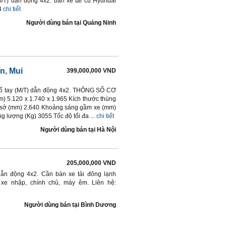
(M/T) dẫn động 4x2. bán xe tải cũ Hyundai
4
chi tiết
Người dùng bán
tại
Quảng Ninh
n, Mui
399,000,000 VND
 số tay (M/T) dẫn động 4x2. THÔNG SỐ CƠ
 5.120 x 1.740 x 1.965 Kích thước thùng
ơ sở (mm) 2.640 Khoảng sáng gầm xe (mm)
g lượng (Kg) 3055 Tốc độ tối đa ...
chi tiết
Người dùng bán
tại
Hà Nội
205,000,000 VND
 dẫn động 4x2. Cần bán xe tải đông lạnh
 xe nhập, chính chủ, máy êm. Liên hệ:
Người dùng bán
tại
Bình Dương