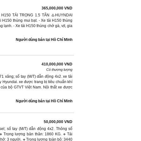
365,000,000 VND
AI H150 TẢI TRỌNG 1.5 TẤN ♨️HUYNDAI
150 thùng mui bạt. - Xe tải H150 thùng
g lạnh. - Xe tải H150 thùng chở gà, vịt, gia
Người dùng bán
tại
Hồ Chí Minh
410,000,000 VND
Có thương lượng
71 xăng; số tay (M/T) dẫn động 4x2. xe tải
 Hyundai. xe được trang bị tiêu chuẩn khí
8 của bộ GTVT Việt Nam. Nội thất xe được
Người dùng bán
tại
Hồ Chí Minh
50,000,000 VND
sel; số tay (M/T) dẫn động 4x2. Thông số
 🔹Trọng lượng bản thân: 1860 KG. 🔹Tải
hở: 3 người. 🔹Trọng lượng toàn bộ: 3440