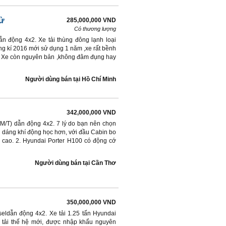
ử
285,000,000 VND
Có thương lượng
ẫn động 4x2. Xe tải thùng đông lạnh loại
g kí 2016 mới sử dụng 1 năm ,xe rất bềnh
 . Xe còn nguyên bản ,không đâm đụng hay
Người dùng bán
tại
Hồ Chí Minh
342,000,000 VND
 (M/T) dẫn động 4x2. 7 lý do bạn nên chọn
u dáng khí động học hơn, với đầu Cabin bo
độ cao. 2. Hyundai Porter H100 có động cớ
Người dùng bán
tại
Cần Thơ
350,000,000 VND
seldẫn động 4x2. Xe tải 1.25 tấn Hyundai
e tải thế hệ mới, được nhập khẩu nguyên