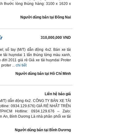
ch thước lòng thùng hàng: 3100 x 1620 x
Người dùng bán
tại
Ðồng Nai
ử
310,000,000 VND
el; số tay (M/T) dẫn động 4x2. Bán xe tải
Xe tải huyndai 1 tấn thùng lửng màu xanh,
 đời 2011 giá rẻ Giá xe tải huyndai Proter
roter ...
chi tiết
Người dùng bán
tại
Hồ Chí Minh
Liên hệ báo giá
y (M/T) dẫn động 4x2. CÔNG TY BÁN XE TẢI
otline: 0934.129.676) GIÁ RẺ NHẤT TRÊN
PHCM Hotline: 0934.129.676 – Zalo:
ận An, Bình Dương Là nhà phân phối xe tải
Người dùng bán
tại
Bình Dương