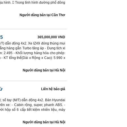
ịa hình.  Trong tình hình đường phố đông
Người dùng bán
tại
Cần Thơ
15
365,000,000 VND
M/T) dẫn động 4x2. Xe IZ49 đóng thùng mui
hẳng hàng gắn Turbo tăng áp - Dung tích xi
ân: 2.495 - Khối lượng hàng hóa cho phép:
 - KT tổng thể(Dài x Rộng x Cao): 5.990 x
Người dùng bán
tại
Hà Nội
ử
Liên hệ báo giá
l; số tay (M/T) dẫn động 4x2. Bán Hyundai
trên xe: - Cabin rộng, super, phanh ABS. -
ới hộp số 6 cấp tiết kiệm nhiên liệu, máy
Người dùng bán
tại
Hà Nội