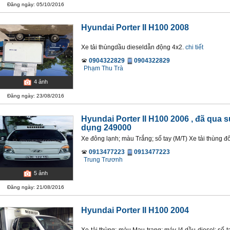
Đăng ngày: 05/10/2016
Hyundai Porter II H100 2008
Xe tải thùngdầu dieseldẫn động 4x2.
chi tiết
0904322829
0904322829
Phạm Thu Trà
4
ảnh
Đăng ngày: 23/08/2016
Hyundai Porter II H100 2006
, đã qua s
dụng 249000
Xe đông lạnh; màu Trắng; số tay (M/T) Xe tải thùng đ
0913477223
0913477223
Trung Trươnh
5
ảnh
Đăng ngày: 21/08/2016
Hyundai Porter II H100 2004