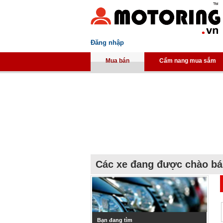
Đăng nhập
Mua bán
Cẩm nang mua sắm
Các xe đang được chào b
Bạn đang tìm