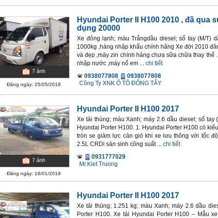
Hyundai Porter II H100 2010
, đã qua s
dụng 20000
Xe đông lạnh; màu Trắngdầu diesel; số tay (M/T) d
1000kg ,hàng nhập khẩu chính hãng Xe đời 2010 đăn
và đẹp ,máy zin chính hảng chưa sữa chữa thay thế
nhập nước ,máy nổ em ...
chi tiết
7
ảnh
0938077808
0938077808
Công Ty XNK Ô TÔ ĐÔNG TÂY
Đăng ngày: 25/05/2018
Hyundai Porter II H100 2017
Xe tải thùng; màu Xanh; máy 2.6 dầu diesel; số tay
Hyundai Porter H100. 1. Hyundai Porter H100 có kiể
tròn se giảm lực cản gió khi xe lưu thông với tốc 
2.5L CRDi sản sinh công suất ...
chi tiết
0931777029
7
ảnh
Mr.Kiet Truong
Đăng ngày: 16/01/2018
Hyundai Porter II H100 2017
Xe tải thùng; 1.251 kg; màu Xanh; máy 2.6 dầu die
Porter H100. Xe tải Hyundai Porter H100 – Mẫu x