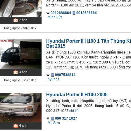
Xe tải thùng; 1000 kg; máy 2.5 dầu diesel; số tay 
Porter II H100 đời 2011, xem xe liên hệ: 0912.68.666
0912686664
0912686664
minh đức
2
ảnh
Đăng ngày: 25/02/2017
Hyundai Porter II H100 1 Tấn Thùng Kí
Bạt 2015
Xe tải thùng; 1000 kg; màu Xanh-Trắngdầu diesel;
BẢN HYUNDAI H100 Kích thước ngoài D x R x C (mm)
xe D x R x C (mm) 3.450 x 1.728 x 380 Chiều dài c
225 Tự trọng (Kg) 1670 Tải trọng (Kg) 1.000 Tổng trọn
4
ảnh
0987538814
hyundai
Đăng ngày: 02/12/2016
Hyundai Porter II H100 2005
Xe đông lạnh; màu trắngdầu diesel; số tay (M/T)
Hyundai Porter II đời 2005, thùng lạnh -5 độ C,
090.317.1027
chi tiết
090 317 1027
Mr. Sơn
6
ảnh