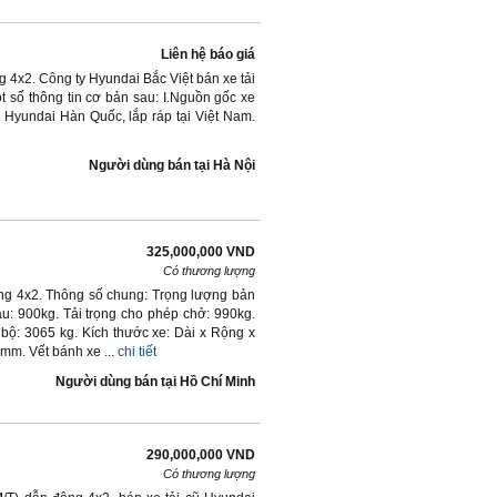
Liên hệ báo giá
ng 4x2. Công ty Hyundai Bắc Việt bán xe tải
ột số thông tin cơ bản sau: I.Nguồn gốc xe
 Hyundai Hàn Quốc, lắp ráp tại Việt Nam.
Người dùng bán
tại
Hà Nội
325,000,000 VND
Có thương lượng
động 4x2. Thông số chung: Trọng lượng bản
au: 900kg. Tải trọng cho phép chở: 990kg.
bộ: 3065 kg. Kích thước xe: Dài x Rộng x
mm. Vết bánh xe ...
chi tiết
Người dùng bán
tại
Hồ Chí Minh
290,000,000 VND
Có thương lượng