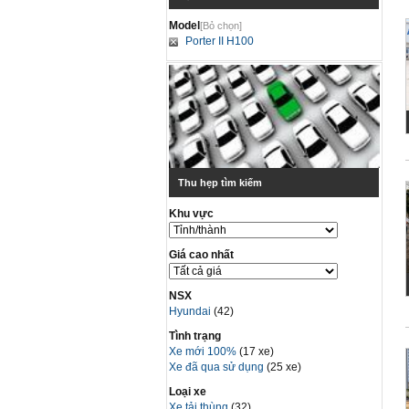
Model
[Bỏ chọn]
Porter II H100
Thu hẹp tìm kiếm
Khu vực
Giá cao nhất
NSX
Hyundai
(42)
Tình trạng
Xe mới 100%
(17 xe)
Xe đã qua sử dụng
(25 xe)
Loại xe
Xe tải thùng
(32)