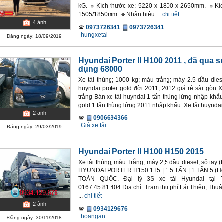
kG. 🔹Kích thước xe: 5220 x 1800 x 2650mm. 🔹Kí
1505/1850mm. 🔹Nhãn hiệu ...
chi tiết
4
ảnh
0973726341
0973726341
hungxetai
Đăng ngày: 18/09/2019
Hyundai Porter II H100 2011
, đã qua s
dụng 68000
Xe tải thùng; 1000 kg; màu trắng; máy 2.5 dầu dies
huyndai proter gold đời 2011, 2012 giá rẻ sài gòn 
trắng Bán xe tải huyndai 1 tấn thùng lửng nhập khẩu
gold 1 tấn thùng lửng 2011 nhập khẩu. Xe tải huyndai p
2
ảnh
0906694366
Giá xe tải
Đăng ngày: 29/03/2019
Hyundai Porter II H100 H150 2015
Xe tải thùng; màu Trắng; máy 2,5 dầu diesel; số ta
HYUNDAI PORTER H150 1T5 | 1.5 TẤN | 1 TẤN 5 (H
TOÀN QUỐC. Đại lý 3S xe tải Hyundai tại T
0167.45.81.404 Địa chỉ: Trạm thu phí Lái Thiêu, Thu
...
chi tiết
2
ảnh
0934129676
hoangan
Đăng ngày: 30/11/2018