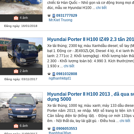
chiếc từ Hàn Quốc – Nhỏ gọn và cơ động trong mọi đ
đúc, mẫu xe Hyundai H100 ...
chi tiết
0931777029
4
ảnh
Mr.Kiet Truong
Đăng ngày: 16/01/2018
Hyundai Porter II H100 IZ49 2.3 tấn 20
Xe tải thùng; 2300 kg; màu Xanhdầu diesel; số tay (
bạt 1. Động cơ - JE493ZLQ4, Diesel 4 kỳ, 4 xi lanh t
lanh: 2.771cc 2. Khối lượng(kg) - Khối lượng bản th
2.300 - Khối lượng toàn bộ: 4.990 3. Kích thước(mm)
1.930 x ...
chi tiết
2
ảnh
0981032808
ngthanhktqd1
Đăng ngày: 03/11/2017
Hyundai Porter II H100 2013
, đã qua s
dụng 5000
Xe tải thùng; 1000 kg; màu xanh; máy 133 dầu diese
Porter năm 2013, xe nhập. Một số trang bị tiện ích 
Cân bằng điện từ (trống lật). - Động cơ mới 133ps v
êm. - Nội thất da, tay lái gật gù. - Điều hoà ...
chi tiết
6
ảnh
0906053553
thanhhai36vn
Đăng ngày: 11/09/2017