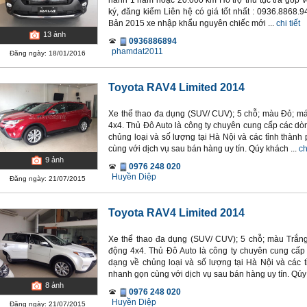
hành 1 năm hoặc 20.000 km Hỗ trợ thủ tục trả góp vớ
ký, đăng kiểm Liên hệ có giá tốt nhất : 0936.8868.
Bản 2015 xe nhập khẩu nguyên chiếc mới ...
chi tiết
13
ảnh
0936886894
phamdat2011
Đăng ngày: 18/01/2016
Toyota RAV4 Limited 2014
Xe thể thao đa dụng (SUV/ CUV); 5 chỗ; màu Đỏ; máy
4x4. Thủ Đô Auto là công ty chuyên cung cấp các d
chủng loại và số lượng tại Hà Nội và các tỉnh thành
cùng với dịch vụ sau bán hàng uy tín. Qúy khách ...
ch
9
ảnh
0976 248 020
Huyền Diệp
Đăng ngày: 21/07/2015
Toyota RAV4 Limited 2014
Xe thể thao đa dụng (SUV/ CUV); 5 chỗ; màu Trắng;
động 4x4. Thủ Đô Auto là công ty chuyên cung cấ
dạng về chủng loại và số lượng tại Hà Nội và các t
nhanh gọn cùng với dịch vụ sau bán hàng uy tín. Qúy 
8
ảnh
0976 248 020
Huyền Diệp
Đăng ngày: 21/07/2015