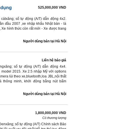
̉ dụng
525,000,000 VND
cátxăng; số tự động (A/T) dẫn động 4x2.
lần đầu 2007 ,xe nhập khẩu Nhật bản - là
, Xe hình thức còn rất mới - Xe được trang
Người dùng bán
tại
Hà Nội
Liên hệ báo giá
ngxăng; số tự động (A/T) dẫn động 4x4.
 model 2015. Xe 2.5 nhập Mỹ với options
ra lùi theo xe,bluetooth,loa JBL,nội thất
hoá thông minh, khởi động bằng nút bấm
Người dùng bán
tại
Hà Nội
1,800,000,000 VND
Có thương lượng
Đenxăng; số tự động (A/T) Chính sách Bảo