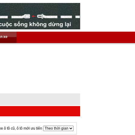
án xe
xe ô tô cũ, ô tô mới ưu tiên