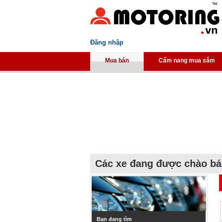
Đăng nhập
Mua bán
Cẩm nang mua sắm
Các xe đang được chào b
Bạn đang tìm