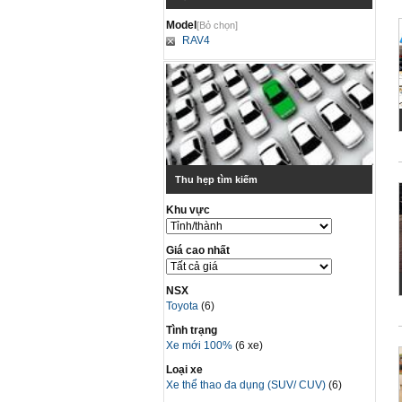
Model
[Bỏ chọn]
RAV4
Thu hẹp tìm kiếm
Khu vực
Giá cao nhất
NSX
Toyota
(6)
Tình trạng
Xe mới 100%
(6 xe)
Loại xe
Xe thể thao đa dụng (SUV/ CUV)
(6)