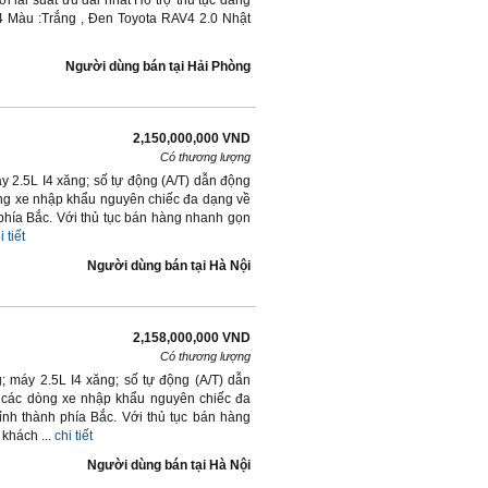
i lãi suất ưu đãi nhất Hỗ trợ thủ tục đăng
94 Màu :Trắng , Đen Toyota RAV4 2.0 Nhật
Người dùng bán
tại
Hải Phòng
2,150,000,000 VND
Có thương lượng
 2.5L I4 xăng; số tự động (A/T) dẫn động
òng xe nhập khẩu nguyên chiếc đa dạng về
 phía Bắc. Với thủ tục bán hàng nhanh gọn
i tiết
Người dùng bán
tại
Hà Nội
2,158,000,000 VND
Có thương lượng
 máy 2.5L I4 xăng; số tự động (A/T) dẫn
p các dòng xe nhập khẩu nguyên chiếc đa
ỉnh thành phía Bắc. Với thủ tục bán hàng
khách ...
chi tiết
Người dùng bán
tại
Hà Nội