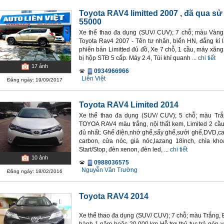
Toyota RAV4 limitted 2007
, đã qua sư
55000
Xe thể thao đa dụng (SUV/ CUV); 7 chỗ; màu Vàng 
Toyota Rav4 2007 - Tên tư nhân, biển HN, đắng kí 
phiên bản Limitted đủ đồ, Xe 7 chỗ, 1 cầu, máy xăng
bị hộp STĐ 5 cấp. Máy 2.4, Túi khí quanh ...
chi tiết
17
ảnh
0934966966
Liên Việt
Đăng ngày: 19/09/2017
Toyota RAV4 Limited 2014
Xe thể thao đa dụng (SUV/ CUV); 5 chỗ; màu Trắ
TOYOA RAV4 màu trắng, nội thất kem, Limited 2 cầu
đủ nhất: Ghế điện,nhớ ghế,sấy ghế,sưởi ghế,DVD,came
carbon, cửa nóc, giá nóc,lazang 18inch, chìa k
Start/Stop, đèn xenon, đèn led, ...
chi tiết
10
ảnh
0988036575
Nguyễn Văn Trường
Đăng ngày: 18/02/2016
Toyota RAV4 2014
Xe thể thao đa dụng (SUV/ CUV); 7 chỗ; màu Trắng, 