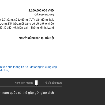
2,100,000,000 VND
Có thương lượng
 2.7 xăng; số tự động (A/T) dẫn động 4x4.
 tượng. Kế thừa một dáng vẻ bề thế to khỏe
iết lý thiết kế: hiện đại – Thông Minh. Land
Người dùng bán
tại
Hà Nội
h xác của thông tin đó. Motoring.vn cung cấp
 dịch vụ
Xem trên mobile
Trở về đầu trang
n toàn quốc có thể gặp gỡ, giao dịch