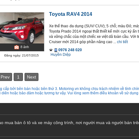
Toyota RAV4 2014
Xe thể thao đa dụng (SUV/ CUV); 5 chỗ; màu Đỏ; máy
Toyota Prado 2014 ngoại thất thiết kế mới cực kỳ ấn
và vững chắc của một chiếc xe việt dã toàn cầu. Với tr
Cruiser mới 2014 góp phần nâng cao ...
chi tiết
8
ảnh
0976 248 020
Huyền Diệp
Đăng ngày: 21/07/2015
Prev
1
Next
 cấp bởi bên bán hoặc bên thứ 3. Motoring.vn không chịu trách nhiệm về tính chín
ại diên hoặc bảo đảm hoặc tương tư vậy. Vui lòng xem thêm điều khoản về sử dụng
cáo mua bán ô tô và xe máy công trình, nơi người mua và người bán trê