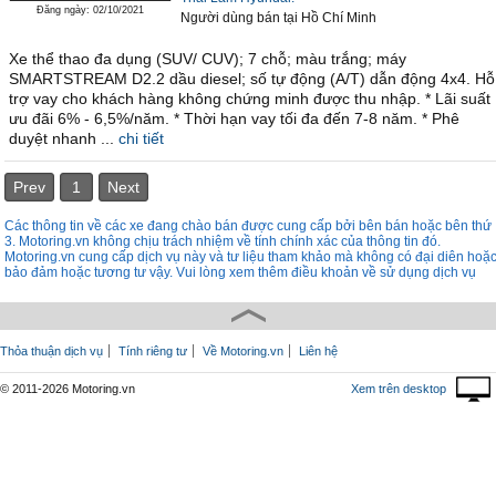
Đăng ngày: 02/10/2021
Người dùng bán
tại
Hồ Chí Minh
Xe thể thao đa dụng (SUV/ CUV); 7 chỗ; màu trắng; máy
SMARTSTREAM D2.2 dầu diesel; số tự động (A/T) dẫn động 4x4. Hỗ
trợ vay cho khách hàng không chứng minh được thu nhập. * Lãi suất
ưu đãi 6% - 6,5%/năm. * Thời hạn vay tối đa đến 7-8 năm. * Phê
duyệt nhanh ...
chi tiết
Prev
1
Next
Các thông tin về các xe đang chào bán được cung cấp bởi bên bán hoặc bên thứ
3. Motoring.vn không chịu trách nhiệm về tính chính xác của thông tin đó.
Motoring.vn cung cấp dịch vụ này và tư liệu tham khảo mà không có đại diên hoặ
bảo đảm hoặc tương tư vậy. Vui lòng xem thêm điều khoản về sử dụng dịch vụ
Thỏa thuận dịch vụ
Tính riêng tư
Về Motoring.vn
Liên hệ
© 2011-2026 Motoring.vn
Xem trên desktop