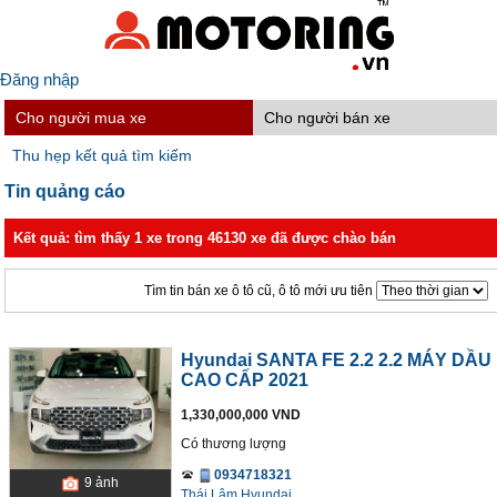
Đăng nhập
Cho người mua xe
Cho người bán xe
Thu hẹp kết quả tìm kiếm
Tin quảng cáo
Kết quả: tìm thấy 1 xe trong 46130 xe đã được chào bán
Tìm tin bán xe ô tô cũ, ô tô mới ưu tiên
Hyundai SANTA FE 2.2 2.2 MÁY DẦU
CAO CẤP 2021
1,330,000,000 VND
Có thương lượng
0934718321
9
ảnh
Thái Lâm Hyundai.