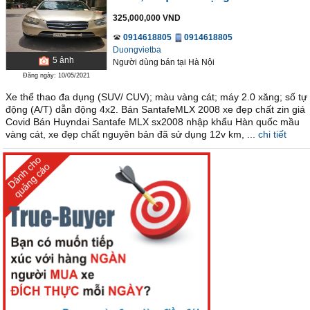
325,000,000 VND
0914618805
0914618805
Duongvietba
5
ảnh
Người dùng bán
tại
Hà Nội
Đăng ngày: 10/05/2021
Xe thể thao đa dụng (SUV/ CUV); màu vàng cát; máy 2.0 xăng; số tự
động (A/T) dẫn động 4x2. Bán SantafeMLX 2008 xe đẹp chất zin giá
Covid Bán Huyndai Santafe MLX sx2008 nhập khẩu Hàn quốc mầu
vàng cát, xe đẹp chất nguyên bản đã sử dụng 12v km, ...
chi tiết