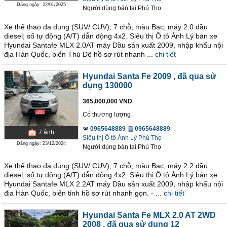
Đăng ngày: 22/01/2025
Người dùng bán
tại
Phú Thọ
Xe thể thao đa dụng (SUV/ CUV); 7 chỗ; màu Bạc; máy 2.0 dầu
diesel; số tự động (A/T) dẫn động 4x2. Siêu thị Ô tô Ánh Lý bán xe
Hyundai Santafe MLX 2.0AT máy Dầu sản xuất 2009, nhập khẩu nội
địa Hàn Quốc, biển Thủ Đô hồ sơ rút nhanh ...
chi tiết
Hyundai Santa Fe 2009
, đã qua sử
dụng 130000
365,000,000 VND
Có thương lượng
0965648889
0965648889
7
ảnh
Siêu thị Ô tô Ánh Lý Phú Thọ
Đăng ngày: 23/12/2024
Người dùng bán
tại
Phú Thọ
Xe thể thao đa dụng (SUV/ CUV); 7 chỗ; màu Bạc; máy 2.2 dầu
diesel; số tự động (A/T) dẫn động 4x2. Siêu thị Ô tô Ánh Lý bán xe
Hyundai Santafe MLX 2.2AT máy Dầu sản xuất 2009, nhập khẩu nội
địa Hàn Quốc, biển tỉnh hồ sơ rút nhanh gọn. - ...
chi tiết
Hyundai Santa Fe MLX 2.0 AT 2WD
2008
, đã qua sử dụng 12