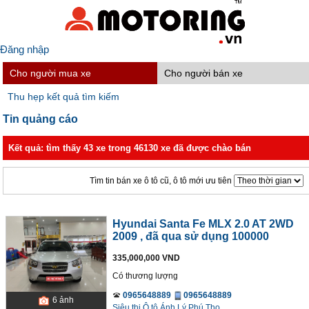
Đăng nhập
Cho người mua xe
Cho người bán xe
Thu hẹp kết quả tìm kiếm
Tin quảng cáo
Kết quả: tìm thấy 43 xe trong 46130 xe đã được chào bán
Tìm tin bán xe ô tô cũ, ô tô mới ưu tiên
Hyundai Santa Fe MLX 2.0 AT 2WD
2009
, đã qua sử dụng 100000
335,000,000 VND
Có thương lượng
0965648889
0965648889
6
ảnh
Siêu thị Ô tô Ánh Lý Phú Thọ