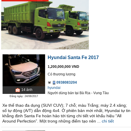
Hyundai Santa Fe 2017
1,200,000,000 VND
Có thương lượng
0938083204
hyundai
14
ảnh
Người dùng bán
tại
Bà Rịa - Vung Tàu
Đăng ngày: 24/06/2017
Xe thể thao đa dụng (SUV/ CUV); 7 chỗ; màu Trắng; máy 2.4 xăng;
số tự động (A/T) dẫn động 4x4. Ở phiên bản mới nhất, Hyundai tự tin
khẳng định Santa Fe hoàn hảo tới từng chi tiết với khẩu hiệu “All
Around Perfection”. Một trong những điểm tạo nên ...
chi tiết