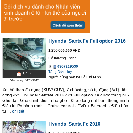
Hyundai Santa Fe Full option 2016
1,250,000,000 VND
Có thương lượng
0907219539
Tăng Đức Huy
6
ảnh
Người dùng bán
tại
Hồ Chí Minh
Đăng ngày: 14/03/2017
Xe thể thao đa dụng (SUV/ CUV); 7 chỗxăng; số tự động (A/T) dẫn
động 4x4. Hyundai Santafe 2016 4x4 Full option Xe được trang bị: -
Ghế da - Ghế chỉnh điện, nhớ ghế - Khởi động nút bấm thông minh -
Điều khiển hành trình – Cruise control - DVD + Bluetooh - Điều hòa
tự ...
chi tiết
Hyundai Santa Fe 2016