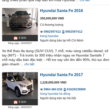
tặng nhiều phần quà hấp dẫn khi mua Hyundai ...
chi tiết
Hyundai Santa Fe 2016
300,000,000 VND
Có thương lượng
0902597412
0902597412
trang.hyundai
4
ảnh
Người dùng bán
tại
Hồ Chí Minh
Đăng ngày: 13/03/2017
Xe thể thao đa dụng (SUV/ CUV); 7 chỗ; màu vàng cátdầu diesel; số
tay (M/T) - Trả trước từ 300 triệu nhận ngay xe Hyundai Santafe 7
chỗ máy dầu bản đặc biệt. - Hỗ trợ vay vốn lên đến 90%, thủ tục đơn
giản nhanh ...
chi tiết
Hyundai Santa Fe 2017
1,228,000,000 VND
0964 484 636
01629239809
hùng hyundai hà đông
Người dùng bán
tại
Hà Nội
9
ảnh
Đăng ngày: 19/02/2017