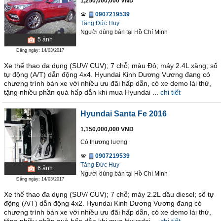
1,250,000,000 VND
0907219539
Tăng Đức Huy
Người dùng bán
tại
Hồ Chí Minh
5
ảnh
Đăng ngày: 14/03/2017
Xe thể thao đa dụng (SUV/ CUV); 7 chỗ; màu Đỏ; máy 2.4L xăng; số
tự động (A/T) dẫn động 4x4. Hyundai Kinh Dương Vương đang có
chương trình bán xe với nhiều ưu đãi hấp dẫn, có xe demo lái thử,
tặng nhiều phần quà hấp dẫn khi mua Hyundai ...
chi tiết
Hyundai Santa Fe 2016
1,150,000,000 VND
Có thương lượng
0907219539
Tăng Đức Huy
6
ảnh
Người dùng bán
tại
Hồ Chí Minh
Đăng ngày: 14/03/2017
Xe thể thao đa dụng (SUV/ CUV); 7 chỗ; máy 2.2L dầu diesel; số tự
động (A/T) dẫn động 4x2. Hyundai Kinh Dương Vương đang có
chương trình bán xe với nhiều ưu đãi hấp dẫn, có xe demo lái thử,