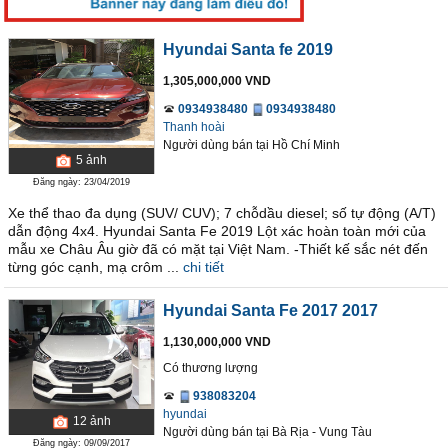
Hyundai Santa fe 2019
1,305,000,000 VND
0934938480
0934938480
Thanh hoài
Người dùng bán
tại
Hồ Chí Minh
5
ảnh
Đăng ngày: 23/04/2019
Xe thể thao đa dụng (SUV/ CUV); 7 chỗdầu diesel; số tự động (A/T)
dẫn động 4x4. Hyundai Santa Fe 2019 Lột xác hoàn toàn mới của
mẫu xe Châu Âu giờ đã có mặt tại Việt Nam. -Thiết kế sắc nét đến
từng góc cạnh, mạ crôm ...
chi tiết
Hyundai Santa Fe 2017 2017
1,130,000,000 VND
Có thương lượng
938083204
hyundai
12
ảnh
Người dùng bán
tại
Bà Rịa - Vung Tàu
Đăng ngày: 09/09/2017