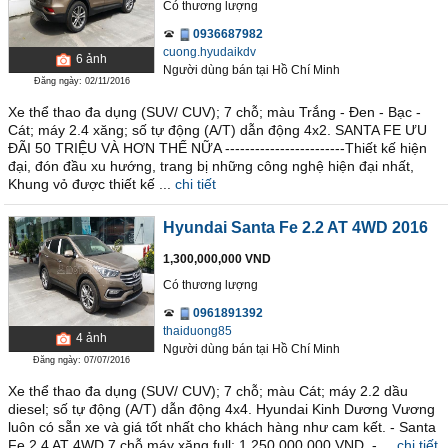
Có thương lượng
0936687982
cuong.hyudaikdv
6
ảnh
Người dùng bán
tại
Hồ Chí Minh
Đăng ngày: 02/11/2016
Xe thể thao đa dụng (SUV/ CUV); 7 chỗ; màu Trắng - Đen - Bạc -
Cát; máy 2.4 xăng; số tự động (A/T) dẫn động 4x2. SANTA FE ƯU
ĐÃI 50 TRIỆU VÀ HƠN THẾ NỮA ------------------------​ Thiết kế hiện
đại, đón đầu xu hướng, trang bị những công nghệ hiện đại nhất,
Khung vỏ được thiết kế ...
chi tiết
Hyundai Santa Fe 2.2 AT 4WD 2016
1,300,000,000 VND
Có thương lượng
0961891392
thaiduong85
4
ảnh
Người dùng bán
tại
Hồ Chí Minh
Đăng ngày: 07/07/2016
Xe thể thao đa dụng (SUV/ CUV); 7 chỗ; màu Cát; máy 2.2 dầu
diesel; số tự động (A/T) dẫn động 4x4. Hyundai Kinh Dương Vương
luôn có sẵn xe và giá tốt nhất cho khách hàng như cam kết. - Santa
Fe 2.4 AT 4WD 7 chỗ máy xăng full: 1.250.000.000 VND. - ...
chi tiết