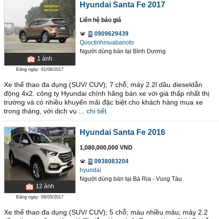
Hyundai Santa Fe 2017
Liên hệ báo giá
0909629439
Quoctinhmuabanoto
Người dùng bán
tại
Bình Dương
1
ảnh
Đăng ngày: 01/06/2017
Xe thể thao đa dụng (SUV/ CUV); 7 chỗ; máy 2.2l dầu dieseldẫn
động 4x2. công ty Hyundai chính hãng bán xe với giá thấp nhất thị
trường và có nhiều khuyến mãi đặc biệt cho khách hàng mua xe
trong tháng, với dịch vụ ...
chi tiết
Hyundai Santa Fe 2016
1,080,000,000 VND
0938083204
hyundai
Người dùng bán
tại
Bà Rịa - Vung Tàu
12
ảnh
Đăng ngày: 09/05/2017
Xe thể thao đa dụng (SUV/ CUV); 5 chỗ; màu nhiều màu; máy 2.2