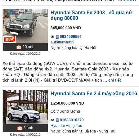
Hyundai Santa Fe 2003
, đã qua sử
dụng 80000
345,000,000 VND
0934966966
autolienviet99
10
ảnh
Người dùng bán
tại
Hà Nội
Đăng ngày: 15/06/2016
Xe thể thao đa dụng (SUV/ CUV); 7 chỗ; màu đendầu diesel; số tự
động (A/T) dẫn động 4x2. Huyndai Santafe Gold 2003 - Xe nhập
khẩu HQ - Đăng kí lần đầu cuối 2003 - Số tự động, máy dầu, dung
tích xi lanh 2.0l (i4) - Giải trí DVD/CD/FM/AM + tích ...
chi tiết
Hyundai Santa Fe 2.4 máy xăng 2016
1,250,000,000 VND
Có thương lượng
01683016279
Hyundai Vũng Tàu
3
ảnh
Người dùng bán
tại
Bà Rịa - Vung Tàu
Đăng ngày: 14/06/2016