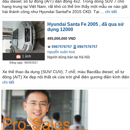
dầu diesel; số tự động (A/T) dẫn động 4x2. Trong dòng SUV 7 chỗ
hạng trung tại Việt Nam, rất khó có thể tìm thấy một mẫu xe nào gặt
hái thành công như Hyundai SantaFe 2015 CKD. Tại ...
chi tiết
Hyundai Santa Fe 2005
, đã qua sử
dụng 12000
495,000,000 VND
0967576757
0967576757
nguyễn xuân hoà
1
ảnh
Người dùng bán
tại
Hà Nội
Đăng ngày: 06/05/2017
Xe thể thao đa dụng (SUV/ CUV); 7 chỗ; màu Bacdầu diesel; số tự
động (A/T) Xe đẹp nội thất ok cửa trời ghế điện gương điện kính điện
chi tiết