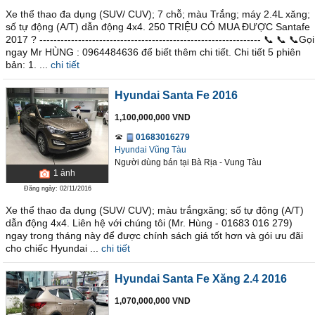
Xe thể thao đa dụng (SUV/ CUV); 7 chỗ; màu Trắng; máy 2.4L xăng;
số tự động (A/T) dẫn động 4x4. 250 TRIỆU CÓ MUA ĐƯỢC Santafe
2017 ? --------------------------------------------------------------- 📞 📞 📞Gọi
ngay Mr HÙNG : 0964484636 để biết thêm chi tiết. Chi tiết 5 phiên
bản: 1. ...
chi tiết
Hyundai Santa Fe 2016
1,100,000,000 VND
01683016279
Hyundai Vũng Tàu
Người dùng bán
tại
Bà Rịa - Vung Tàu
1
ảnh
Đăng ngày: 02/11/2016
Xe thể thao đa dụng (SUV/ CUV); màu trắngxăng; số tự động (A/T)
dẫn động 4x4. Liên hệ với chúng tôi (Mr. Hùng - 01683 016 279)
ngay trong tháng này để được chính sách giá tốt hơn và gói ưu đãi
cho chiếc Hyundai ...
chi tiết
Hyundai Santa Fe Xăng 2.4 2016
1,070,000,000 VND