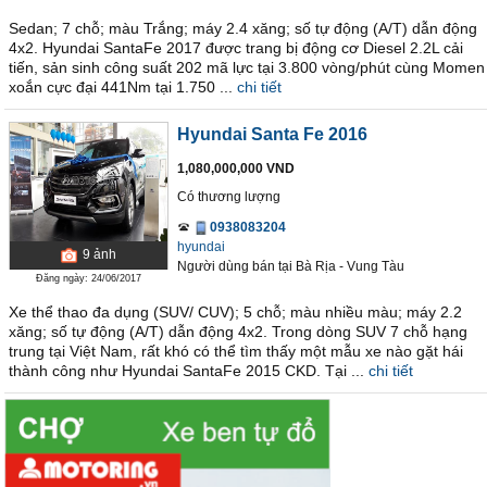
Sedan; 7 chỗ; màu Trắng; máy 2.4 xăng; số tự động (A/T) dẫn động
4x2. Hyundai SantaFe 2017 được trang bị động cơ Diesel 2.2L cải
tiến, sản sinh công suất 202 mã lực tại 3.800 vòng/phút cùng Momen
xoắn cực đại 441Nm tại 1.750 ...
chi tiết
Hyundai Santa Fe 2016
1,080,000,000 VND
Có thương lượng
0938083204
hyundai
9
ảnh
Người dùng bán
tại
Bà Rịa - Vung Tàu
Đăng ngày: 24/06/2017
Xe thể thao đa dụng (SUV/ CUV); 5 chỗ; màu nhiều màu; máy 2.2
xăng; số tự động (A/T) dẫn động 4x2. Trong dòng SUV 7 chỗ hạng
trung tại Việt Nam, rất khó có thể tìm thấy một mẫu xe nào gặt hái
thành công như Hyundai SantaFe 2015 CKD. Tại ...
chi tiết