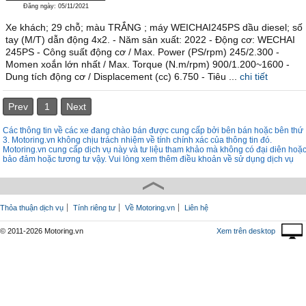
Đăng ngày: 05/11/2021
Xe khách; 29 chỗ; màu TRẮNG ; máy WEICHAI245PS dầu diesel; số
tay (M/T) dẫn động 4x2. - Năm sản xuất: 2022 - Động cơ: WECHAI
245PS - Công suất động cơ / Max. Power (PS/rpm) 245/2.300 -
Momen xoắn lớn nhất / Max. Torque (N.m/rpm) 900/1.200~1600 -
Dung tích động cơ / Displacement (cc) 6.750 - Tiêu ...
chi tiết
Prev
1
Next
Các thông tin về các xe đang chào bán được cung cấp bởi bên bán hoặc bên thứ
3. Motoring.vn không chịu trách nhiệm về tính chính xác của thông tin đó.
Motoring.vn cung cấp dịch vụ này và tư liệu tham khảo mà không có đại diên hoặ
bảo đảm hoặc tương tư vậy. Vui lòng xem thêm điều khoản về sử dụng dịch vụ
Thỏa thuận dịch vụ
Tính riêng tư
Về Motoring.vn
Liên hệ
© 2011-2026 Motoring.vn
Xem trên desktop