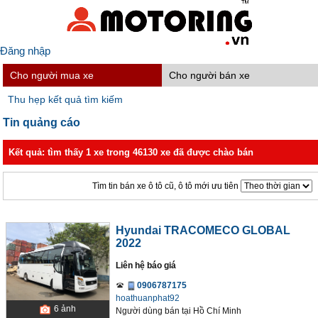
Đăng nhập
Cho người mua xe
Cho người bán xe
Thu hẹp kết quả tìm kiếm
Tin quảng cáo
Kết quả: tìm thấy 1 xe trong 46130 xe đã được chào bán
Tìm tin bán xe ô tô cũ, ô tô mới ưu tiên
Hyundai TRACOMECO GLOBAL
2022
Liên hệ báo giá
0906787175
hoathuanphat92
6
ảnh
Người dùng bán
tại
Hồ Chí Minh