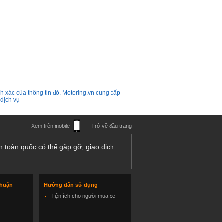
h xác của thông tin đó. Motoring.vn cung cấp
 dịch vụ
Xem trên mobile
Trở về đầu trang
n toàn quốc có thể gặp gỡ, giao dịch
thuận
Hướng dẫn sử dụng
Tiện ích cho người mua xe