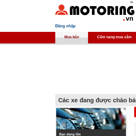
Đăng nhập
Mua bán
Cẩm nang mua sắm
Các xe đang được chào b
Bạn đang tìm