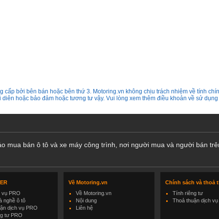
 cấp bởi bên bán hoặc bên thứ 3. Motoring.vn không chịu trách nhiệm về tính chín
ại diên hoặc bảo đảm hoặc tương tư vậy. Vui lòng xem thêm điều khoản về sử dụng
cáo mua bán ô tô và xe máy công trình, nơi người mua và người bán trê
LER
Về Motoring.vn
Chính sách và thoả 
h vụ PRO
Về Motoring.vn
Tính riêng tư
 nghề ô tô
Nội dung
Thoả thuận dịch vụ
uận dịch vụ PRO
Liên hệ
ng tư PRO