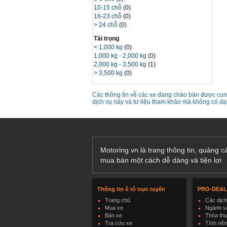
10-15 chỗ
(0)
16-23 chỗ
(0)
> 24 chỗ
(0)
Tải trọng
< 1,000 kg
(0)
1,000 kg - 2,000 kg
(0)
2,000 kg - 3,500 kg
(1)
> 3,500 kg
(0)
Các thông tin về các xe đang chào bán được cung
dịch vụ này và tư liệu tham khảo mà không có đ
Motoring.vn là trang thông tin, quảng 
mua bán một cách dễ dàng và tiện lợi
Thông tin ô tô trực tuyến
PRO-DEA
Trang chủ
Các dịc
Mua xe
Ngành và
Bán xe
Thỏa th
Tra cứu xe
Tính riê