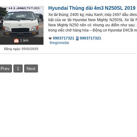
Hyundai Thùng dài 4m3 N250SL 2019
Xe tải thùng; 2400 kg; màu Xanh; máy 2497 dầu diese
bật của xe tải Hyundai New Mighty N250SL Xe tải
New Mighty N250 nên có nhưng ưu điểm như sau: – 
trong việc chở hàng hóa – Động cơ Hyundai D4CB mạ
0903717321
0903717321
1
ảnh
thegioixetai
Đăng ngày: 05/02/2025
Prev
1
Next