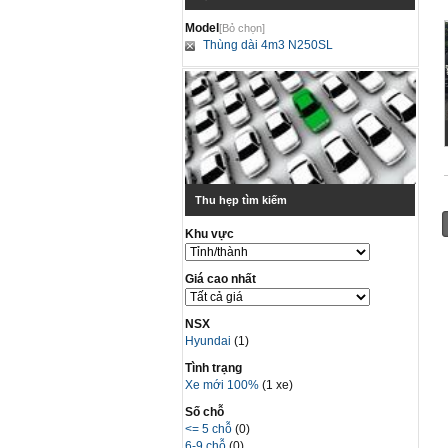
Model
[Bỏ chọn]
Thùng dài 4m3 N250SL
Thu hẹp tìm kiếm
Khu vực
Giá cao nhất
NSX
Hyundai
(1)
Tình trạng
Xe mới 100%
(1 xe)
Số chỗ
<= 5 chỗ
(0)
6-9 chỗ
(0)