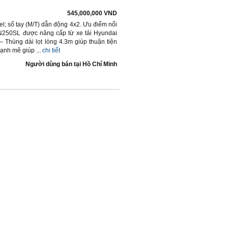
545,000,000 VND
l; số tay (M/T) dẫn động 4x2. Ưu điểm nổi
 N250SL được nâng cấp từ xe tải Hyundai
Thùng dài lọt lòng 4.3m giúp thuận tiện
nh mẽ giúp ...
chi tiết
Người dùng bán
tại
Hồ Chí Minh