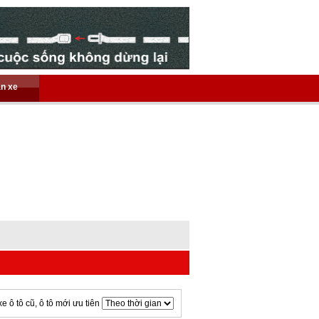
án xe
xe ô tô cũ, ô tô mới ưu tiên