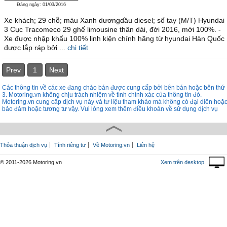
Đăng ngày: 01/03/2016
Xe khách; 29 chỗ; màu Xanh dươngdầu diesel; số tay (M/T) Hyundai
3 Cục Tracomeco 29 ghế limousine thân dài, đời 2016, mới 100%. -
Xe được nhập khẩu 100% linh kiện chính hãng từ hyundai Hàn Quốc
được lắp ráp bởi ...
chi tiết
Prev
1
Next
Các thông tin về các xe đang chào bán được cung cấp bởi bên bán hoặc bên thứ
3. Motoring.vn không chịu trách nhiệm về tính chính xác của thông tin đó.
Motoring.vn cung cấp dịch vụ này và tư liệu tham khảo mà không có đại diên hoặ
bảo đảm hoặc tương tư vậy. Vui lòng xem thêm điều khoản về sử dụng dịch vụ
Thỏa thuận dịch vụ
Tính riêng tư
Về Motoring.vn
Liên hệ
© 2011-2026 Motoring.vn
Xem trên desktop