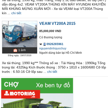
Xe tải thùng; 1990 kg; màu Trắng; máy 2.5L dầu diesel; số tay (M/T)
dẫn động 4x2. VEAM VT200A THÙNG KÍN MÁY HYUNDAI KHUYẾN
MÃI KHỦNG MỪNG XUÂN MỚI - Xe tải VEAM loại VT200A Thùng
kín ...
chi tiết
VEAM VT200A 2015
85,000,000 VND
Có thương lượng
0926265961
nguyendinhquochuy
1
ảnh
Người dùng bán
tại
Hồ Chí Minh
Đăng ngày: 19/07/2016
Xe tải thùng; 1990 kg*** Thông số xe : Tải Hàng Hóa : 1990kg Tổng
trọng tải: 4325kg Kích thước thùng : 3750 x 1810 x 1600/680 Cỡ lốp
trước : 6.50-16 Cỡ lốp sau ...
chi tiết