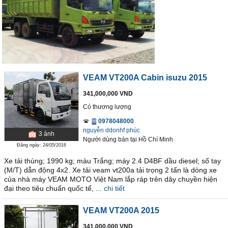
VEAM VT200A Cabin isuzu 2015
341,000,000 VND
Có thương lượng
0978048000
nguyễn ddonhf phúc
3
ảnh
Người dùng bán
tại
Hồ Chí Minh
Đăng ngày: 24/05/2016
Xe tải thùng; 1990 kg; màu Trắng; máy 2.4 D4BF dầu diesel; số tay
(M/T) dẫn động 4x2. Xe tải veam vt200a tải trọng 2 tấn là dòng xe
của nhà máy VEAM MOTO Việt Nam lắp ráp trên dây chuyền hiện
đại theo tiêu chuẩn quốc tế, ...
chi tiết
VEAM VT200A 2015
341,000,000 VND