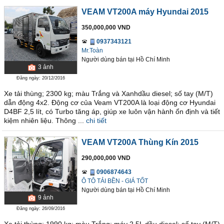
VEAM VT200A máy Hyundai 2015
350,000,000 VND
0937343121
Mr.Toàn
Người dùng bán
tại
Hồ Chí Minh
3
ảnh
Đăng ngày: 20/12/2016
Xe tải thùng; 2300 kg; màu Trắng và Xanhdầu diesel; số tay (M/T)
dẫn động 4x2. Động cơ của Veam VT200A là loại động cơ Hyundai
D4BF 2,5 lít, có Turbo tăng áp, giúp xe luôn vận hành ổn định và tiết
kiệm nhiên liệu. Thông ...
chi tiết
VEAM VT200A Thùng Kín 2015
290,000,000 VND
0906874643
Ô TÔ TẢI BỀN - GIÁ TỐT
Người dùng bán
tại
Hồ Chí Minh
9
ảnh
Đăng ngày: 26/09/2016