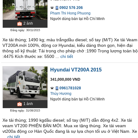
0902 576 206
Pham Thi Hong Phuong
Người dùng bán
tại
Hồ Chí Minh
2
ảnh
Đăng ngày: 30/11/2015
Xe tải thùng; 1490 kg; màu trắngdầu diesel; số tay (M/T) Xe tải Veam
VT200A mới 100%, động cơ Hyundai, kiểu dáng thon gọn, hiện đại
thông số kỹ thuật: Tải trọng cho phép chở :1990 Trọng lượng toàn bộ
:4475 Kích thước xe: 5500 ...
chi tiết
Hyundai VT200A 2015
341,000,000 VND
0961781028
Thùy Hương
Người dùng bán
tại
Hồ Chí Minh
1
ảnh
Đăng ngày: 31/08/2015
Xe tải thùng; 1990 kgdầu diesel; số tay (M/T) dẫn động 4x2. Xe tải
veam VT200 PHIÊN BẢN MỚI. Mua xe tặng thùng. Xe tải veam
vt200a động cơ Hàn Quốc đang là sự lựa chọn tối ưu ở Việt Nam. Xe
...
chi tiết