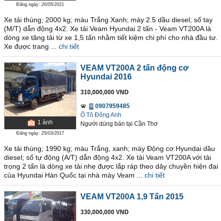
Đăng ngày: 20/05/2021
Xe tải thùng; 2000 kg; màu Trắng Xanh; máy 2.5 dầu diesel; số tay
(M/T) dẫn động 4x2. Xe tải Veam Hyundai 2 tấn - Veam VT200A là
dòng xe tăng tải từ xe 1,5 tấn nhằm tiết kiệm chi phí cho nhà đầu tư.
Xe được trang ...
chi tiết
VEAM VT200A 2 tấn động cơ
Hyundai 2016
310,000,000 VND
0907959485
Ô Tô Đông Anh
1
ảnh
Người dùng bán
tại
Cần Thơ
Đăng ngày: 25/03/2017
Xe tải thùng; 1990 kg; màu Trắng, xanh; máy Động cơ Hyundai dầu
diesel; số tự động (A/T) dẫn động 4x2. Xe tải Veam VT200A với tải
trọng 2 tấn là dòng xe tải nhẹ được lắp ráp theo dây chuyền hiện đại
của Hyundai Hàn Quốc tại nhà máy Veam ...
chi tiết
VEAM VT200A 1,9 Tấn 2015
330,000,000 VND