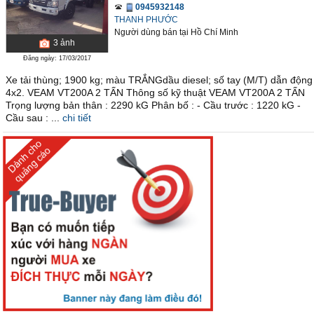
0945932148
THANH PHƯỚC
Người dùng bán
tại
Hồ Chí Minh
3
ảnh
Đăng ngày: 17/03/2017
Xe tải thùng; 1900 kg; màu TRẮNGdầu diesel; số tay (M/T) dẫn động
4x2. VEAM VT200A 2 TẤN Thông số kỹ thuật VEAM VT200A 2 TẤN
Trọng lượng bản thân : 2290 kG Phân bố : - Cầu trước : 1220 kG -
Cầu sau : ...
chi tiết