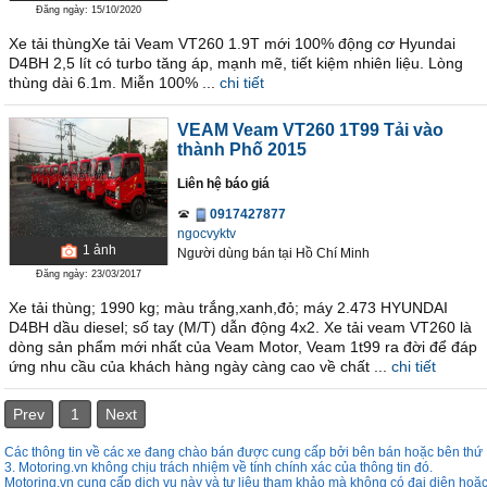
Đăng ngày: 15/10/2020
Xe tải thùngXe tải Veam VT260 1.9T mới 100% động cơ Hyundai
D4BH 2,5 lít có turbo tăng áp, mạnh mẽ, tiết kiệm nhiên liệu. Lòng
thùng dài 6.1m. Miễn 100% ...
chi tiết
VEAM Veam VT260 1T99 Tải vào
thành Phố 2015
Liên hệ báo giá
0917427877
ngocvyktv
1
ảnh
Người dùng bán
tại
Hồ Chí Minh
Đăng ngày: 23/03/2017
Xe tải thùng; 1990 kg; màu trắng,xanh,đỏ; máy 2.473 HYUNDAI
D4BH dầu diesel; số tay (M/T) dẫn động 4x2. Xe tải veam VT260 là
dòng sản phẩm mới nhất của Veam Motor, Veam 1t99 ra đời để đáp
ứng nhu cầu của khách hàng ngày càng cao về chất ...
chi tiết
Prev
1
Next
Các thông tin về các xe đang chào bán được cung cấp bởi bên bán hoặc bên thứ
3. Motoring.vn không chịu trách nhiệm về tính chính xác của thông tin đó.
Motoring.vn cung cấp dịch vụ này và tư liệu tham khảo mà không có đại diên hoặ