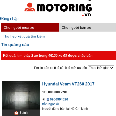
Đăng nhập
Cho người mua xe
Cho người bán xe
Thu hẹp kết quả tìm kiếm
Tin quảng cáo
Kết quả: tìm thấy 2 xe trong 46130 xe đã được chào bán
Tìm tin bán xe ô tô cũ, ô tô mới ưu tiên
Hyundai Veam VT260 2017
115,000,000 VND
0906994026
trần ngọc ái
Người dùng bán
tại
Hồ Chí Minh
8
ảnh