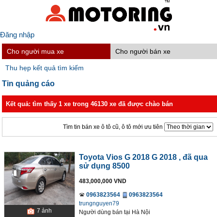
Đăng nhập
Cho người mua xe
Cho người bán xe
Thu hẹp kết quả tìm kiếm
Tin quảng cáo
Kết quả: tìm thấy 1 xe trong 46130 xe đã được chào bán
Tìm tin bán xe ô tô cũ, ô tô mới ưu tiên
Toyota Vios G 2018 G 2018
, đã qua
sử dụng 8500
483,000,000 VND
0963823564
0963823564
trungnguyen79
7
ảnh
Người dùng bán
tại
Hà Nội