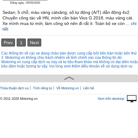
Đăng ngày: 05/05/2020
Sedan; 5 chỗ; màu vàng cátxăng; số tự động (A/T) dẫn động 4x2.
Chuyển công tác về HN, mình cần bán Vios G 2018, màu vàng cát.
Xe mình mua từ mới, làm công sở nên đi rất ít. Toàn bộ xe còn ...
chi
tiết
Prev
1
Next
Các thông tin về các xe đang chào bán được cung cấp bởi bên bán hoặc bên thứ
3. Motoring.vn không chịu trách nhiệm về tính chính xác của thông tin đó.
Motoring.vn cung cấp dịch vụ này và tư liệu tham khảo mà không có đại diên hoặ
bảo đảm hoặc tương tư vậy. Vui lòng xem thêm điều khoản về sử dụng dịch vụ
Thỏa thuận dịch vụ
Tính riêng tư
Về Motoring.vn
Liên hệ
© 2011-2026 Motoring.vn
Xem trên desktop