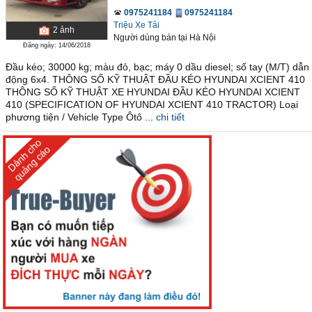
0975241184
0975241184
Triệu Xe Tải
2
ảnh
Người dùng bán
tại
Hà Nội
Đăng ngày: 14/06/2018
Đầu kéo; 30000 kg; màu đỏ, bạc; máy 0 dầu diesel; số tay (M/T) dẫn
động 6x4. THÔNG SỐ KỸ THUẬT ĐẦU KÉO HYUNDAI XCIENT 410
THÔNG SỐ KỸ THUẬT XE HYUNDAI ĐẦU KÉO HYUNDAI XCIENT
410 (SPECIFICATION OF HYUNDAI XCIENT 410 TRACTOR) Loại
phương tiện / Vehicle Type Ôtô ...
chi tiết