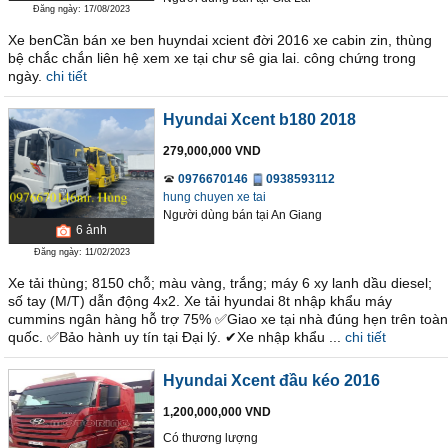
Đăng ngày: 17/08/2023
Xe benCần bán xe ben huyndai xcient đời 2016 xe cabin zin, thùng
bệ chắc chắn liên hệ xem xe tại chư sê gia lai. công chứng trong
ngày.
chi tiết
Hyundai Xcent b180 2018
279,000,000 VND
0976670146
0938593112
hung chuyen xe tai
Người dùng bán
tại
An Giang
6
ảnh
Đăng ngày: 11/02/2023
Xe tải thùng; 8150 chỗ; màu vàng, trắng; máy 6 xy lanh dầu diesel;
số tay (M/T) dẫn động 4x2. Xe tải hyundai 8t nhập khẩu máy
cummins ngân hàng hỗ trợ 75% ✅Giao xe tại nhà đúng hẹn trên toàn
quốc. ✅Bảo hành uy tín tại Đại lý. ✔Xe nhập khẩu ...
chi tiết
Hyundai Xcent đầu kéo 2016
1,200,000,000 VND
Có thương lượng