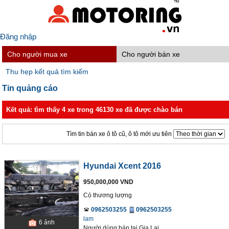
Đăng nhập
Cho người mua xe
Cho người bán xe
Thu hẹp kết quả tìm kiếm
Tin quảng cáo
Kết quả: tìm thấy 4 xe trong 46130 xe đã được chào bán
Tìm tin bán xe ô tô cũ, ô tô mới ưu tiên
Hyundai Xcent 2016
950,000,000 VND
Có thương lượng
0962503255
0962503255
lam
6
ảnh
Người dùng bán
tại
Gia Lai