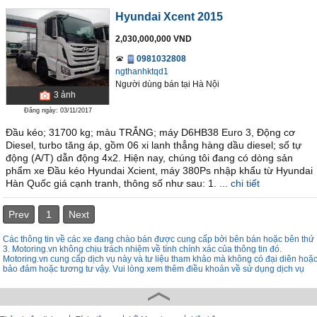
Hyundai Xcent 2015
2,030,000,000 VND
0981032808
ngthanhktqd1
Người dùng bán
tại
Hà Nội
3
ảnh
Đăng ngày: 03/11/2017
Đầu kéo; 31700 kg; màu TRẮNG; máy D6HB38 Euro 3, Động cơ
Diesel, turbo tăng áp, gồm 06 xi lanh thẳng hàng dầu diesel; số tự
động (A/T) dẫn động 4x2. Hiện nay, chúng tôi đang có dòng sản
phẩm xe Đầu kéo Hyundai Xcient, máy 380Ps nhập khẩu từ Hyundai
Hàn Quốc giá cạnh tranh, thông số như sau: 1. ...
chi tiết
Prev
1
Next
Các thông tin về các xe đang chào bán được cung cấp bởi bên bán hoặc bên thứ
3. Motoring.vn không chịu trách nhiệm về tính chính xác của thông tin đó.
Motoring.vn cung cấp dịch vụ này và tư liệu tham khảo mà không có đại diên hoặ
bảo đảm hoặc tương tư vậy. Vui lòng xem thêm điều khoản về sử dụng dịch vụ