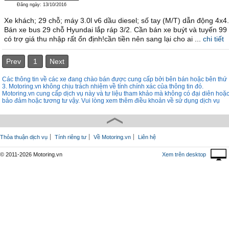
Đăng ngày: 13/10/2016
Xe khách; 29 chỗ; máy 3.0l v6 dầu diesel; số tay (M/T) dẫn động 4x4.
Bán xe bus 29 chỗ Hyundai lắp ráp 3/2. Cần bán xe buýt và tuyến 99
có trợ giá thu nhập rất ổn định!cần tiền nên sang lại cho ai ...
chi tiết
Prev
1
Next
Các thông tin về các xe đang chào bán được cung cấp bởi bên bán hoặc bên thứ
3. Motoring.vn không chịu trách nhiệm về tính chính xác của thông tin đó.
Motoring.vn cung cấp dịch vụ này và tư liệu tham khảo mà không có đại diên hoặ
bảo đảm hoặc tương tư vậy. Vui lòng xem thêm điều khoản về sử dụng dịch vụ
Thỏa thuận dịch vụ
Tính riêng tư
Về Motoring.vn
Liên hệ
© 2011-2026 Motoring.vn
Xem trên desktop