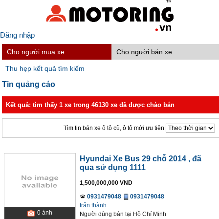
Đăng nhập
Cho người mua xe
Cho người bán xe
Thu hẹp kết quả tìm kiếm
Tin quảng cáo
Kết quả: tìm thấy 1 xe trong 46130 xe đã được chào bán
Tìm tin bán xe ô tô cũ, ô tô mới ưu tiên
Hyundai Xe Bus 29 chỗ 2014
, đã
qua sử dụng 1111
1,500,000,000 VND
0931479048
0931479048
trấn thành
0
ảnh
Người dùng bán
tại
Hồ Chí Minh