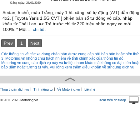
Đăng ngày: 28/03/2020
Sedan; 5 chỗ; màu Trắng; máy 1.5L xăng; số tự động (A/T) dẫn động
4x2. [ Toyota Yaris 1.5G CVT ] phiên bản số tự động vô cấp, nhập
khẩu từ Thái Lan. => Trả trước chỉ từ 220 triệu nhận ngay xe mới
100%. * Một ...
chi tiết
Prev
1
Next
Các thông tin về các xe đang chào bán được cung cấp bởi bên bán hoặc bên thứ
3. Motoring.vn không chịu trách nhiệm về tính chính xác của thông tin đó.
Motoring.vn cung cấp dịch vụ này và tư liệu tham khảo mà không có đại diên hoặ
bảo đảm hoặc tương tư vậy. Vui lòng xem thêm điều khoản về sử dụng dịch vụ
Thỏa thuận dịch vụ
Tính riêng tư
Về Motoring.vn
Liên hệ
© 2011-2026 Motoring.vn
Xem trên desktop