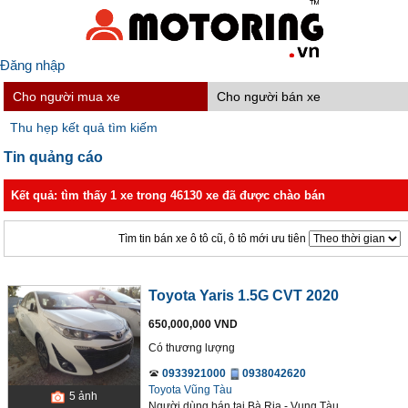
Đăng nhập
Cho người mua xe
Cho người bán xe
Thu hẹp kết quả tìm kiếm
Tin quảng cáo
Kết quả: tìm thấy 1 xe trong 46130 xe đã được chào bán
Tìm tin bán xe ô tô cũ, ô tô mới ưu tiên
Toyota Yaris 1.5G CVT 2020
650,000,000 VND
Có thương lượng
0933921000
0938042620
Toyota Vũng Tàu
5
ảnh
Người dùng bán
tại
Bà Rịa - Vung Tàu