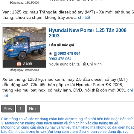
Đăng ngày: 18/12/2020
Van; 1325 kg; màu Trắngdầu diesel; số tay (M/T) - Xe mới, sử dụng 6
tháng, chưa va chạm, không trầy xước.
chi tiết
Hyundai New Porter 1.25 Tấn 2008
2003
Liên hệ báo giá
0983 478 064
0983 478 064
3
ảnh
Người dùng bán
tại
Hồ Chí Minh
Đăng ngày: 06/08/2013
Xe tải thùng; 1250 kg; màu xanh; máy 2.5 dầu diesel; số tay (M/T)
dẫn động 4x2. Cần tiền bán gấp xe tải Hyundai Porter ĐK 2008,
thùng kèo mui bạt inox, có máy lạnh, DVD. Nội thất còn mới 90%.
chi
tiết
Prev
1
Next
Các thông tin về các xe đang chào bán được cung cấp bởi bên bán hoặc bên thứ
3. Motoring.vn không chịu trách nhiệm về tính chính xác của thông tin đó.
Motoring.vn cung cấp dịch vụ này và tư liệu tham khảo mà không có đại diên hoặ
bảo đảm hoặc tương tư vậy. Vui lòng xem thêm điều khoản về sử dụng dịch vụ