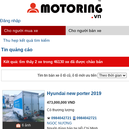
Đăng nhập
Cho người mua xe
Cho người bán xe
Thu hẹp kết quả tìm kiếm
Tin quảng cáo
Kết quả: tìm thấy 2 xe trong 46130 xe đã được chào bán
Tìm tin bán xe ô tô cũ, ô tô mới ưu tiên
Hyundai new porter 2019
473,000,000 VND
Có thương lượng
0984042721
0984042721
NGỌC NƯƠNG
6
ảnh
Người dùng bán
tại
Hồ Chí Minh