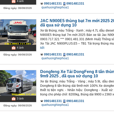
4
ảnh
0901481331
0901481331
quehuonghiephoa1
Đăng ngày: 06/08/2026
JAC N900E5 thùng bạt 7m mới 2025 2
đã qua sử dụng 10
Xe tải thùng; màu Trắng - Xanh ; máy 4.7L dầu diesel
N900E5 thùng bạt 7m mới 2025 Bán xe tải Jac N900E
0903.717.321 *** 0901.481.331 (Minh Huệ) Thông số
Xe Tải JAC N900PLUS.E5 – TB1 Tải trọng thùng mui b
tiết
4
ảnh
0901481331
0901481331
Đăng ngày: 06/08/2026
quehuonghiephoa1
Dongfeng Xe Tải DongFeng 8 tấn thùn
9m9 2025
, đã qua sử dụng 10
Xe tải thùng; màu Trắng - Vàng ; máy 5.9L dầu dies
Dongfeng 8 tấn thùng dài 9m9 mới 100% Xe dongfen
thiết bị tiện nghi. - Nhãn hiệu: Dongfeng - Xuất x
trọng cho phép chở: 8200kg, thùng dài 9900 x 2360 
3
ảnh
0901481331
0901481331
quehuonghiephoa1
Đăng ngày: 06/08/2026