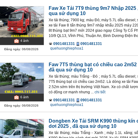
Faw Xe Tải 7T9 thùng 9m7 Nhập 2025
qua sử dụng 10
Xe tải thùng; 7900 kg; màu Đỏ; máy 5.7L dầu diesel;
xe tải Faw 8 tấn thùng 9m7 nhập khẩu 2025 máy 22
8t thùng bạt 9m7 mới 2024 giao ngay Công Ty Cổ 
10/9 QL13, Vĩnh Phú, Thuận An, Bình Dương Điện thoạ
4
ảnh
0901481331
0901481331
quehuonghiephoa1
Đăng ngày: 06/08/2026
Faw 7T5 thùng bạt có chiều cao 2m52
đã qua sử dụng 10
Xe tải thùng; màu Trắng - Đỏ ; máy 5.7L dầu diesel;
7T5 thùng bạt có chiều cao 2m52. Là dòng xe tải Fa
2.52m sớm trên thị trường Việt Nam. Xe có chất lượ
có động cơ mạnh nhưng ...
chi tiết
6
ảnh
0901481331
0901481331
quehuonghiephoa1
Đăng ngày: 06/08/2026
Dongben Xe Tải SRM K990 thùng kín 
dơi 2025
, đã qua sử dụng 10
Xe tải thùng; màu Trắng - Xanh ; máy 1.1L xăng; s