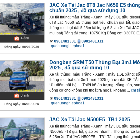
JAC Xe Tải Jac 6T8 Jac N650 E5 thùng
chuẩn 2025
, đã qua sử dụng 10
Xe tải thùng; màu Trắng - Xanh ; máy 3.0L dầu diesel
6T8 Jac N650 E5 thùng bạt tiêu chuẩn giá tốt, gi
thùng mui bạt dài 5.25m tải trọng 6.8 tấn Xe Tải JA
mui bạt) Tổng tải trọng: 10750 Kg Động cơ: D30TCIE1 
4
ảnh
0901481331
0901481331
quehuonghiephoa1
Đăng ngày: 06/08/2026
Dongben SRM T50 Thùng Bạt 3m1 Mớ
2025
, đã qua sử dụng 10
Xe tải thùng; màu Trắng - Xanh ; máy 1.6L xăng; s
thùng mui bạt dài 3m1 mới 2025 giá ưu đãi XE T
Ưu điểm nổi bật: - Thiết kế ấn tượng, đẳng cấp, sa
động cơ cho không khí thoát ra ngoài khoang ...
chi ti
8
ảnh
0901481331
0901481331
quehuonghiephoa1
Đăng ngày: 06/08/2026
JAC Xe Tải Jac N500E5 -TB1 2025
Xe tải thùng; màu Trắng - Xanh ; máy 3.0L dầu diesel
N500E5 -TB giá tốt, giao xe nhanh. Thông số xe t
5.25m Xe Tải JAC N500E5 – TB1 Tải trọng thùng mui 