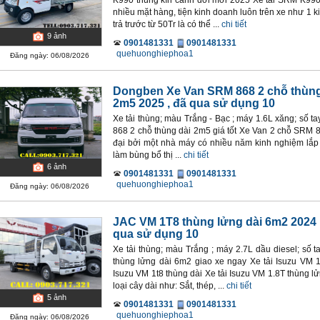
K990 thùng kín cánh dơi mới 2025 Xe tải SRM K990 
nhiều mặt hàng, tiện kinh doanh luôn trên xe như 1 k
trả trước từ 50Tr là có thể ...
chi tiết
9
ảnh
0901481331
0901481331
quehuonghiephoa1
Đăng ngày: 06/08/2026
Dongben Xe Van SRM 868 2 chỗ thùng
2m5 2025
, đã qua sử dụng 10
Xe tải thùng; màu Trắng - Bạc ; máy 1.6L xăng; số t
868 2 chỗ thùng dài 2m5 giá tốt Xe Van 2 chỗ SRM 
đại bởi một nhà máy có nhiều năm kinh nghiệm lắp
làm bùng bổ thị ...
chi tiết
6
ảnh
0901481331
0901481331
quehuonghiephoa1
Đăng ngày: 06/08/2026
JAC VM 1T8 thùng lửng dài 6m2 2024
qua sử dụng 10
Xe tải thùng; màu Trắng ; máy 2.7L dầu diesel; số 
thùng lửng dài 6m2 giao xe ngay Xe tải Isuzu VM 
Isuzu VM 1t8 thùng dài Xe tải Isuzu VM 1.8T thùng l
loại cây dài như: Sắt, thép, ...
chi tiết
5
ảnh
0901481331
0901481331
quehuonghiephoa1
Đăng ngày: 06/08/2026