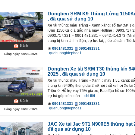
Dongben SRM K9 Thùng Lửng 1150K
, đã qua sử dụng 10
Xe tải thùng; màu Trắng - Xanh xăng; số tay (M/T)
lửng 1150Kg giá gốc nhà máy Hotline : 0903.717.
0903.717.321 – 0901.481.331 – 0942.414.373 (Min
trang bị kính chỉnh điện, trợ lực lái, , lốp có săm, Tiết
8
ảnh
0901481331
0901481331
quehuonghiephoa1
Đăng ngày: 06/08/2026
Dongben Xe tải SRM T30 thùng kín 9
2025
, đã qua sử dụng 10
Xe tải thùng; màu Trắng - Xanh ; máy 1.5L xăng; s
thùng kín 940Kg thùng dài 2m9 nội thất xe hơi Xe tả
Triệu ☆ Hỗ trợ vay 75% giá xe, Bao đậu hồ sơ 100% 
trợ trả góp trên toàn ...
chi tiết
8
ảnh
0901481331
0901481331
quehuonghiephoa1
Đăng ngày: 06/08/2026
JAC Xe tải Jac 9T1 N900E5 thùng bạt 
đã qua sử dụng 10