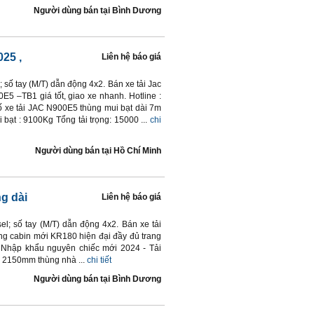
Người dùng bán
tại
Bình Dương
025
,
Liên hệ báo giá
; số tay (M/T) dẫn động 4x2. Bán xe tải Jac
5 –TB1 giá tốt, giao xe nhanh. Hotline :
 xe tải JAC N900E5 thùng mui bạt dài 7m
ạt : 9100Kg Tổng tải trọng: 15000 ...
chi
Người dùng bán
tại
Hồ Chí Minh
g dài
Liên hệ báo giá
el; số tay (M/T) dẫn động 4x2. Bán xe tải
g cabin mới KR180 hiện đại đầy đủ trang
ứ: Nhập khẩu nguyên chiếc mới 2024 - Tải
x 2150mm thùng nhà ...
chi tiết
Người dùng bán
tại
Bình Dương