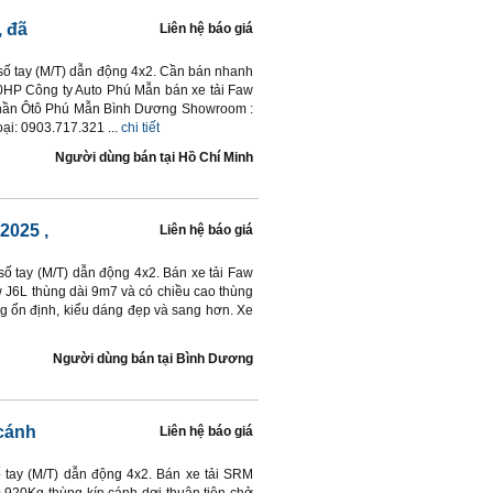
, đã
Liên hệ báo giá
 số tay (M/T) dẫn động 4x2. Cần bán nhanh
0HP Công ty Auto Phú Mẫn bán xe tải Faw
Phần Ôtô Phú Mẫn Bình Dương Showroom :
i: 0903.717.321 ...
chi tiết
Người dùng bán
tại
Hồ Chí Minh
 2025
,
Liên hệ báo giá
 số tay (M/T) dẫn động 4x2. Bán xe tải Faw
w J6L thùng dài 9m7 và có chiều cao thùng
ng ổn định, kiểu dáng đẹp và sang hơn. Xe
Người dùng bán
tại
Bình Dương
cánh
Liên hệ báo giá
ố tay (M/T) dẫn động 4x2. Bán xe tải SRM