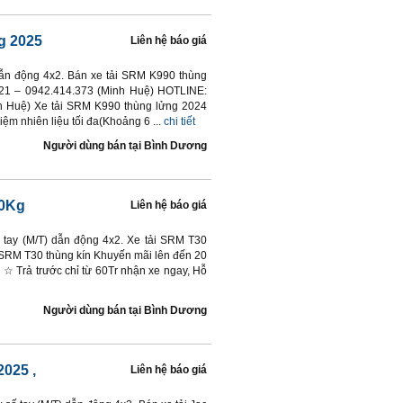
g 2025
Liên hệ báo giá
 dẫn động 4x2. Bán xe tải SRM K990 thùng
321 – 0942.414.373 (Minh Huệ) HOTLINE:
h Huệ) Xe tải SRM K990 thùng lửng 2024
 kiệm nhiên liệu tối đa(Khoảng 6 ...
chi tiết
Người dùng bán
tại
Bình Dương
40Kg
Liên hệ báo giá
ố tay (M/T) dẫn động 4x2. Xe tải SRM T30
i SRM T30 thùng kín Khuyến mãi lên đến 20
☆ Trả trước chỉ từ 60Tr nhận xe ngay, Hỗ
Người dùng bán
tại
Bình Dương
2025
,
Liên hệ báo giá