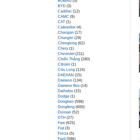
BOMAG
(5)
BYD
(3)
Cadillac
(12)
CAMC
(9)
CAT
(1)
Caterpillar
(4)
Changan
(17)
Changlin
(29)
Chenglong
(62)
Chery
(1)
Chevrolet
(211)
Chiến Thắng
(280)
Citroën
(1)
Cửu Long
(124)
DAEHAN
(15)
Daewoo
(134)
Daewoo Bus
(14)
Daihatsu
(15)
Dodge
(1)
Dongben
(598)
Dongfeng
(600)
Doosan
(52)
DTH
(27)
Faw
(625)
Fiat
(3)
Forcia
(5)
Ford
(596)