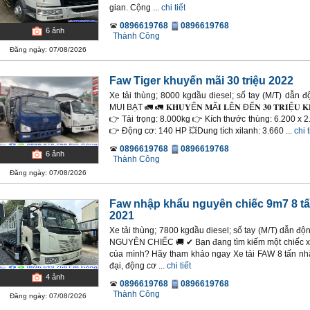
gian. Cộng ...
chi tiết
0896619768
0896619768
6
ảnh
Thành Công
Đăng ngày: 07/08/2026
Faw Tiger khuyến mãi 30 triệu 2022
Xe tải thùng; 8000 kgdầu diesel; số tay (M/T) dẫn động
MUI BẠT 🚛 🚛 𝐊𝐇𝐔𝐘Ế𝐍 𝐌Ã𝐈 𝐋Ê𝐍 ĐẾ𝐍 𝟑𝟎 𝐓𝐑𝐈Ệ𝐔 
👉 Tải trọng: 8.000kg 👉 Kích thước thùng: 6.200 x 2.
👉 Động cơ: 140 HP 💥Dung tích xilanh: 3.660 ...
chi t
0896619768
0896619768
6
ảnh
Thành Công
Đăng ngày: 07/08/2026
Faw nhập khẩu nguyên chiếc 9m7 8 t
2021
Xe tải thùng; 7800 kgdầu diesel; số tay (M/T) dẫn
NGUYÊN CHIẾC 🚚 ✔ Bạn đang tìm kiếm một chiếc xe 
của mình? Hãy tham khảo ngay Xe tải FAW 8 tấn nhậ
đại, động cơ ...
chi tiết
4
ảnh
0896619768
0896619768
Thành Công
Đăng ngày: 07/08/2026