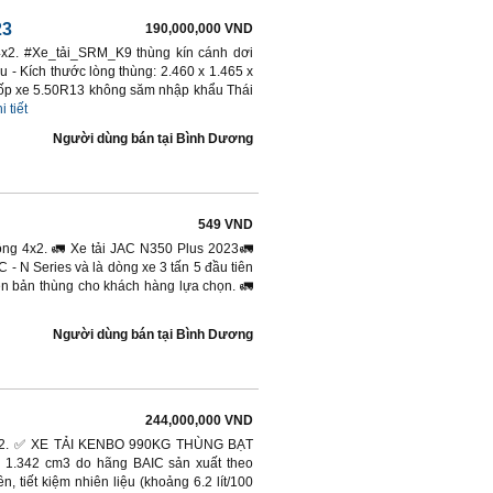
23
190,000,000 VND
 4x2. #Xe_tải_SRM_K9 thùng kín cánh dơi
 - Kích thước lòng thùng: 2.460 x 1.465 x
Lốp xe 5.50R13 không săm nhập khẩu Thái
i tiết
Người dùng bán
tại
Bình Dương
549 VND
động 4x2. 🚛 Xe tải JAC N350 Plus 2023🚛
 - N Series và là dòng xe 3 tấn 5 đầu tiên
ên bản thùng cho khách hàng lựa chọn. 🚛
Người dùng bán
tại
Bình Dương
244,000,000 VND
g 4x2. ✅ XE TẢI KENBO 990KG THÙNG BẠT
 1.342 cm3 do hãng BAIC sản xuất theo
iết kiệm nhiên liệu (khoảng 6.2 lít/100