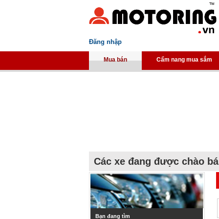
Đăng nhập
Mua bán
Cẩm nang mua sắm
Các xe đang được chào b
Bạn đang tìm