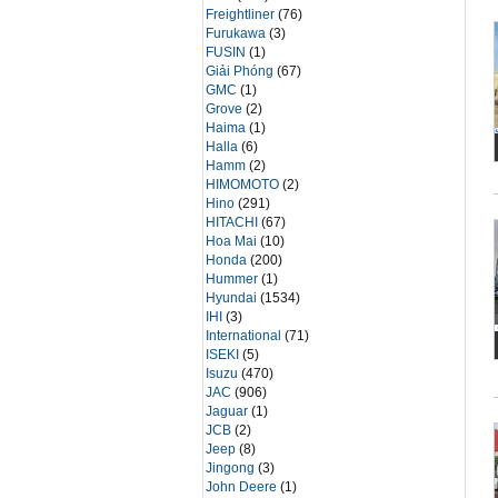
Freightliner
(76)
Furukawa
(3)
FUSIN
(1)
Giải Phóng
(67)
GMC
(1)
Grove
(2)
Haima
(1)
Halla
(6)
Hamm
(2)
HIMOMOTO
(2)
Hino
(291)
HITACHI
(67)
Hoa Mai
(10)
Honda
(200)
Hummer
(1)
Hyundai
(1534)
IHI
(3)
International
(71)
ISEKI
(5)
Isuzu
(470)
JAC
(906)
Jaguar
(1)
JCB
(2)
Jeep
(8)
Jingong
(3)
John Deere
(1)