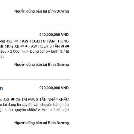
Người dùng bán
tại
Bình Dương
640,000,000 VND
 4x2. 📢 𝗙𝗔𝗪 𝗧𝗜𝗚𝗘𝗥 𝟴 𝗧𝗔̂́𝗡 THÙNG
𝐊𝐇𝐈 𝐌𝐔𝐀 𝐗𝐄 📢 📢 FAW TIGER 8 TẤN 🚛 🚛
100 x 2.000 m 👉 Dung tích xy lanh: 3.7 lít
iết
Người dùng bán
tại
Bình Dương
ấn
979,000,000 VND
 động 4x2. 🚚 XE TẢI FAW 8 TẤN NHẬP KHẨU
tải đáng tin cậy để vận chuyển hàng hóa
p khẩu nguyên chiếc! ✔ Với thiết kế hiện
Người dùng bán
tại
Bình Dương