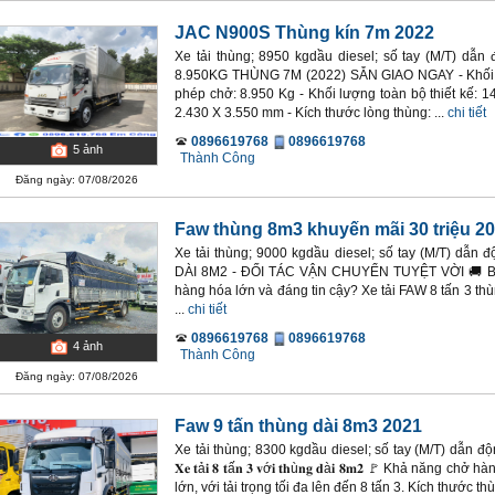
JAC N900S Thùng kín 7m 2022
Xe tải thùng; 8950 kgdầu diesel; số tay (M/T) d
8.950KG THÙNG 7M (2022) SẴN GIAO NGAY - Khối lư
phép chở: 8.950 Kg - Khối lượng toàn bộ thiết kế: 1
2.430 X 3.550 mm - Kích thước lòng thùng: ...
chi tiết
0896619768
0896619768
5
ảnh
Thành Công
Đăng ngày: 07/08/2026
Faw thùng 8m3 khuyến mãi 30 triệu 2
Xe tải thùng; 9000 kgdầu diesel; số tay (M/T) dẫ
DÀI 8M2 - ĐỐI TÁC VẬN CHUYỂN TUYỆT VỜI 🚚 Bạn
hàng hóa lớn và đáng tin cậy? Xe tải FAW 8 tấn 3 thù
...
chi tiết
0896619768
0896619768
4
ảnh
Thành Công
Đăng ngày: 07/08/2026
Faw 9 tấn thùng dài 8m3 2021
Xe tải thùng; 8300 kgdầu diesel; số tay (M/T) dẫn 
𝐗𝐞 𝐭ả𝐢 𝟖 𝐭ấ𝐧 𝟑 𝐯ớ𝐢 𝐭𝐡ù𝐧𝐠 𝐝à𝐢 𝟖𝐦𝟐 🚩 Khả nă
lớn, với tải trọng tối đa lên đến 8 tấn 3. Kích thước t