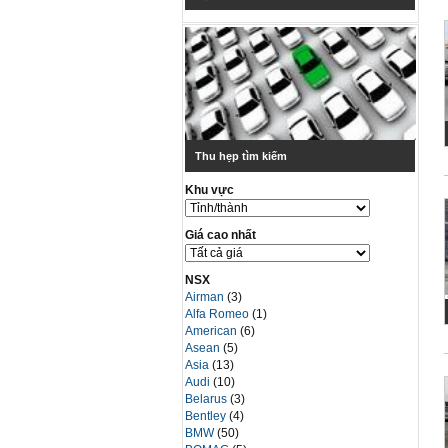
Thu hẹp tìm kiếm
Khu vực
Giá cao nhất
NSX
Airman
(3)
Alfa Romeo
(1)
American
(6)
Asean
(5)
Asia
(13)
Audi
(10)
Belarus
(3)
Bentley
(4)
BMW
(50)