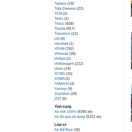
Tadano
(19)
Tata-Daewoo
(22)
TCM
(2)
Terex
(1)
Thaco
(638)
Toyota
(957)
Transinco
(13)
UD
(6)
Vauxhall
(1)
VEAM
(792)
Vinaxuki
(38)
Vinfast
(2)
Volkswagen
(222)
Volvo
(19)
XCMG
(10)
XGMA
(2)
YAMAHA
(3)
Yanmar
(9)
Zoomlion
(28)
ZOT
(6)
Tình trạng
Xe mới 100%
(8385 xe)
Xe đã qua sử dụng
(5201 xe)
Loại xe
Xe thể thao
(30)