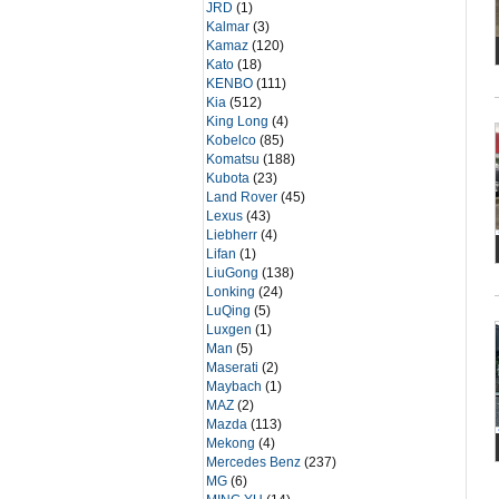
JRD
(1)
Kalmar
(3)
Kamaz
(120)
Kato
(18)
KENBO
(111)
Kia
(512)
King Long
(4)
Kobelco
(85)
Komatsu
(188)
Kubota
(23)
Land Rover
(45)
Lexus
(43)
Liebherr
(4)
Lifan
(1)
LiuGong
(138)
Lonking
(24)
LuQing
(5)
Luxgen
(1)
Man
(5)
Maserati
(2)
Maybach
(1)
MAZ
(2)
Mazda
(113)
Mekong
(4)
Mercedes Benz
(237)
MG
(6)