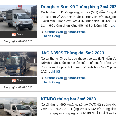
Dongben Srm K9 Thùng lửng 2m4 20
Xe tải thùng; 1150 kgxăng; số tay (M/T) dẫn động
920kg mới về 2023 💸 Nhận xe ngay chỉ với #50_triệu
1.480 mm - Động cơ: SWB11M, dung tích 1051cc - 
Lan - Hệ thống phun xăng điện tử tiết kiệm nhiên ...
ch
0896619768
0896619768
5
ảnh
Thành Công
Đăng ngày: 07/08/2026
JAC N350S Thùng dài 5m2 2023
Xe tải thùng; 3490 kgdầu diesel; số tay (M/T) dẫn 
Đây là phân khúc xe 3.5 tấn thùng dài thuộc dòng JAC
được trang bị phanh khí nén (Phanh hơi). Với 2 phi
JAC ...
chi tiết
0896619768
0896619768
3
ảnh
Thành Công
Đăng ngày: 07/08/2026
KENBO thùng bạt 2m6 2023
Xe tải thùng; 990 kgxăng; số tay (M/T) dẫn độn
2M6 ĐỜI 2023 ✅ – Động cơ BJ413A với dung tích
nhượng quyền công nghệ SUZUKI NHẬT BẢN rất bền, t