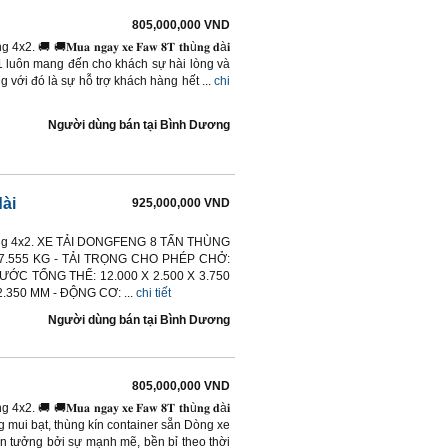
805,000,000 VND
🚚𝐌𝐮𝐚 𝐧𝐠𝐚𝐲 𝐱𝐞 𝐅𝐚𝐰 𝟖𝐓 𝐭𝐡ù𝐧𝐠 𝐝à𝐢
aw Số 1 luôn mang đến cho khách sự hài lòng và
 với đó là sự hỗ trợ khách hàng hết ...
chi
Người dùng bán
tại
Bình Dương
ài
925,000,000 VND
n động 4x2. XE TẢI DONGFENG 8 TẤN THÙNG
7.555 KG - TẢI TRỌNG CHO PHÉP CHỞ:
HƯỚC TỔNG THỂ: 12.000 X 2.500 X 3.750
.350 MM - ĐỘNG CƠ: ...
chi tiết
Người dùng bán
tại
Bình Dương
805,000,000 VND
🚚𝐌𝐮𝐚 𝐧𝐠𝐚𝐲 𝐱𝐞 𝐅𝐚𝐰 𝟖𝐓 𝐭𝐡ù𝐧𝐠 𝐝à𝐢
, thùng mui bạt, thùng kín container sẵn Dòng xe
n tưởng bởi sự mạnh mẽ, bền bỉ theo thời