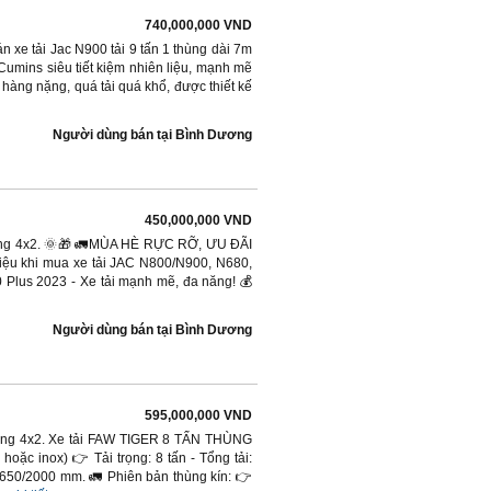
740,000,000 VND
án xe tải Jac N900 tải 9 tấn 1 thùng dài 7m
umins siêu tiết kiệm nhiên liệu, mạnh mẽ
hàng nặng, quá tải quá khổ, được thiết kế
Người dùng bán
tại
Bình Dương
450,000,000 VND
 động 4x2. 🌞🎁 🚛MÙA HÈ RỰC RỠ, ƯU ĐÃI
riệu khi mua xe tải JAC N800/N900, N680,
Plus 2023 - Xe tải mạnh mẽ, đa năng! 💰
Người dùng bán
tại
Bình Dương
595,000,000 VND
 động 4x2. Xe tải FAW TIGER 8 TẤN THÙNG
ặc inox) 👉 Tải trọng: 8 tấn - Tổng tải:
0x650/2000 mm. 🚛 Phiên bản thùng kín: 👉