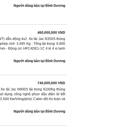
Người dùng bán
tại
Bình Dương
460,000,000 VND
(M/T) dẫn động 4x2. Xe tải Jac N350S thùng
o phép chở: 3.495 Kg - Tổng tải trọng: 6.800
 mm - Động cơ: HFC4DE1-1C 4 kì 4 xi lanh
Người dùng bán
tại
Bình Dương
740,000,000 VND
- Xe tải Jac N900S tải trọng 9100Kg thùng
 dụng công nghệ phun dầu điện tử tiết
 /2.600 Kw/Vòng/phút, Cabin đôi An toàn và
Người dùng bán
tại
Bình Dương