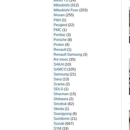
MING YU
(14)
Mitsubishi
(312)
Mitsubishi Fuso
(203)
Nissan
(255)
P&H
(1)
Peugeot
(22)
PMC
(1)
Pontiac
(3)
Porsche
(8)
Proton
(4)
Renault
(1)
Renault Samsung
(3)
Rơ mooc
(35)
SAKAI
(10)
SAMCO
(105)
Samsung
(21)
Sany
(13)
Scania
(2)
SDLG
(1)
Shacman
(15)
Shibaura
(2)
Sinotruk
(82)
Skoda
(1)
Ssangyong
(6)
Sumitomo
(21)
Suzuki
(667)
SYM
(19)