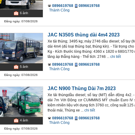
0896619768
0896619768
Thành Công
6
ảnh
Đăng ngày: 07/08/2026
JAC N350S thùng dài 4m4 2023
Xe tải thùng; 3495 kg; máy 2746 dầu diesel; số tay 
dài 4m4 (đủ loại thùng bạt, thùng kín). - Tải trọng ch
Kg - Kích thước lòng thùng: 4360 x 1820 x 680/1770
tăng áp thẳng hàng - Thể tích: 2746 ...
chi tiết
0896619768
0896619768
5
ảnh
Thành Công
Đăng ngày: 07/08/2026
JAC N900 Thùng Dài 7m 2023
Xe tải thùngdầu diesel; số tay (M/T) dẫn động 4x2. 
dài 7m Với Động cơ CUMMINS MỸ chuẩn Euro IV sử
kiệm nhiên liệu với dung tích 3760 cc, công suất 125
thoải mái, Thùng xe ...
chi tiết
0896619768
0896619768
4
ảnh
Thành Công
Đăng ngày: 07/08/2026