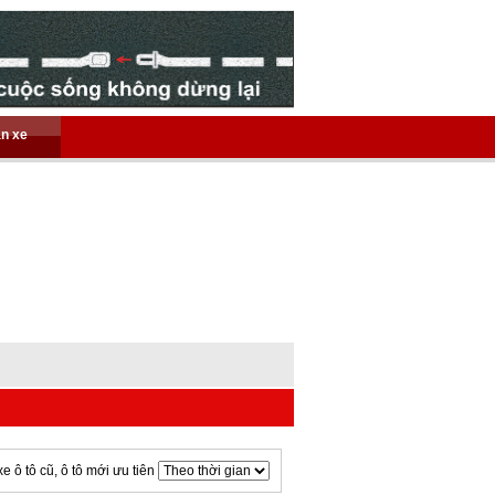
án xe
xe ô tô cũ, ô tô mới ưu tiên