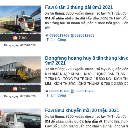
Faw 8 tấn 3 thùng dài 8m3 2021
Xe tải thùng; 8300 kgdầu diesel; số tay (M/T) dẫn động 4x2. 🚚 
𝟖𝐌 để 𝐧𝐡ậ𝐧 𝐧𝐡𝐢ề𝐮 ư𝐮 đã𝐢 𝐡ấ𝐩 𝐝ẫ𝐧 Dòng xe F
tin tưởng bởi sự mạnh mẽ, bền bỉ theo thời gian. Cộng
tiết
0896619768
0896619768
5
ảnh
Thành Công
Đăng ngày: 07/08/2026
Dongfeng hoàng huy 8 tấn thùng kín d
9m7 2021
Xe tải thùng; 7750 kgdầu diesel; số tay (M/T) dẫ
KÍN 9M7 NHẬP KHẨU - KHỐI LƯỢNG BẢN THÂN: 
7.750 KG - TỔNG TẢI TRỌNG: 15.500 KG - KÍCH T
MM - KÍCH THƯỚC LÒNG THÙNG: 9.700 X 2.350 X 2
3
ảnh
0896619768
0896619768
Thành Công
Đăng ngày: 07/08/2026
Faw 8m3 khuyến mãi 20 triệu 2021
Xe tải thùng; 8300 kgdầu diesel; số tay (M/T) dẫn động 4x2. 🚚 
𝟖𝐌 để 𝐧𝐡ậ𝐧 𝐧𝐡𝐢ề𝐮 ư𝐮 đã𝐢 𝐡ấ𝐩 𝐝ẫ𝐧 🚛 Thùng kín
Faw Số 1 luôn mang đến cho khách sự hài lòng và ti