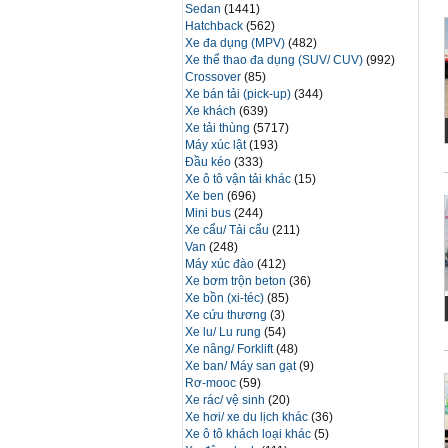
Sedan
(1441)
Hatchback
(562)
Xe đa dụng (MPV)
(482)
Xe thể thao đa dụng (SUV/ CUV)
(992)
Crossover
(85)
Xe bán tải (pick-up)
(344)
Xe khách
(639)
Xe tải thùng
(5717)
Máy xúc lật
(193)
Đầu kéo
(333)
Xe ô tô vận tải khác
(15)
Xe ben
(696)
Mini bus
(244)
Xe cẩu/ Tải cẩu
(211)
Van
(248)
Máy xúc đào
(412)
Xe bơm trộn beton
(36)
Xe bồn (xi-téc)
(85)
Xe cứu thương
(3)
Xe lu/ Lu rung
(54)
Xe nâng/ Forklift
(48)
Xe ban/ Máy san gạt
(9)
Rơ-mooc
(59)
Xe rác/ vệ sinh
(20)
Xe hơi/ xe du lịch khác
(36)
Xe ô tô khách loại khác
(5)