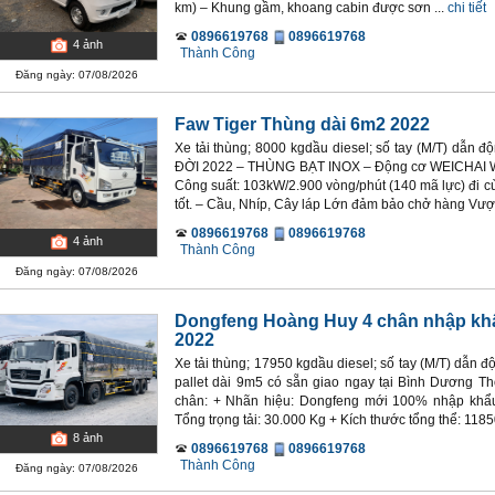
km) – Khung gầm, khoang cabin được sơn ...
chi tiết
0896619768
0896619768
4
ảnh
Thành Công
Đăng ngày: 07/08/2026
Faw Tiger Thùng dài 6m2 2022
Xe tải thùng; 8000 kgdầu diesel; số tay (M/T) dẫn
ĐỜI 2022 – THÙNG BẠT INOX – Động cơ WEICHAI W
Công suất: 103kW/2.900 vòng/phút (140 mã lực) đi cù
tốt. – Cầu, Nhíp, Cây láp Lớn đảm bảo chở hàng Vượt 
0896619768
0896619768
4
ảnh
Thành Công
Đăng ngày: 07/08/2026
Dongfeng Hoàng Huy 4 chân nhập kh
2022
Xe tải thùng; 17950 kgdầu diesel; số tay (M/T) dẫn 
pallet dài 9m5 có sẵn giao ngay tại Bình Dương Th
chân: + Nhãn hiệu: Dongfeng mới 100% nhập khẩu
Tổng trọng tải: 30.000 Kg + Kích thước tổng thể: 11850
8
ảnh
0896619768
0896619768
Thành Công
Đăng ngày: 07/08/2026