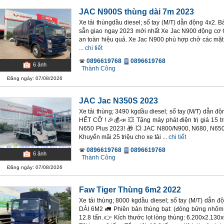
JAC N900S thùng dài 7m 2023
Xe tải thùngdầu diesel; số tay (M/T) dẫn động 4x2. B
sẵn giao ngay 2023 mới nhất Xe Jac N900 động cơ C
an toàn hiệu quả. Xe Jac N900 phù hợp chở các mặt 
...
chi tiết
0896619768
0896619768
6
ảnh
Thành Công
Đăng ngày: 07/08/2026
JAC Jac N350S 2023
Xe tải thùng; 3490 kgdầu diesel; số tay (M/T) dẫn
HẾT CỠ ! 🎉💰📣 💥 Tặng máy phát điện trị giá 15 t
N650 Plus 2023! 🎁 💥 JAC N800/N900, N680, N650 
Khuyến mãi 25 triệu cho xe tải ...
chi tiết
0896619768
0896619768
6
ảnh
Thành Công
Đăng ngày: 07/08/2026
Faw Tiger Thùng 6m2 2022
Xe tải thùng; 8000 kgdầu diesel; số tay (M/T) dẫn
DÀI 6M2 🚛 Phiên bản thùng bạt: (đóng bửng nhôm ho
12.8 tấn. 👉 Kích thước lọt lòng thùng: 6.200x2.13