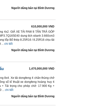
Người dùng bán
tại
Bình Dương
610,000,000 VND
 động 4x2. GIÁ XE TẢI FAW 8 TẤN TRẢ GÓP
P3.7Q165E40 dung tích xilanh 3.660cm3
ng lốp Bố thép 8.25R16 / 8.25R16 chịu tải
...
chi tiết
Người dùng bán
tại
Bình Dương
ẩu
1,470,000,000 VND
động 8x4. Xe tải dongfeng 4 chân thùng chở
ông số kĩ thuật xe dongfeng hoàng huy 4
 + Tải trọng cho phép chở: 17.900 Kg +
 ...
chi tiết
Người dùng bán
tại
Bình Dương