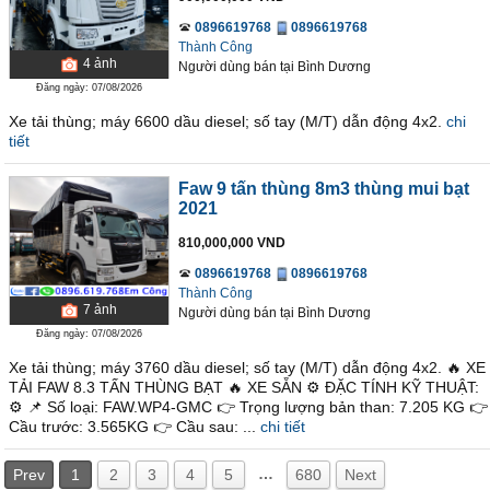
0896619768
0896619768
Thành Công
4
ảnh
Người dùng bán
tại
Bình Dương
Đăng ngày: 07/08/2026
Xe tải thùng; máy 6600 dầu diesel; số tay (M/T) dẫn động 4x2.
chi
tiết
Faw 9 tấn thùng 8m3 thùng mui bạt
2021
810,000,000 VND
0896619768
0896619768
Thành Công
7
ảnh
Người dùng bán
tại
Bình Dương
Đăng ngày: 07/08/2026
Xe tải thùng; máy 3760 dầu diesel; số tay (M/T) dẫn động 4x2. 🔥 XE
TẢI FAW 8.3 TẤN THÙNG BẠT 🔥 XE SẴN ⚙ ĐẶC TÍNH KỸ THUẬT:
⚙ 📌 Số loại: FAW.WP4-GMC 👉 Trọng lượng bản than: 7.205 KG 👉
Cầu trước: 3.565KG 👉 Cầu sau: ...
chi tiết
…
Prev
1
2
3
4
5
680
Next