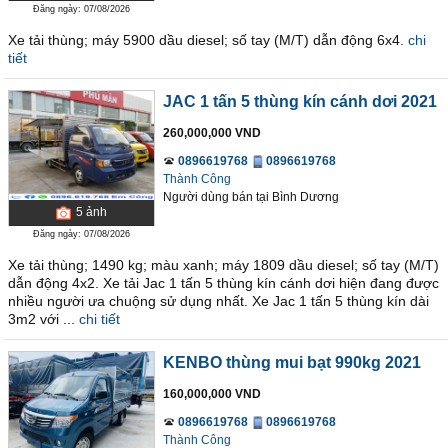
Đăng ngày: 07/08/2026
Xe tải thùng; máy 5900 dầu diesel; số tay (M/T) dẫn động 6x4.
chi
tiết
JAC 1 tấn 5 thùng kín cánh dơi 2021
260,000,000 VND
0896619768
0896619768
Thành Công
Người dùng bán
tại
Bình Dương
5
ảnh
Đăng ngày: 07/08/2026
Xe tải thùng; 1490 kg; màu xanh; máy 1809 dầu diesel; số tay (M/T)
dẫn động 4x2. Xe tải Jac 1 tấn 5 thùng kín cánh dơi hiện đang được
nhiều người ưa chuộng sử dụng nhất. Xe Jac 1 tấn 5 thùng kín dài
3m2 với ...
chi tiết
KENBO thùng mui bạt 990kg 2021
160,000,000 VND
0896619768
0896619768
Thành Công