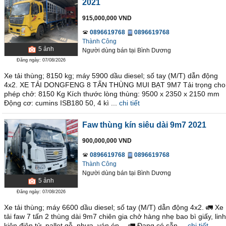
2021
915,000,000 VND
0896619768
0896619768
Thành Công
5
ảnh
Người dùng bán
tại
Bình Dương
Đăng ngày: 07/08/2026
Xe tải thùng; 8150 kg; máy 5900 dầu diesel; số tay (M/T) dẫn động
4x2. XE TẢI DONGFENG 8 TẤN THÙNG MUI BẠT 9M7 Tải trọng cho
phép chở: 8150 Kg Kích thước lòng thùng: 9500 x 2350 x 2150 mm
Động cơ: cumins ISB180 50, 4 kì ...
chi tiết
Faw thùng kín siêu dài 9m7 2021
900,000,000 VND
0896619768
0896619768
Thành Công
Người dùng bán
tại
Bình Dương
5
ảnh
Đăng ngày: 07/08/2026
Xe tải thùng; máy 6600 dầu diesel; số tay (M/T) dẫn động 4x2. 🚛 Xe
tải faw 7 tấn 2 thùng dài 9m7 chiên gia chở hàng nhẹ bao bì giấy, linh
kiện điện tử, pallet gỗ, nhựa, ván ép… 🚛 Đang có sẵn ...
chi tiết