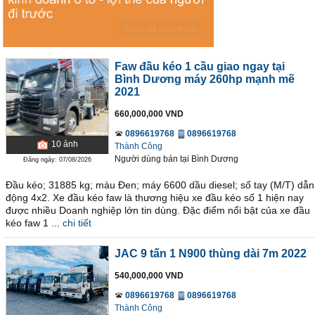
Faw đầu kéo 1 cầu giao ngay tại
Bình Dương máy 260hp mạnh mẽ
2021
660,000,000 VND
0896619768
0896619768
10
ảnh
Thành Công
Người dùng bán
tại
Bình Dương
Đăng ngày: 07/08/2026
Đầu kéo; 31885 kg; màu Đen; máy 6600 dầu diesel; số tay (M/T) dẫn
động 4x2. Xe đầu kéo faw là thương hiệu xe đầu kéo số 1 hiện nay
được nhiều Doanh nghiệp lớn tin dùng. Đặc điểm nổi bật của xe đầu
kéo faw 1 ...
chi tiết
JAC 9 tấn 1 N900 thùng dài 7m 2022
540,000,000 VND
0896619768
0896619768
Thành Công