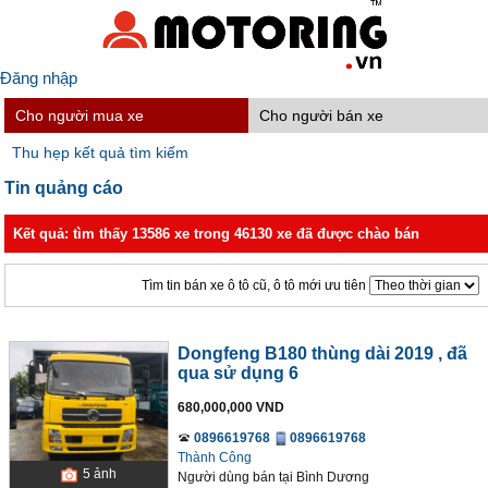
Đăng nhập
Cho người mua xe
Cho người bán xe
Thu hẹp kết quả tìm kiếm
Tin quảng cáo
Kết quả: tìm thấy 13586 xe trong 46130 xe đã được chào bán
Tìm tin bán xe ô tô cũ, ô tô mới ưu tiên
Dongfeng B180 thùng dài 2019
, đã
qua sử dụng 6
680,000,000 VND
0896619768
0896619768
Thành Công
5
ảnh
Người dùng bán
tại
Bình Dương