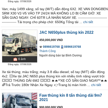
Đăng ngày: 07/08/2026
Van; máy 1499 xăng; số tay (M/T) dẫn động 6X2. XE VAN DONGBEN
SRM X30 V2-V5 VÀO TP 24/24 MÀ KHÔNG LO BỊ CẤM GIỜ: XE
SẴN GIAO NGAY- CHỈ 60TR LÀ NHẬN NGAY XE. ------------------------
------------ Tải trọng cho phép chở: 650Kg Tổng tải ...
chi tiết
JAC N650plus thùng kín 2022
450,000,000 VND
0896619768
0896619768
Thành Công
Người dùng bán
tại
Bình Dương
6
ảnh
Đăng ngày: 07/08/2026
Xe tải thùng; màu trắng; máy 3.8 dầu diesel; số tay (M/T) dẫn động
4x2. 💥Xe tải JAC N650 plus thùng kín với nhiều tính năng vượt trội
💥💥💥 THÙNG DÀI 6M2 💥💥💥 🔥🔥**XE CÓ SẴN GIAO NGAY**🔥🔥
🌈Trả Trước 180tr Nhận Xe Ngay. 👉Trang bị màn hình ...
chi tiết
Faw thùng kín 8 tấn thùng dài 9m7
2021
900,000,000 VND