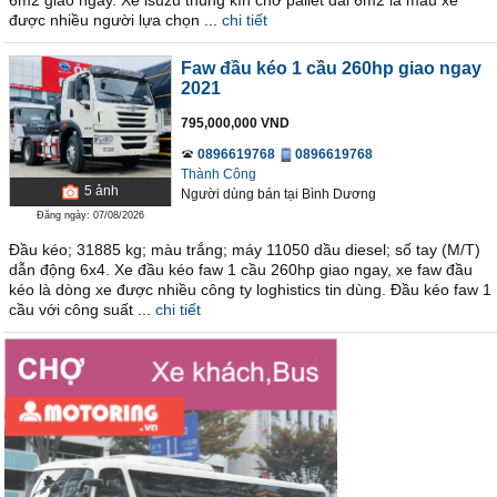
6m2 giao ngay. Xe isuzu thùng kín chở pallet dài 6m2 là mẫu xe
được nhiều người lựa chọn ...
chi tiết
Faw đầu kéo 1 cầu 260hp giao ngay
2021
795,000,000 VND
0896619768
0896619768
Thành Công
5
ảnh
Người dùng bán
tại
Bình Dương
Đăng ngày: 07/08/2026
Đầu kéo; 31885 kg; màu trắng; máy 11050 dầu diesel; số tay (M/T)
dẫn động 6x4. Xe đầu kéo faw 1 cầu 260hp giao ngay, xe faw đầu
kéo là dòng xe được nhiều công ty loghistics tin dùng. Đầu kéo faw 1
cầu với công suất ...
chi tiết