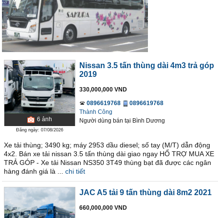
Nissan 3.5 tấn thùng dài 4m3 trả góp
2019
330,000,000 VND
0896619768
0896619768
Thành Công
6
ảnh
Người dùng bán
tại
Bình Dương
Đăng ngày: 07/08/2026
Xe tải thùng; 3490 kg; máy 2953 dầu diesel; số tay (M/T) dẫn động
4x2. Bán xe tải nissan 3.5 tấn thùng dài giao ngay HỔ TRỢ MUA XE
TRẢ GÓP - Xe tải Nissan NS350 3T49 thùng bạt đã được các ngân
hàng đánh giá là ...
chi tiết
JAC A5 tải 9 tấn thùng dài 8m2 2021
660,000,000 VND