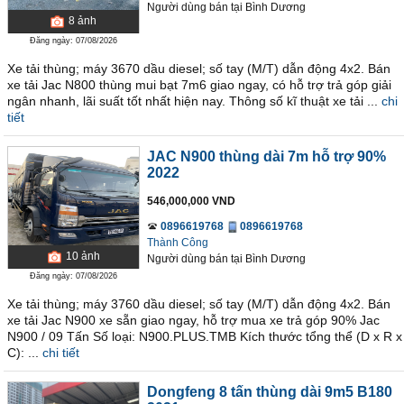
Người dùng bán
tại
Bình Dương
8
ảnh
Đăng ngày: 07/08/2026
Xe tải thùng; máy 3670 dầu diesel; số tay (M/T) dẫn động 4x2. Bán
xe tải Jac N800 thùng mui bạt 7m6 giao ngay, có hỗ trợ trả góp giải
ngân nhanh, lãi suất tốt nhất hiện nay. Thông số kĩ thuật xe tải ...
chi
tiết
JAC N900 thùng dài 7m hỗ trợ 90%
2022
546,000,000 VND
0896619768
0896619768
Thành Công
10
ảnh
Người dùng bán
tại
Bình Dương
Đăng ngày: 07/08/2026
Xe tải thùng; máy 3760 dầu diesel; số tay (M/T) dẫn động 4x2. Bán
xe tải Jac N900 xe sẵn giao ngay, hỗ trợ mua xe trả góp 90% Jac
N900 / 09 Tấn Số loại: N900.PLUS.TMB Kích thước tổng thể (D x R x
C): ...
chi tiết
Dongfeng 8 tấn thùng dài 9m5 B180