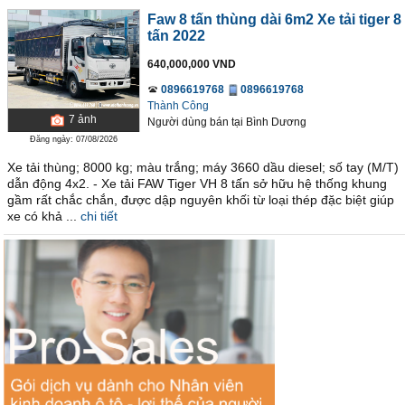
Faw 8 tấn thùng dài 6m2 Xe tải tiger 8
tấn 2022
640,000,000 VND
0896619768
0896619768
Thành Công
7
ảnh
Người dùng bán
tại
Bình Dương
Đăng ngày: 07/08/2026
Xe tải thùng; 8000 kg; màu trắng; máy 3660 dầu diesel; số tay (M/T)
dẫn động 4x2. - Xe tải FAW Tiger VH 8 tấn sở hữu hệ thống khung
gầm rất chắc chắn, được dập nguyên khối từ loại thép đặc biệt giúp
xe có khả ...
chi tiết