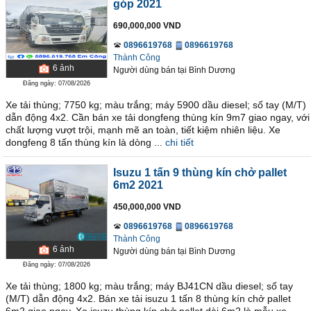
góp 2021
690,000,000 VND
0896619768
0896619768
Thành Công
6
ảnh
Người dùng bán
tại
Bình Dương
Đăng ngày: 07/08/2026
Xe tải thùng; 7750 kg; màu trắng; máy 5900 dầu diesel; số tay (M/T)
dẫn động 4x2. Cần bán xe tải dongfeng thùng kín 9m7 giao ngay, với
chất lượng vượt trội, mạnh mẽ an toàn, tiết kiệm nhiên liệu. Xe
dongfeng 8 tấn thùng kín là dòng ...
chi tiết
Isuzu 1 tấn 9 thùng kín chở pallet
6m2 2021
450,000,000 VND
0896619768
0896619768
Thành Công
6
ảnh
Người dùng bán
tại
Bình Dương
Đăng ngày: 07/08/2026
Xe tải thùng; 1800 kg; màu trắng; máy BJ41CN dầu diesel; số tay
(M/T) dẫn động 4x2. Bán xe tải isuzu 1 tấn 8 thùng kín chở pallet