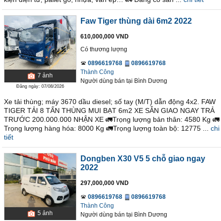
Faw Tiger thùng dài 6m2 2022
610,000,000 VND
Có thương lượng
0896619768
0896619768
Thành Công
7
ảnh
Người dùng bán
tại
Bình Dương
Đăng ngày: 07/08/2026
Xe tải thùng; máy 3670 dầu diesel; số tay (M/T) dẫn động 4x2. FAW
TIGER TẢI 8 TẤN THÙNG MUI BẠT 6m2 XE SẴN GIAO NGAY TRẢ
TRƯỚC 200.000.000 NHẬN XE 🚛Trọng lượng bản thân: 4580 Kg 🚛
Trọng lượng hàng hóa: 8000 Kg 🚛Trọng lượng toàn bộ: 12775 ...
chi
tiết
Dongben X30 V5 5 chỗ giao ngay
2022
297,000,000 VND
0896619768
0896619768
Thành Công
5
ảnh
Người dùng bán
tại
Bình Dương