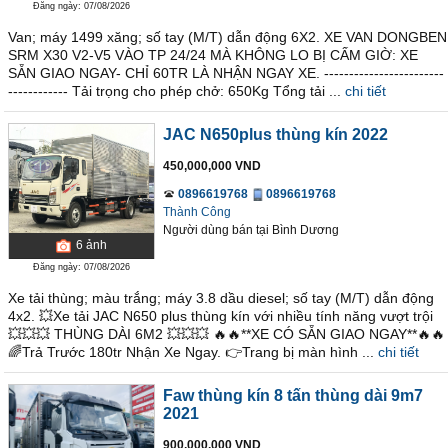
Đăng ngày: 07/08/2026
Van; máy 1499 xăng; số tay (M/T) dẫn động 6X2. XE VAN DONGBEN
SRM X30 V2-V5 VÀO TP 24/24 MÀ KHÔNG LO BỊ CẤM GIỜ: XE
SẴN GIAO NGAY- CHỈ 60TR LÀ NHẬN NGAY XE. ------------------------
------------ Tải trọng cho phép chở: 650Kg Tổng tải ...
chi tiết
JAC N650plus thùng kín 2022
450,000,000 VND
0896619768
0896619768
Thành Công
Người dùng bán
tại
Bình Dương
6
ảnh
Đăng ngày: 07/08/2026
Xe tải thùng; màu trắng; máy 3.8 dầu diesel; số tay (M/T) dẫn động
4x2. 💥Xe tải JAC N650 plus thùng kín với nhiều tính năng vượt trội
💥💥💥 THÙNG DÀI 6M2 💥💥💥 🔥🔥**XE CÓ SẴN GIAO NGAY**🔥🔥
🌈Trả Trước 180tr Nhận Xe Ngay. 👉Trang bị màn hình ...
chi tiết
Faw thùng kín 8 tấn thùng dài 9m7
2021
900,000,000 VND