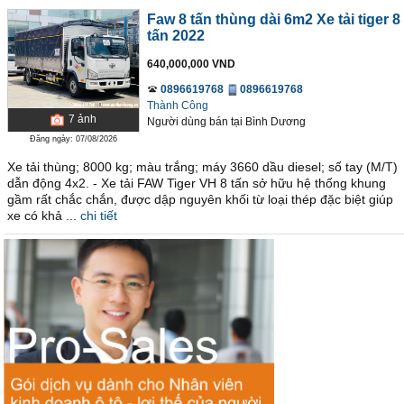
Faw 8 tấn thùng dài 6m2 Xe tải tiger 8
tấn 2022
640,000,000 VND
0896619768
0896619768
Thành Công
7
ảnh
Người dùng bán
tại
Bình Dương
Đăng ngày: 07/08/2026
Xe tải thùng; 8000 kg; màu trắng; máy 3660 dầu diesel; số tay (M/T)
dẫn động 4x2. - Xe tải FAW Tiger VH 8 tấn sở hữu hệ thống khung
gầm rất chắc chắn, được dập nguyên khối từ loại thép đặc biệt giúp
xe có khả ...
chi tiết