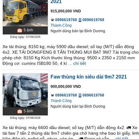
2021
915,000,000 VND
0896619768
0896619768
Thành Công
5
ảnh
Người dùng bán
tại
Bình Dương
Đăng ngày: 07/08/2026
Xe tải thùng; 8150 kg; máy 5900 dầu diesel; số tay (M/T) dẫn động
4x2. XE TẢI DONGFENG 8 TẤN THÙNG MUI BẠT 9M7 Tải trọng cho
phép chở: 8150 Kg Kích thước lòng thùng: 9500 x 2350 x 2150 mm
Động cơ: cumins ISB180 50, 4 kì ...
chi tiết
Faw thùng kín siêu dài 9m7 2021
900,000,000 VND
0896619768
0896619768
Thành Công
Người dùng bán
tại
Bình Dương
5
ảnh
Đăng ngày: 07/08/2026
Xe tải thùng; máy 6600 dầu diesel; số tay (M/T) dẫn động 4x2. 🚛 Xe
tải faw 7 tấn 2 thùng dài 9m7 chiên gia chở hàng nhẹ bao bì giấy, linh
kiện điện tử, pallet gỗ, nhựa, ván ép… 🚛 Đang có sẵn ...
chi tiết