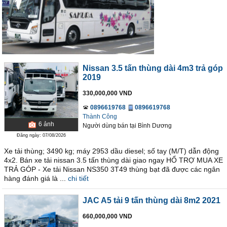
Nissan 3.5 tấn thùng dài 4m3 trả góp
2019
330,000,000 VND
0896619768
0896619768
Thành Công
6
ảnh
Người dùng bán
tại
Bình Dương
Đăng ngày: 07/08/2026
Xe tải thùng; 3490 kg; máy 2953 dầu diesel; số tay (M/T) dẫn động
4x2. Bán xe tải nissan 3.5 tấn thùng dài giao ngay HỔ TRỢ MUA XE
TRẢ GÓP - Xe tải Nissan NS350 3T49 thùng bạt đã được các ngân
hàng đánh giá là ...
chi tiết
JAC A5 tải 9 tấn thùng dài 8m2 2021
660,000,000 VND