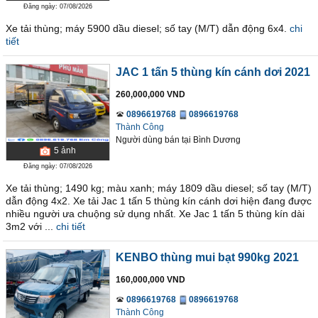
Đăng ngày: 07/08/2026
Xe tải thùng; máy 5900 dầu diesel; số tay (M/T) dẫn động 6x4.
chi
tiết
JAC 1 tấn 5 thùng kín cánh dơi 2021
260,000,000 VND
0896619768
0896619768
Thành Công
Người dùng bán
tại
Bình Dương
5
ảnh
Đăng ngày: 07/08/2026
Xe tải thùng; 1490 kg; màu xanh; máy 1809 dầu diesel; số tay (M/T)
dẫn động 4x2. Xe tải Jac 1 tấn 5 thùng kín cánh dơi hiện đang được
nhiều người ưa chuộng sử dụng nhất. Xe Jac 1 tấn 5 thùng kín dài
3m2 với ...
chi tiết
KENBO thùng mui bạt 990kg 2021
160,000,000 VND
0896619768
0896619768
Thành Công