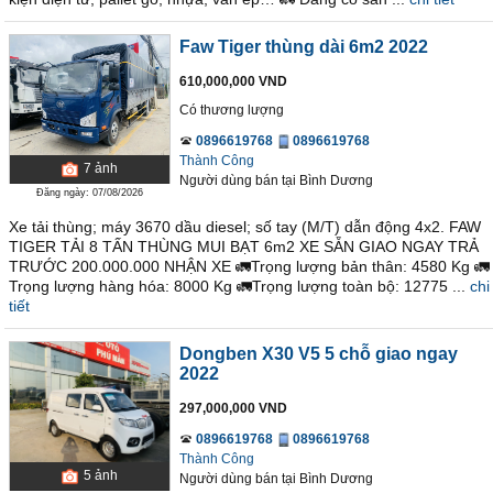
Faw Tiger thùng dài 6m2 2022
610,000,000 VND
Có thương lượng
0896619768
0896619768
Thành Công
7
ảnh
Người dùng bán
tại
Bình Dương
Đăng ngày: 07/08/2026
Xe tải thùng; máy 3670 dầu diesel; số tay (M/T) dẫn động 4x2. FAW
TIGER TẢI 8 TẤN THÙNG MUI BẠT 6m2 XE SẴN GIAO NGAY TRẢ
TRƯỚC 200.000.000 NHẬN XE 🚛Trọng lượng bản thân: 4580 Kg 🚛
Trọng lượng hàng hóa: 8000 Kg 🚛Trọng lượng toàn bộ: 12775 ...
chi
tiết
Dongben X30 V5 5 chỗ giao ngay
2022
297,000,000 VND
0896619768
0896619768
Thành Công
5
ảnh
Người dùng bán
tại
Bình Dương