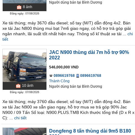
Người dùng bán
tại
Bình Dương
8
ảnh
Đăng ngày: 07/08/2026
Xe tải thùng; máy 3670 dầu diesel; số tay (M/T) dẫn động 4x2. Bán
xe tải Jac N800 thùng mui bạt 7m6 giao ngay, có hỗ trợ trả góp giải
ngân nhanh, lãi suất tốt nhất hiện nay. Thông số kĩ thuật xe tải ...
chi
tiết
JAC N900 thùng dài 7m hỗ trợ 90%
2022
546,000,000 VND
0896619768
0896619768
Thành Công
10
ảnh
Người dùng bán
tại
Bình Dương
Đăng ngày: 07/08/2026
Xe tải thùng; máy 3760 dầu diesel; số tay (M/T) dẫn động 4x2. Bán
xe tải Jac N900 xe sẵn giao ngay, hỗ trợ mua xe trả góp 90% Jac
N900 / 09 Tấn Số loại: N900.PLUS.TMB Kích thước tổng thể (D x R x
C): ...
chi tiết
Dongfeng 8 tấn thùng dài 9m5 B180