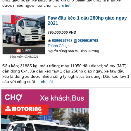
6m2 giao ngay. Xe isuzu thùng kín chở pallet dài 6m2 là mẫu xe
được nhiều người lựa chọn ...
chi tiết
Faw đầu kéo 1 cầu 260hp giao ngay
2021
795,000,000 VND
0896619768
0896619768
Thành Công
5
ảnh
Người dùng bán
tại
Bình Dương
Đăng ngày: 07/08/2026
Đầu kéo; 31885 kg; màu trắng; máy 11050 dầu diesel; số tay (M/T)
dẫn động 6x4. Xe đầu kéo faw 1 cầu 260hp giao ngay, xe faw đầu
kéo là dòng xe được nhiều công ty loghistics tin dùng. Đầu kéo faw 1
cầu với công suất ...
chi tiết