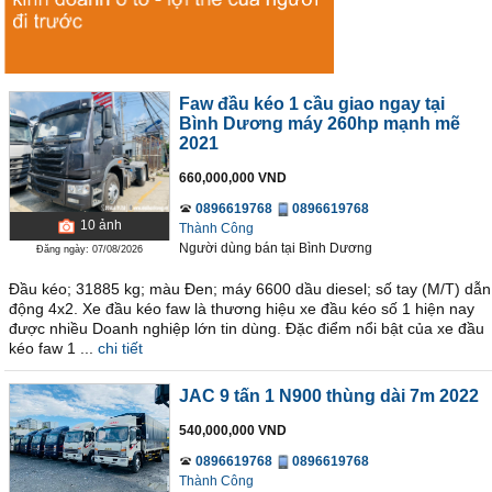
Faw đầu kéo 1 cầu giao ngay tại
Bình Dương máy 260hp mạnh mẽ
2021
660,000,000 VND
0896619768
0896619768
10
ảnh
Thành Công
Người dùng bán
tại
Bình Dương
Đăng ngày: 07/08/2026
Đầu kéo; 31885 kg; màu Đen; máy 6600 dầu diesel; số tay (M/T) dẫn
động 4x2. Xe đầu kéo faw là thương hiệu xe đầu kéo số 1 hiện nay
được nhiều Doanh nghiệp lớn tin dùng. Đặc điểm nổi bật của xe đầu
kéo faw 1 ...
chi tiết
JAC 9 tấn 1 N900 thùng dài 7m 2022
540,000,000 VND
0896619768
0896619768
Thành Công