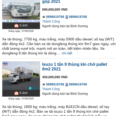
góp 2021
690,000,000 VND
0896619768
0896619768
Thành Công
6
ảnh
Người dùng bán
tại
Bình Dương
Đăng ngày: 07/08/2026
Xe tải thùng; 7750 kg; màu trắng; máy 5900 dầu diesel; số tay (M/T)
dẫn động 4x2. Cần bán xe tải dongfeng thùng kín 9m7 giao ngay, với
chất lượng vượt trội, mạnh mẽ an toàn, tiết kiệm nhiên liệu. Xe
dongfeng 8 tấn thùng kín là dòng ...
chi tiết
Isuzu 1 tấn 9 thùng kín chở pallet
6m2 2021
450,000,000 VND
0896619768
0896619768
Thành Công
6
ảnh
Người dùng bán
tại
Bình Dương
Đăng ngày: 07/08/2026
Xe tải thùng; 1800 kg; màu trắng; máy BJ41CN dầu diesel; số tay
(M/T) dẫn động 4x2. Bán xe tải isuzu 1 tấn 8 thùng kín chở pallet