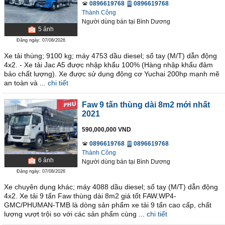
0896619768
0896619768
Thành Công
Người dùng bán
tại
Bình Dương
5
ảnh
Đăng ngày: 07/08/2026
Xe tải thùng; 9100 kg; máy 4753 dầu diesel; số tay (M/T) dẫn động
4x2. - Xe tải Jac A5 được nhập khẩu 100% (Hàng nhập khẩu đảm
bảo chất lượng). Xe được sử dụng động cơ Yuchai 200hp mạnh mẽ
an toàn và ...
chi tiết
Faw 9 tấn thùng dài 8m2 mới nhất
2021
590,000,000 VND
0896619768
0896619768
Thành Công
6
ảnh
Người dùng bán
tại
Bình Dương
Đăng ngày: 07/08/2026
Xe chuyên dụng khác; máy 4088 dầu diesel; số tay (M/T) dẫn động
4x2. Xe tải 9 tấn Faw thùng dài 8m2 giá tốt FAW.WP4-
GMC/PHUMAN-TMB là dòng sản phẩm xe tải 9 tấn cao cấp, chất
lượng vượt trội so với các sản phẩm cùng ...
chi tiết