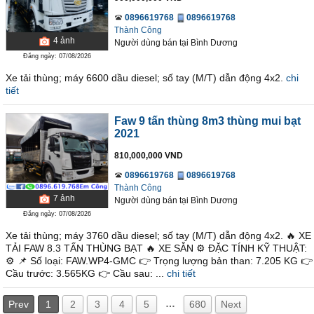
0896619768
0896619768
Thành Công
4
ảnh
Người dùng bán
tại
Bình Dương
Đăng ngày: 07/08/2026
Xe tải thùng; máy 6600 dầu diesel; số tay (M/T) dẫn động 4x2.
chi
tiết
Faw 9 tấn thùng 8m3 thùng mui bạt
2021
810,000,000 VND
0896619768
0896619768
Thành Công
7
ảnh
Người dùng bán
tại
Bình Dương
Đăng ngày: 07/08/2026
Xe tải thùng; máy 3760 dầu diesel; số tay (M/T) dẫn động 4x2. 🔥 XE
TẢI FAW 8.3 TẤN THÙNG BẠT 🔥 XE SẴN ⚙ ĐẶC TÍNH KỸ THUẬT:
⚙ 📌 Số loại: FAW.WP4-GMC 👉 Trọng lượng bản than: 7.205 KG 👉
Cầu trước: 3.565KG 👉 Cầu sau: ...
chi tiết
…
Prev
1
2
3
4
5
680
Next