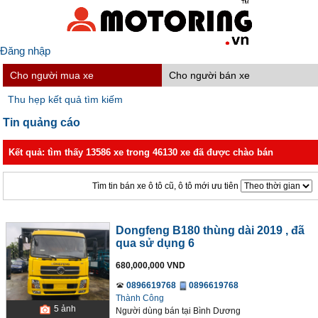
Đăng nhập
Cho người mua xe
Cho người bán xe
Thu hẹp kết quả tìm kiếm
Tin quảng cáo
Kết quả: tìm thấy 13586 xe trong 46130 xe đã được chào bán
Tìm tin bán xe ô tô cũ, ô tô mới ưu tiên
Dongfeng B180 thùng dài 2019
, đã
qua sử dụng 6
680,000,000 VND
0896619768
0896619768
Thành Công
5
ảnh
Người dùng bán
tại
Bình Dương