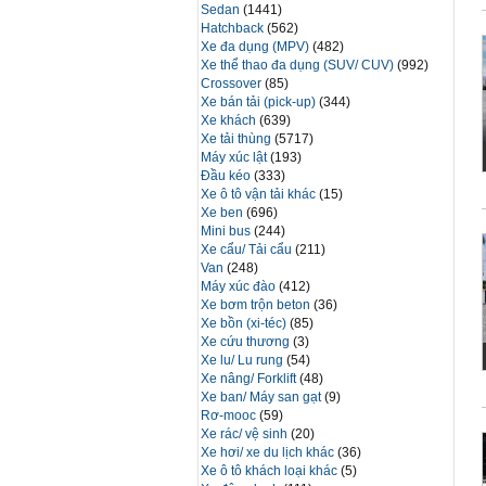
Sedan
(1441)
Hatchback
(562)
Xe đa dụng (MPV)
(482)
Xe thể thao đa dụng (SUV/ CUV)
(992)
Crossover
(85)
Xe bán tải (pick-up)
(344)
Xe khách
(639)
Xe tải thùng
(5717)
Máy xúc lật
(193)
Đầu kéo
(333)
Xe ô tô vận tải khác
(15)
Xe ben
(696)
Mini bus
(244)
Xe cẩu/ Tải cẩu
(211)
Van
(248)
Máy xúc đào
(412)
Xe bơm trộn beton
(36)
Xe bồn (xi-téc)
(85)
Xe cứu thương
(3)
Xe lu/ Lu rung
(54)
Xe nâng/ Forklift
(48)
Xe ban/ Máy san gạt
(9)
Rơ-mooc
(59)
Xe rác/ vệ sinh
(20)
Xe hơi/ xe du lịch khác
(36)
Xe ô tô khách loại khác
(5)