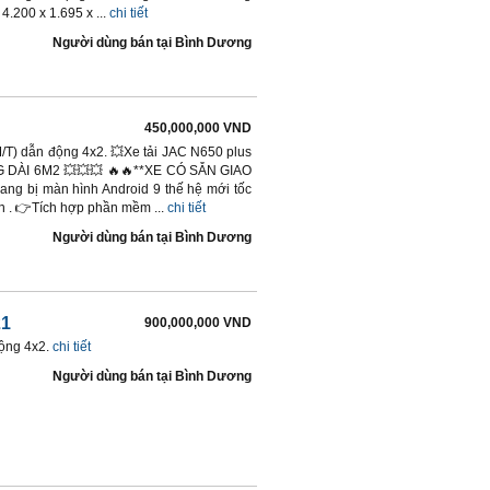
4.200 x 1.695 x ...
chi tiết
Người dùng bán
tại
Bình Dương
450,000,000 VND
(M/T) dẫn động 4x2. 💥Xe tải JAC N650 plus
ÙNG DÀI 6M2 💥💥💥 🔥🔥**XE CÓ SẴN GIAO
ng bị màn hình Android 9 thế hệ mới tốc
 . 👉Tích hợp phần mềm ...
chi tiết
Người dùng bán
tại
Bình Dương
21
900,000,000 VND
động 4x2.
chi tiết
Người dùng bán
tại
Bình Dương