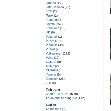
Tadano
(19)
Tata-Daewoo
(22)
TCM
(2)
Terex
(1)
Thaco
(638)
Toyota
(957)
Transinco
(13)
UD
(6)
Vauxhall
(1)
VEAM
(792)
Vinaxuki
(38)
Vinfast
(2)
Volkswagen
(222)
Volvo
(19)
XCMG
(10)
XGMA
(2)
YAMAHA
(3)
Yanmar
(9)
Zoomlion
(28)
ZOT
(6)
Tình trạng
Xe mới 100%
(8385 xe)
Xe đã qua sử dụng
(5201 xe)
Loại xe
Xe thể thao
(30)