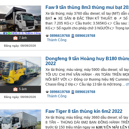
Faw 9 tấn thùng 8m3 thùng mui bạt 20
Xe tải thùng; máy 3760 dầu diesel; số tay (M/T) d
BẠT 🔥 XE SẴN ⚙ ĐẶC TÍNH KỸ THUẬT: ⚙ 📌 Số l
than: 7.205 KG 👉 Cầu trước: 3.565KG 👉 Cầu sau: 
KG 👉 Số người cho phép chở 3 NGƯỜI 👉 Trọng lượn
0896619768
0896619768
7
ảnh
Thành Công
Đăng ngày: 08/08/2026
Dongfeng 9 tấn Hoàng huy B180 thù
2022
Xe tải thùng; màu vàng; máy 5900 dầu diesel; số ta
TỐI ƯU CHI PHÍ VẬN HÀNH - AN TOÀN TRÊN M
NỔI BẬT VỚI: 👉 Động cơ thương hiệu Mỹ Cummins
Chassi lồng 2 lớp 👉 Cầu láp 13 tấn là một trong ...
ch
5
ảnh
0896619768
0896619768
Thành Công
Đăng ngày: 08/08/2026
Faw Tiger 8 tấn thùng kín 6m2 2022
Xe tải thùng; màu trắng; máy 3660 dầu diesel; số t
8 TẤN – THÙNG DÀI 6M2 BẠN ĐỒNG HÀNH TRÊN
trước từ 150 triệu nhận ngay xe 𝐊𝐇𝐔𝐘Ế𝐍 𝐌Ã𝐈 𝐋Ê𝐍 ĐẾ