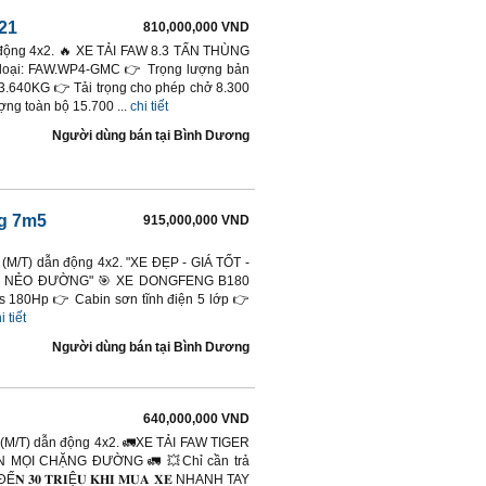
21
810,000,000 VND
ẫn động 4x2. 🔥 XE TẢI FAW 8.3 TẤN THÙNG
oại: FAW.WP4-GMC 👉 Trọng lượng bản
3.640KG 👉 Tải trọng cho phép chở 8.300
g toàn bộ 15.700 ...
chi tiết
Người dùng bán
tại
Bình Dương
ng 7m5
915,000,000 VND
y (M/T) dẫn động 4x2. "XE ĐẸP - GIÁ TỐT -
ỌI NẺO ĐƯỜNG" 🎯 XE DONGFENG B180
 180Hp 👉 Cabin sơn tĩnh điện 5 lớp 👉
i tiết
Người dùng bán
tại
Bình Dương
640,000,000 VND
ay (M/T) dẫn động 4x2. 🚛XE TẢI FAW TIGER
 MỌI CHẶNG ĐƯỜNG 🚛 💥Chỉ cần trả
𝐍 𝟑𝟎 𝐓𝐑𝐈Ệ𝐔 𝐊𝐇𝐈 𝐌𝐔𝐀 𝐗𝐄 NHANH TAY