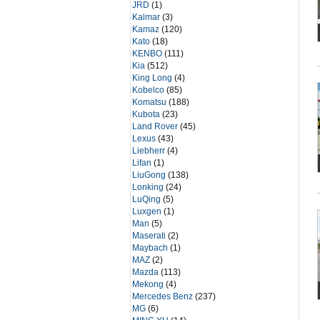
JRD
(1)
Kalmar
(3)
Kamaz
(120)
Kato
(18)
KENBO
(111)
Kia
(512)
King Long
(4)
Kobelco
(85)
Komatsu
(188)
Kubota
(23)
Land Rover
(45)
Lexus
(43)
Liebherr
(4)
Lifan
(1)
LiuGong
(138)
Lonking
(24)
LuQing
(5)
Luxgen
(1)
Man
(5)
Maserati
(2)
Maybach
(1)
MAZ
(2)
Mazda
(113)
Mekong
(4)
Mercedes Benz
(237)
MG
(6)