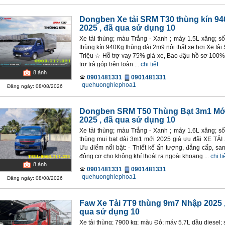
Dongben Xe tải SRM T30 thùng kín 9
2025
, đã qua sử dụng 10
Xe tải thùng; màu Trắng - Xanh ; máy 1.5L xăng; s
thùng kín 940Kg thùng dài 2m9 nội thất xe hơi Xe tả
Triệu ☆ Hỗ trợ vay 75% giá xe, Bao đậu hồ sơ 100% 
trợ trả góp trên toàn ...
chi tiết
8
ảnh
0901481331
0901481331
quehuonghiephoa1
Đăng ngày: 08/08/2026
Dongben SRM T50 Thùng Bạt 3m1 Mớ
2025
, đã qua sử dụng 10
Xe tải thùng; màu Trắng - Xanh ; máy 1.6L xăng; s
thùng mui bạt dài 3m1 mới 2025 giá ưu đãi XE T
Ưu điểm nổi bật: - Thiết kế ấn tượng, đẳng cấp, sa
động cơ cho không khí thoát ra ngoài khoang ...
chi ti
8
ảnh
0901481331
0901481331
quehuonghiephoa1
Đăng ngày: 08/08/2026
Faw Xe Tải 7T9 thùng 9m7 Nhập 2025
qua sử dụng 10
Xe tải thùng; 7900 kg; màu Đỏ; máy 5.7L dầu diesel;