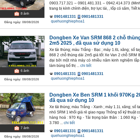
0903.717.321 – 0901.481.331 – 0942.414.373 (Min
trang bị kính chỉnh điện, trợ lực lái, , lốp có săm, Tiết
8
ảnh
0901481331
0901481331
quehuonghiephoa1
Đăng ngày: 08/08/2026
Dongben Xe Van SRM 868 2 chỗ thùng
2m5 2025
, đã qua sử dụng 10
Xe tải thùng; màu Trắng - Bạc ; máy 1.6L xăng; số t
868 2 chỗ thùng dài 2m5 giá tốt Xe Van 2 chỗ SRM 
đại bởi một nhà máy có nhiều năm kinh nghiệm lắp
làm bùng bổ thị ...
chi tiết
6
ảnh
0901481331
0901481331
quehuonghiephoa1
Đăng ngày: 08/08/2026
Dongben Xe Ben SRM 1 khối 970Kg 2
đã qua sử dụng 10
Xe tải thùng; màu Trắng - Xanh ; máy 1.1L xăng; số 
nhỏ SRM 1 khối giá rẻ giao ngay Thông số kỹ thuật c
hàng hoá : 970 Kg - Tải trọng bản thân : 1.060 Kg - 
3.780 ...
chi tiết
7
ảnh
0901481331
0901481331
quehuonghiephoa1
Đăng ngày: 08/08/2026