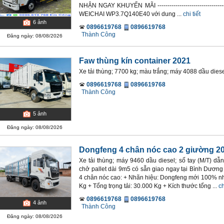
NHẬN NGAY KHUYẾN MÃI ----------------------------------
WEICHAI WP3.7Q140E40 với dung ...
chi tiết
6
ảnh
0896619768
0896619768
Thành Công
Đăng ngày: 08/08/2026
Faw thùng kín container 2021
Xe tải thùng; 7700 kg; màu trắng; máy 4088 dầu diese
0896619768
0896619768
Thành Công
5
ảnh
Đăng ngày: 08/08/2026
Dongfeng 4 chân nóc cao 2 giường 2
Xe tải thùng; máy 9460 dầu diesel; số tay (M/T) dẫ
chở pallet dài 9m5 có sẵn giao ngay tại Bình Dương
4 chân nóc cao: + Nhãn hiệu: Dongfeng mới 100% nh
Kg + Tổng trọng tải: 30.000 Kg + Kích thước tổng ...
ch
0896619768
0896619768
4
ảnh
Thành Công
Đăng ngày: 08/08/2026