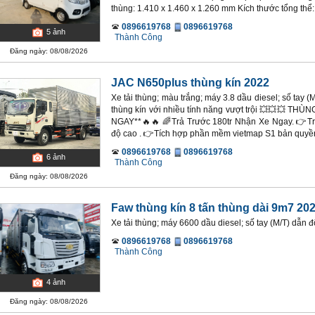
thùng: 1.410 x 1.460 x 1.260 mm Kích thước tổng thể: 
0896619768
0896619768
5
ảnh
Thành Công
Đăng ngày: 08/08/2026
JAC N650plus thùng kín 2022
Xe tải thùng; màu trắng; máy 3.8 dầu diesel; số tay 
thùng kín với nhiều tính năng vượt trội 💥💥💥 TH
NGAY**🔥🔥 🌈Trả Trước 180tr Nhận Xe Ngay. 👉Tra
độ cao . 👉Tích hợp phần mềm vietmap S1 bản quyền
0896619768
0896619768
6
ảnh
Thành Công
Đăng ngày: 08/08/2026
Faw thùng kín 8 tấn thùng dài 9m7 20
Xe tải thùng; máy 6600 dầu diesel; số tay (M/T) dẫn 
0896619768
0896619768
Thành Công
4
ảnh
Đăng ngày: 08/08/2026