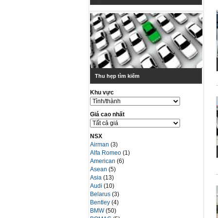
Thu hẹp tìm kiếm
Khu vực
Giá cao nhất
NSX
Airman
(3)
Alfa Romeo
(1)
American
(6)
Asean
(5)
Asia
(13)
Audi
(10)
Belarus
(3)
Bentley
(4)
BMW
(50)