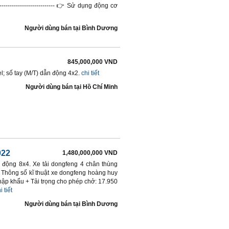
-------------------------- 👉 Sử dụng động cơ
Người dùng bán
tại
Bình Dương
845,000,000 VND
l; số tay (M/T) dẫn động 4x2.
chi tiết
Người dùng bán
tại
Hồ Chí Minh
022
1,480,000,000 VND
n động 8x4. Xe tải dongfeng 4 chân thùng
 Thông số kĩ thuật xe dongfeng hoàng huy
ập khẩu + Tải trọng cho phép chở: 17.950
i tiết
Người dùng bán
tại
Bình Dương