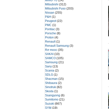
MING YU
(14)
Mitsubishi
(312)
Mitsubishi Fuso
(203)
Nissan
(255)
P&H
(1)
Peugeot
(22)
PMC
(1)
Pontiac
(3)
Porsche
(8)
Proton
(4)
Renault
(1)
Renault Samsung
(3)
Rơ mooc
(35)
SAKAI
(10)
SAMCO
(105)
Samsung
(21)
Sany
(13)
Scania
(2)
SDLG
(1)
Shacman
(15)
Shibaura
(2)
Sinotruk
(82)
Skoda
(1)
Ssangyong
(6)
Sumitomo
(21)
Suzuki
(667)
SYM
(19)