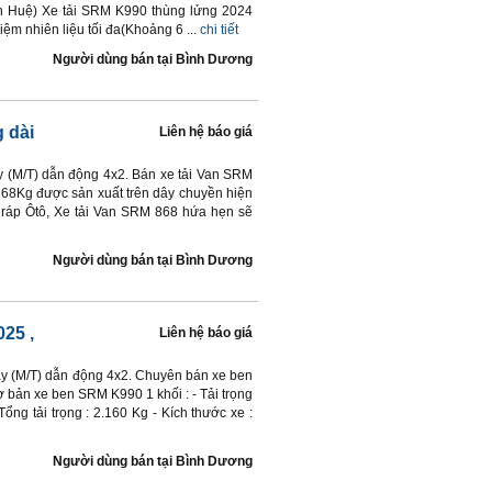
h Huệ) Xe tải SRM K990 thùng lửng 2024
 kiệm nhiên liệu tối đa(Khoảng 6 ...
chi tiết
Người dùng bán
tại
Bình Dương
 dài
Liên hệ báo giá
ay (M/T) dẫn động 4x2. Bán xe tải Van SRM
868Kg được sản xuất trên dây chuyền hiện
 ráp Ôtô, Xe tải Van SRM 868 hứa hẹn sẽ
Người dùng bán
tại
Bình Dương
025
,
Liên hệ báo giá
tay (M/T) dẫn động 4x2. Chuyên bán xe ben
ơ bản xe ben SRM K990 1 khối : - Tải trọng
Tổng tải trọng : 2.160 Kg - Kích thước xe :
Người dùng bán
tại
Bình Dương