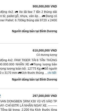
900,000,000 VND
 động 4x2. 🚛 Xe tải faw 7 tấn 2 thùng dài
ện tử, pallet gỗ, nhựa, ván ép… 🚛 Đang có
ner Pallet: 6.700kg thùng dài 9720 x 2400
Người dùng bán
tại
Bình Dương
610,000,000 VND
Có thương lượng
dẫn động 4x2. FAW TIGER TẢI 8 TẤN THÙNG
.000.000 NHẬN XE 🚛Trọng lượng bản
rọng lượng toàn bộ: 12775 Kg 🚛Số người
0 x 3170 mm 🚛Kích thước thùng ...
chi tiết
Người dùng bán
tại
Bình Dương
2
297,000,000 VND
. XE VAN DONGBEN SRM X30 V2-V5 VÀO TP
- CHỈ 60TR LÀ NHẬN NGAY XE. ---------
0Kg Tổng tải trọng: 2.200 Kg Kích thước lòng