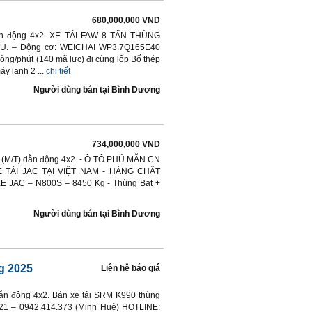
680,000,000 VND
) dẫn động 4x2. XE TẢI FAW 8 TẤN THÙNG
 – Động cơ: WEICHAI WP3.7Q165E40
òng/phút (140 mã lực) đi cùng lốp Bố thép
áy lạnh 2 ...
chi tiết
Người dùng bán
tại
Bình Dương
734,000,000 VND
ay (M/T) dẫn động 4x2. - Ô TÔ PHÚ MẪN CN
TẢI JAC TẠI VIỆT NAM - HÀNG CHẤT
E JAC – N800S – 8450 Kg - Thùng Bạt +
Người dùng bán
tại
Bình Dương
g 2025
Liên hệ báo giá
 dẫn động 4x2. Bán xe tải SRM K990 thùng
321 – 0942.414.373 (Minh Huệ) HOTLINE: