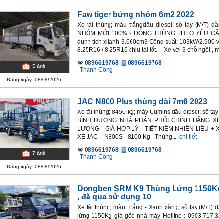
Faw tiger bửng nhôm 6m2 2022
Xe tải thùng; màu trắngdầu diesel; số tay (M/T
NHÔM MỚI 100% - ĐÓNG THÙNG THEO YÊU CẦU.
dunh tích xilanh 3.660cm3 Công suất: 103kW/2.900 v
8.25R16 / 8.25R16 chịu tải tốt. – Xe với 3 chỗ ngồi , m
0896619768
0896619768
5
ảnh
Thành Công
Đăng ngày: 08/08/2026
JAC N800 Plus thùng dài 7m6 2023
Xe tải thùng; 8450 kg; máy Cumins dầu diesel; số t
BÌNH DƯƠNG NHÀ PHÂN PHỐI CHÍNH HÃNG XE 
LƯỢNG - GIÁ HỢP LÝ - TIẾT KIỆM NHIÊN LIỆU + X
XE JAC – N800S - 8100 Kg - Thùng ...
chi tiết
0896619768
0896619768
7
ảnh
Thành Công
Đăng ngày: 08/08/2026
Dongben SRM K9 Thùng Lửng 1150K
, đã qua sử dụng 10
Xe tải thùng; màu Trắng - Xanh xăng; số tay (M/T)
lửng 1150Kg giá gốc nhà máy Hotline : 0903.717.