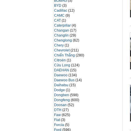
BOMAG
(5)
BYD
(3)
Cadillac
(12)
CAMC
(9)
CAT
(1)
Caterpillar
(4)
Changan
(17)
Changlin
(29)
Chenglong
(62)
Chery
(1)
Chevrolet
(211)
Chiến Thắng
(280)
Citroën
(1)
Cửu Long
(124)
DAEHAN
(15)
Daewoo
(134)
Daewoo Bus
(14)
Daihatsu
(15)
Dodge
(1)
Dongben
(598)
Dongfeng
(600)
Doosan
(52)
DTH
(27)
Faw
(625)
Fiat
(3)
Forcia
(5)
Ford
(596)