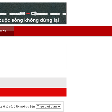
án xe
xe ô tô cũ, ô tô mới ưu tiên