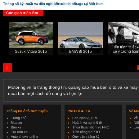
Thông số kỹ thuật và tiện nghi Mitsubishi Mirage tại Việt Nam
Các gian triển lãm
Tiến trình thiết
Suzuki Vitara 2015
BMW i8 2015
xe ý tưởng (con
Motoring.vn là trang thông tin, quảng cáo mua bán ô tô và xe máy 
mua bán một cách dễ dàng và tiện lợi
Thông tin ô tô trực tuyến
PRO-DEALER
Về Mo
Trang chủ
Các dịch vụ PRO
Về 
Mua xe
Ngành và nghề ô tô
Nội
Bán xe
Thỏa thuận dịch vụ PRO
Liê
Tra cứu xe
Tính riêng tư PRO
Auto shows online
Quy trình đăng ký