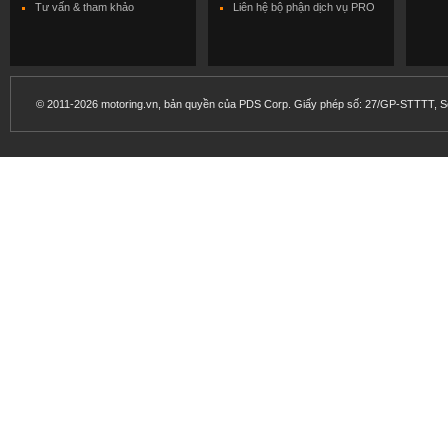
Tư vấn & tham khảo
Liên hệ bộ phận dịch vụ PRO
© 2011-2026 motoring.vn, bản quyền của PDS Corp. Giấy phép số: 27/GP-STTTT, Sở