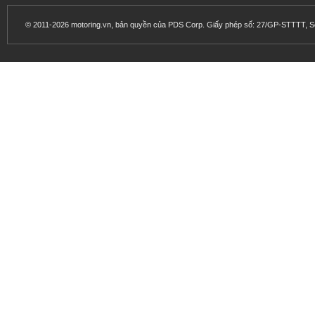
© 2011-2026 motoring.vn, bản quyền của PDS Corp. Giấy phép số: 27/GP-STTTT, Sở