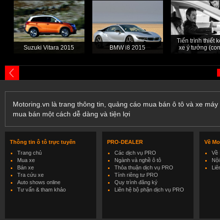
Tiến trình thiết
Suzuki Vitara 2015
BMW i8 2015
xe ý tưởng (con
Motoring.vn là trang thông tin, quảng cáo mua bán ô tô và xe máy 
mua bán một cách dễ dàng và tiện lợi
Thông tin ô tô trực tuyến
PRO-DEALER
Về Mo
Trang chủ
Các dịch vụ PRO
Về 
Mua xe
Ngành và nghề ô tô
Nội
Bán xe
Thỏa thuận dịch vụ PRO
Liê
Tra cứu xe
Tính riêng tư PRO
Auto shows online
Quy trình đăng ký
Tư vấn & tham khảo
Liên hệ bộ phận dịch vụ PRO