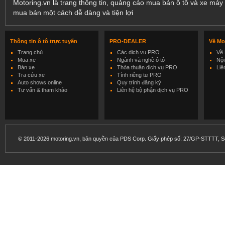
Motoring.vn là trang thông tin, quảng cáo mua bán ô tô và xe máy 
mua bán một cách dễ dàng và tiện lợi
Thông tin ô tô trực tuyến
PRO-DEALER
Về Mo
Trang chủ
Các dịch vụ PRO
Về 
Mua xe
Ngành và nghề ô tô
Nội
Bán xe
Thỏa thuận dịch vụ PRO
Liê
Tra cứu xe
Tính riêng tư PRO
Auto shows online
Quy trình đăng ký
Tư vấn & tham khảo
Liên hệ bộ phận dịch vụ PRO
© 2011-2026 motoring.vn, bản quyền của PDS Corp. Giấy phép số: 27/GP-STTTT, Sở