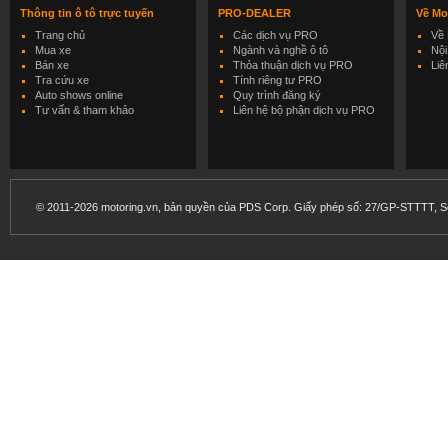
Thông tin ô tô trực tuyến
PRO-DEALER
Về Mo
Trang chủ
Các dịch vụ PRO
Về 
Mua xe
Ngành và nghề ô tô
Nội
Bán xe
Thỏa thuận dịch vụ PRO
Liê
Tra cứu xe
Tính riêng tư PRO
Auto shows online
Quy trình đăng ký
Tư vấn & tham khảo
Liên hệ bộ phận dịch vụ PRO
© 2011-2026 motoring.vn, bản quyền của PDS Corp. Giấy phép số: 27/GP-STTTT, Sở