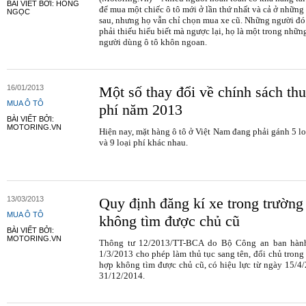
BÀI VIẾT BỞI: HỒNG
để mua một chiếc ô tô mới ở lần thứ nhất và cả ở những
NGỌC
sau, nhưng họ vẫn chỉ chọn mua xe cũ. Những người đ
phải thiếu hiểu biết mà ngược lại, họ là một trong nhữn
người dùng ô tô khôn ngoan.
16/01/2013
Một số thay đổi về chính sách th
MUA Ô TÔ
phí năm 2013
BÀI VIẾT BỞI:
MOTORING.VN
Hiện nay, mặt hàng ô tô ở Việt Nam đang phải gánh 5 lo
và 9 loại phí khác nhau.
13/03/2013
Quy định đăng kí xe trong trường
MUA Ô TÔ
không tìm được chủ cũ
BÀI VIẾT BỞI:
MOTORING.VN
Thông tư 12/2013/TT-BCA do Bộ Công an ban hàn
1/3/2013 cho phép làm thủ tục sang tên, đổi chủ trong
hợp không tìm được chủ cũ, có hiệu lực từ ngày 15/4
31/12/2014.