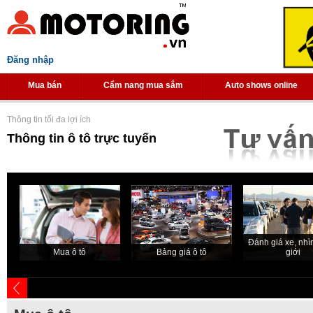
Đăng nhập
Mua bán
Cẩm nang mua sắm
Auto shows online
Thông tin tối đa lợi ích
Thông tin ô tô trực tuyến
Đánh giá xe, nhìn
Mua ô tô
Bảng giá ô tô
giới