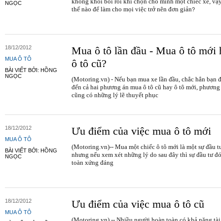
không khỏi bối rối khi chọn cho mình một chiếc xe, vậ
NGỌC
thế nào để làm cho mọi việc trở nên đơn giản
?
18/12/2012
Mua ô tô lần đầu - Mua ô tô mới 
MUA Ô TÔ
ô tô cũ?
BÀI VIẾT BỞI: HỒNG
NGỌC
(Motoring.vn) - Nếu bạn mua xe lần đầu, chẳc hẳn bạn 
đến cả hai phương án mua ô tô cũ hay ô tô mới, phương
cũng có những lý lẽ thuyết phục
18/12/2012
Ưu điểm của việc mua ô tô mới
MUA Ô TÔ
(Motoring.vn)-- Mua một chiếc ô tô mới là một sự đầu t
BÀI VIẾT BỞI: HỒNG
nhưng nếu xem xét những lý do sau đây thì sự đầu tư đ
NGỌC
toàn xứng đáng
18/12/2012
Ưu điểm của việc mua ô tô cũ
MUA Ô TÔ
(Motoring.vn) -- Nhiều người hoàn toàn có khả năng tài