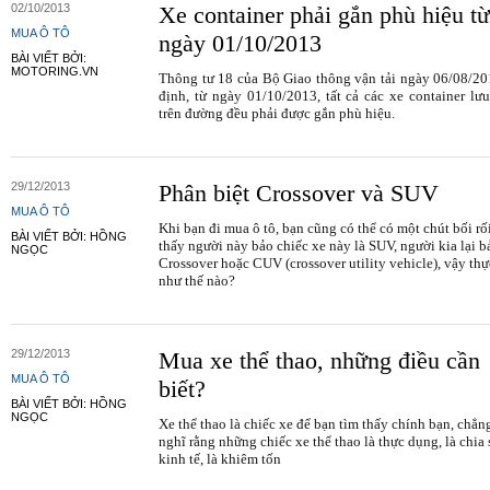
02/10/2013
Xe container phải gắn phù hiệu từ
MUA Ô TÔ
ngày 01/10/2013
BÀI VIẾT BỞI:
MOTORING.VN
Thông tư 18 của Bộ Giao thông vận tải ngày 06/08/2
định, từ ngày 01/10/2013, tất cả các xe container lư
trên đường đều phải được gắn phù hiệu.
29/12/2013
Phân biệt Crossover và SUV
MUA Ô TÔ
Khi bạn đi mua ô tô, bạn cũng có thể có một chút bối rố
BÀI VIẾT BỞI: HỒNG
thấy người này bảo chiếc xe này là SUV, người kia lại b
NGỌC
Crossover hoặc CUV (crossover utility vehicle), vậy thự
như thế nào?
29/12/2013
Mua xe thể thao, những điều cần
MUA Ô TÔ
biết?
BÀI VIẾT BỞI: HỒNG
NGỌC
Xe thể thao là chiếc xe để bạn tìm thấy chính bạn, chẳng
nghĩ rằng những chiếc xe thể thao là thực dụng, là chia s
kinh tế, là khiêm tốn