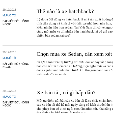
29/12/2013
Thế nào là xe hatchback?
MUA Ô TÔ
Lý do ra đời dòng xe hatchback là nhà sản xuất hướng 
BÀI VIẾT BỞI: HỒNG
tính tiện dụng và kinh tế với thân xe nhỏ hơn, nhẹ hơn, 
NGỌC
kiệm nhiên liệu hơn sedan. Tại Việt Nam thì có vẻ ngược
cùng một mẫu xe thì phiên bản hatchback lại có giá ca
phiên bản sedan, tại sao?
29/12/2013
Chọn mua xe Sedan, cần xem xét 
MUA Ô TÔ
Sự lựa chọn trên thị trường đối với loại xe này rất phon
BÀI VIẾT BỞI: HỒNG
bạn có thể tìm hiểu các xu hướng, tiện nghi mới và các
NGỌC
đang cạnh tranh với nhau trước khi thu gọn danh sách 
viên sedan” của mình.
29/12/2013
Xe bán tải, có gì hấp dẫn?
MUA Ô TÔ
Một ưu điểm nổi bật của xe bán tải là sự chắc chắn, hơn
BÀI VIẾT BỞI: HỒNG
các xe bán tải thế hệ mới ngày càng có kích thước lớn h
NGỌC
cho phép bạn có vị trí ngồi cao, tầm nhìn tốt, khả năng đ
địa hình xấu, khả năng lội nước, v.v…