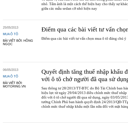
nhỏ. Tấm ảnh là một cách thể hiện hay cho thấy sự khác
giữa các mẫu sedan cỡ nhỏ hiện nay
25/05/2013
Điểm qua các bài viết tư vấn chọ
MUA Ô TÔ
Điểm qua các bài viết tư vấn chọn mua ô tô đáng chú ý
BÀI VIẾT BỞI: HỒNG
NGỌC
06/05/2013
Quyết định tăng thuế nhập khẩu đ
MUA Ô TÔ
với ô tô chở người đã qua sử dụn
BÀI VIẾT BỞI:
MOTORING.VN
Sau thông tư 28/2013/TT-BTC do Bộ Tài Chính ban hà
hiệu lực từ ngày 29/04/2013 điều chỉnh mức thuế nhập
đối với ô tô chở người đã qua sử dụng, ngày 03/05/201
tướng Chính Phủ ban hành quyết định 24/2013/QĐ-TTg
chỉnh mức thuế nhập khẩu một lần nữa đối với mặt hàng