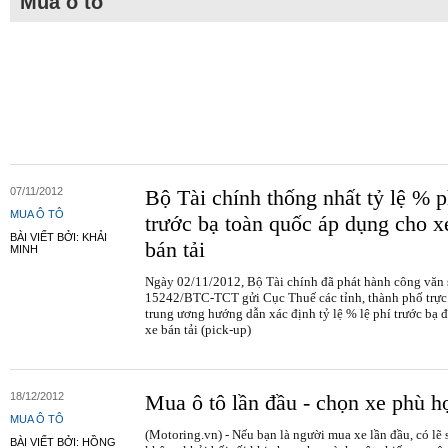
Mua ô tô
07/11/2012
Bộ Tài chính thống nhất tỷ lệ % p
MUA Ô TÔ
trước bạ toàn quốc áp dụng cho x
BÀI VIẾT BỞI: KHẢI
bán tải
MINH
Ngày 02/11/2012, Bộ Tài chính đã phát hành công văn 
15242/BTC-TCT gửi Cục Thuế các tỉnh, thành phố trực
trung ương hướng dẫn xác định tỷ lệ % lệ phí trước bạ đ
xe bán tải (pick-up)
18/12/2012
Mua ô tô lần đầu - chọn xe phù h
MUA Ô TÔ
(Motoring.vn) - Nếu bạn là người mua xe lần đầu, có lẽ 
BÀI VIẾT BỞI: HỒNG