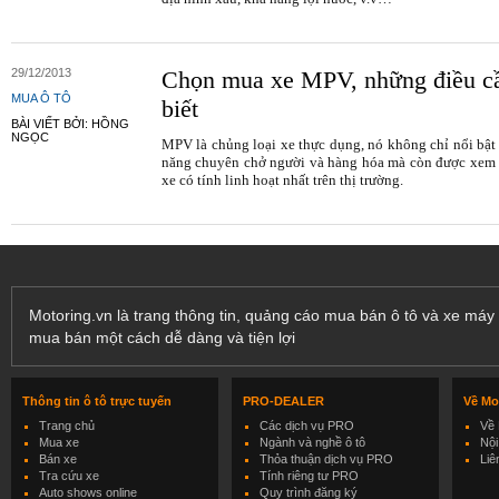
29/12/2013
Chọn mua xe MPV, những điều c
MUA Ô TÔ
biết
BÀI VIẾT BỞI: HỒNG
NGỌC
MPV là chủng loại xe thực dụng, nó không chỉ nổi bật
năng chuyên chở người và hàng hóa mà còn được xem
xe có tính linh hoạt nhất trên thị trường.
Motoring.vn là trang thông tin, quảng cáo mua bán ô tô và xe máy 
mua bán một cách dễ dàng và tiện lợi
Thông tin ô tô trực tuyến
PRO-DEALER
Về Mo
Trang chủ
Các dịch vụ PRO
Về 
Mua xe
Ngành và nghề ô tô
Nội
Bán xe
Thỏa thuận dịch vụ PRO
Liê
Tra cứu xe
Tính riêng tư PRO
Auto shows online
Quy trình đăng ký