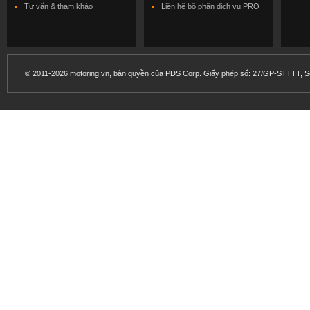
Tư vấn & tham khảo
Liên hệ bộ phận dịch vụ PRO
© 2011-2026 motoring.vn, bản quyền của PDS Corp. Giấy phép số: 27/GP-STTTT, Sở