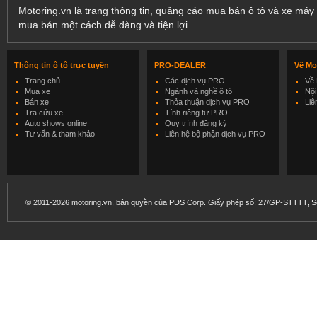
Motoring.vn là trang thông tin, quảng cáo mua bán ô tô và xe máy 
mua bán một cách dễ dàng và tiện lợi
Thông tin ô tô trực tuyến
PRO-DEALER
Về Mo
Trang chủ
Các dịch vụ PRO
Về 
Mua xe
Ngành và nghề ô tô
Nội
Bán xe
Thỏa thuận dịch vụ PRO
Liê
Tra cứu xe
Tính riêng tư PRO
Auto shows online
Quy trình đăng ký
Tư vấn & tham khảo
Liên hệ bộ phận dịch vụ PRO
© 2011-2026 motoring.vn, bản quyền của PDS Corp. Giấy phép số: 27/GP-STTTT, Sở