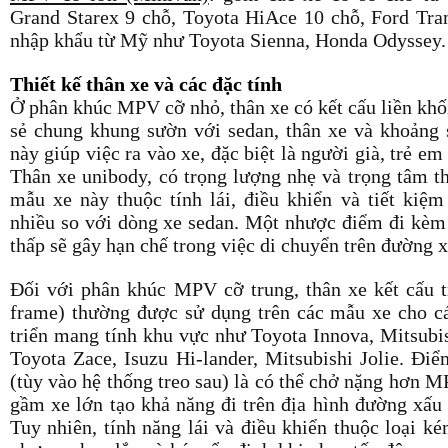
Grand Starex 9 chỗ, Toyota HiAce 10 chỗ, Ford Tran
nhập khẩu từ Mỹ như Toyota Sienna, Honda Odyssey.
Thiết kế thân xe và các đặc tính
Ở phân khúc MPV cỡ nhỏ, thân xe có kết cấu liền khối
sẻ chung khung sườn với sedan, thân xe và khoảng 
này giúp việc ra vào xe, đặc biệt là người già, trẻ e
Thân xe unibody, có trọng lượng nhẹ và trọng tâm t
mẫu xe này thuộc tính lái, điều khiển và tiết kiệm
nhiều so với dòng xe sedan. Một nhược điểm đi kèm
thấp sẽ gây hạn chế trong việc di chuyển trên đường
Đối với phân khúc MPV cỡ trung, thân xe kết cấu t
frame) thường được sử dụng trên các mẫu xe cho cá
triển mang tính khu vực như Toyota Innova, Mitsubi
Toyota Zace, Isuzu Hi-lander, Mitsubishi Jolie. Đi
(tùy vào hệ thống treo sau) là có thể chở nặng hơn 
gầm xe lớn tạo khả năng đi trên địa hình đường xấu 
Tuy nhiên, tính năng lái và điều khiển thuộc loại k