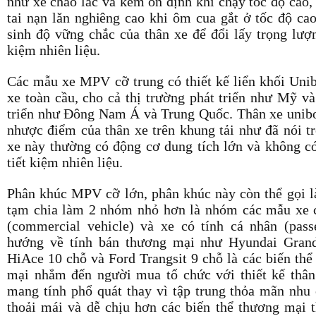
như xe chao lắc và kém ổn định khi chạy tốc độ cao, 
tai nạn lăn nghiêng cao khi ôm cua gắt ở tốc độ cao
sinh độ vững chắc của thân xe để đổi lấy trọng lượ
kiệm nhiên liệu.
Các mẫu xe MPV cỡ trung có thiết kế liển khối Uni
xe toàn cầu, cho cả thị trường phát triển như Mỹ v
triển như Đông Nam Á và Trung Quốc. Thân xe unib
nhược điểm của thân xe trên khung tải như đã nói t
xe này thường có động cơ dung tích lớn và không c
tiết kiệm nhiên liệu.
Phân khúc MPV cỡ lớn, phân khúc này còn thể gọi l
tạm chia làm 2 nhóm nhỏ hơn là nhóm các mẫu xe 
(commercial vehicle) và xe có tính cá nhân (pass
hướng về tính bán thương mại như Hyundai Grand
HiAce 10 chỗ và Ford Trangsit 9 chỗ là các biến th
mại nhắm đến người mua tổ chức với thiết kế thân 
mang tính phổ quát thay vì tập trung thỏa mãn nhu
thoải mái và dễ chịu hơn các biến thể thương mại t