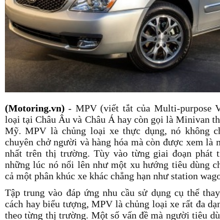
(Motoring.vn)
- MPV (viết tắt của Multi-purpose V
loại tại Châu Âu và Châu Á hay còn gọi là Minivan th
Mỹ. MPV là chủng loại xe thực dụng, nó không ch
chuyên chở người và hàng hóa mà còn được xem là mẫ
nhất trên thị trường. Tùy vào từng giai đoạn phát t
những lúc nó nổi lên như một xu hướng tiêu dùng chí
cả một phân khúc xe khác chẳng hạn như station wag
Tập trung vào đáp ứng nhu cầu sử dụng cụ thể th
cách hay biểu tượng, MPV là chủng loại xe rất đa dạn
theo từng thị trường. Một số vấn đề mà người tiêu dù