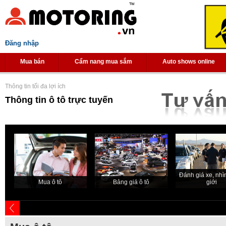
Đăng nhập
Mua bán
Cẩm nang mua sắm
Auto shows online
Thông tin tối đa lợi ích
Thông tin ô tô trực tuyến
Đánh giá xe, nhìn
Mua ô tô
Bảng giá ô tô
giới