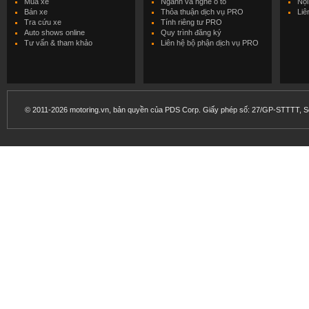
Mua xe
Ngành và nghề ô tô
Nội
Bán xe
Thỏa thuận dịch vụ PRO
Liê
Tra cứu xe
Tính riêng tư PRO
Auto shows online
Quy trình đăng ký
Tư vấn & tham khảo
Liên hệ bộ phận dịch vụ PRO
© 2011-2026 motoring.vn, bản quyền của PDS Corp. Giấy phép số: 27/GP-STTTT, Sở