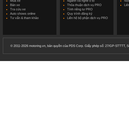
Mua xe
Ngành và nghề ô tô
Nội
Bán xe
Thỏa thuận dịch vụ PRO
Liê
Tra cứu xe
Tính riêng tư PRO
Auto shows online
Quy trình đăng ký
Tư vấn & tham khảo
Liên hệ bộ phận dịch vụ PRO
© 2011-2026 motoring.vn, bản quyền của PDS Corp. Giấy phép số: 27/GP-STTTT, Sở