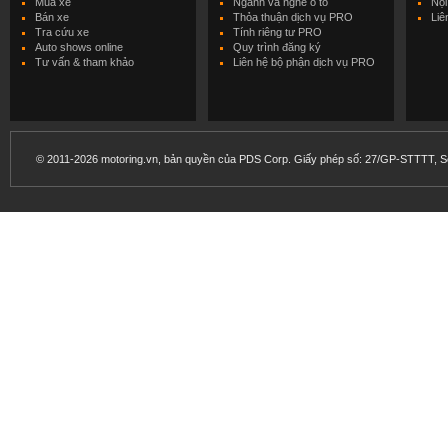
Mua xe
Ngành và nghề ô tô
Nội
Bán xe
Thỏa thuận dịch vụ PRO
Liê
Tra cứu xe
Tính riêng tư PRO
Auto shows online
Quy trình đăng ký
Tư vấn & tham khảo
Liên hệ bộ phận dịch vụ PRO
© 2011-2026 motoring.vn, bản quyền của PDS Corp. Giấy phép số: 27/GP-STTTT, Sở