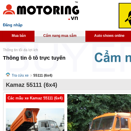
Đăng nhập
Mua bán
Cẩm nang mua sắm
Auto shows online
Thông tin tối đa lợi ích
Thông tin ô tô trực tuyến
Tra cứu xe
55111 (6x4)
Kamaz 55111 (6x4)
Các mẫu xe Kamaz 55111 (6x4)