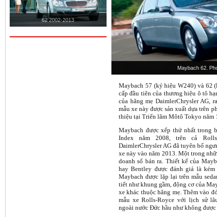
62 2002-2013
Maybach 62. Ph
Maybach 57 (ký hiệu W240) và 62 (k
cấp đầu tiên của thương hiệu ô tô 
của hãng mẹ DaimlerChrysler AG, ra
mẫu xe này được sản xuất dựa trên p
thiệu tại Triển lãm Môtô Tokyo năm 
Maybach được xếp thứ nhất trong 
Index năm 2008, trên cả Rolls
DaimlerChrysler AG đã tuyên bố ngư
xe này vào năm 2013. Một trong nhữn
doanh số bán ra. Thiết kế của Mayb
hay Bentley được đánh giá là kém
Maybach được lặp lại trên mẫu seda
tiết như khung gầm, động cơ của May
xe khác thuộc hãng mẹ. Thêm vào đó,
mẫu xe Rolls-Royce với lịch sử l
ngoài nước Đức hầu như không được b