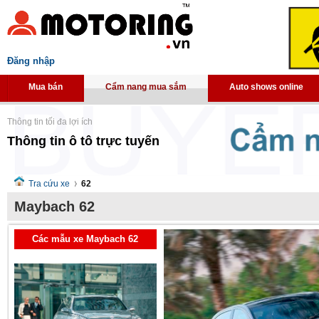
Đăng nhập
Mua bán
Cẩm nang mua sắm
Auto shows online
Thông tin tối đa lợi ích
Thông tin ô tô trực tuyến
Tra cứu xe
62
Maybach 62
Các mẫu xe Maybach 62