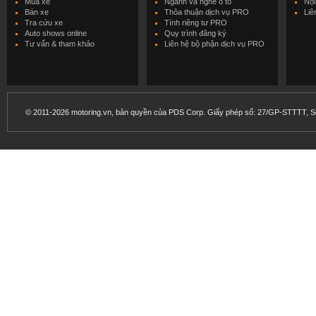
Mua xe
Ngành và nghề ô tô
Nội
Bán xe
Thỏa thuận dịch vụ PRO
Liê
Tra cứu xe
Tính riêng tư PRO
Auto shows online
Quy trình đăng ký
Tư vấn & tham khảo
Liên hệ bộ phận dịch vụ PRO
© 2011-2026 motoring.vn, bản quyền của PDS Corp. Giấy phép số: 27/GP-STTTT, Sở