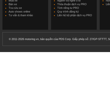
Mua xe
Ngành và nghề ô tô
Nội
Bán xe
Thỏa thuận dịch vụ PRO
Liê
Tra cứu xe
Tính riêng tư PRO
Auto shows online
Quy trình đăng ký
Tư vấn & tham khảo
Liên hệ bộ phận dịch vụ PRO
© 2011-2026 motoring.vn, bản quyền của PDS Corp. Giấy phép số: 27/GP-STTTT, Sở