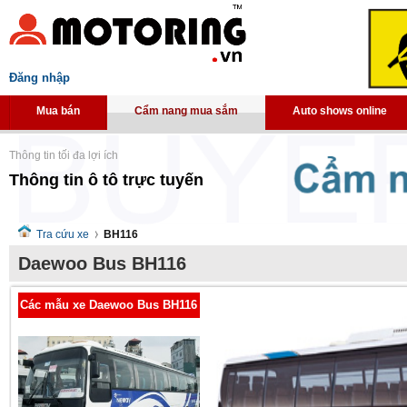
Đăng nhập
Mua bán
Cẩm nang mua sắm
Auto shows online
Thông tin tối đa lợi ích
Thông tin ô tô trực tuyến
Tra cứu xe
BH116
Daewoo Bus BH116
Các mẫu xe Daewoo Bus BH116