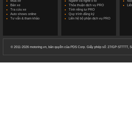
Mua xe
Ngành và nghề ô tô
Nội
Bán xe
Thỏa thuận dịch vụ PRO
Liê
Tra cứu xe
Tính riêng tư PRO
Auto shows online
Quy trình đăng ký
Tư vấn & tham khảo
Liên hệ bộ phận dịch vụ PRO
© 2011-2026 motoring.vn, bản quyền của PDS Corp. Giấy phép số: 27/GP-STTTT, Sở