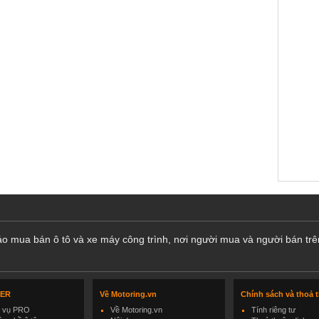
cáo mua bán ô tô và xe máy công trình, nơi người mua và người bán trê
LER
Về Motoring.vn
Chính sách và thoả 
h vụ PRO
Về Motoring.vn
Tính riêng tư