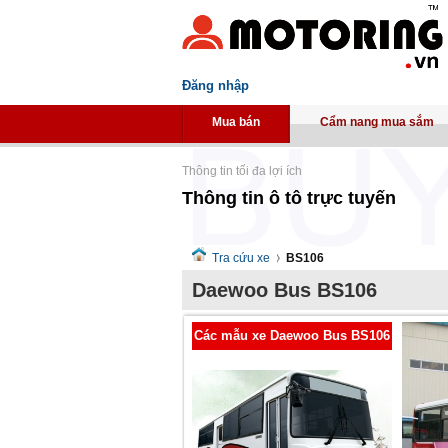
Đăng nhập
Mua bán
Cẩm nang mua sắm
Thông tin tối đa lợi ích
Thông tin ô tô trực tuyến
Tra cứu xe
BS106
Daewoo Bus BS106
Các mẫu xe Daewoo Bus BS106