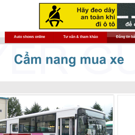
Auto shows online
Tư vấn & tham khảo
Đăng tin b