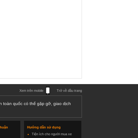
Xem trên mobile
Trở về đầu trang
n toàn quốc có thể gặp gỡ, giao dịch
thuận
Hướng dẫn sử dụng
Tiện ích cho người mua xe