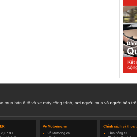
cáo mua bán ô tô và xe máy công trình, nơi người mua và người bán trê
LER
Về Motoring.vn
Chính sách và thoả 
h vụ PRO
Về Motoring.vn
Tính riêng tư