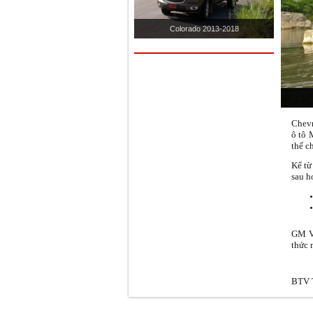
Colorado 2013-2018
Chevr
ô tô 
thế c
Kể từ
sau h
GM Vi
thức 
BTV T