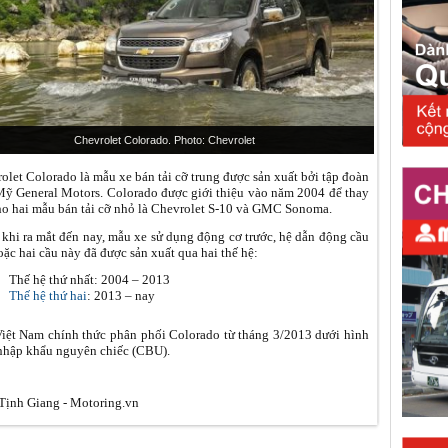
Chevrolet Colorado. Photo: Chevrolet
olet Colorado là mẫu xe bán tải cỡ trung được sản xuất bởi tập đoàn
Mỹ General Motors. Colorado được giới thiệu vào năm 2004 để thay
ho hai mẫu bán tải cỡ nhỏ là Chevrolet S-10 và GMC Sonoma.
 khi ra mắt đến nay, mẫu xe sử dụng động cơ trước, hệ dẫn động cầu
oặc hai cầu này đã được sản xuất qua hai thế hệ:
Thế hệ thứ nhất: 2004 – 2013
Thế hệ thứ hai
: 2013 – nay
ệt Nam chính thức phân phối Colorado từ tháng 3/2013 dưới hình
nhập khẩu nguyên chiếc (CBU).
ịnh Giang - Motoring.vn