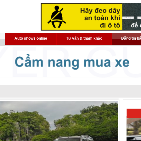
Auto shows online
Tư vấn & tham khảo
Đăng tin b