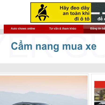
Auto shows online
Tư vấn & tham khảo
Đăng tin b