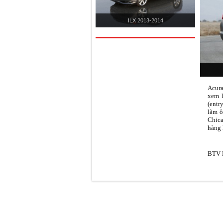
ILX 2013-2014
Acura
xem 
(entr
lãm ô
Chic
hàng 
BTV K