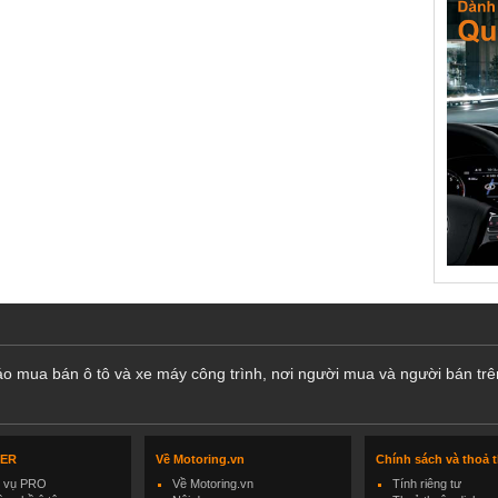
cáo mua bán ô tô và xe máy công trình, nơi người mua và người bán trê
LER
Về Motoring.vn
Chính sách và thoả 
h vụ PRO
Về Motoring.vn
Tính riêng tư