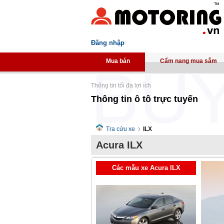
Đăng nhập
Mua bán
Cẩm nang mua sắm
Thông tin tối đa lợi ích
Thông tin ô tô trực tuyến
Tra cứu xe
ILX
Acura ILX
Các mẫu xe Acura ILX