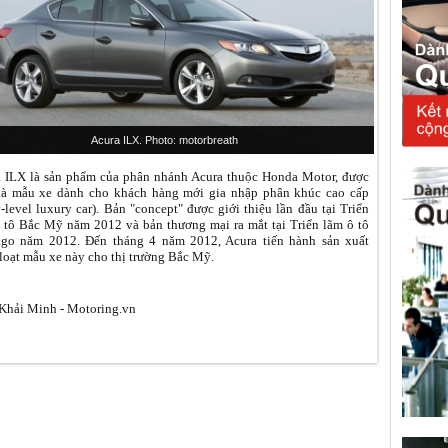
Acura ILX. Photo: motorbreath
 ILX là sản phẩm của phân nhánh Acura thuộc Honda Motor, được
là mẫu xe dành cho khách hàng mới gia nhập phân khúc cao cấp
y-level luxury car). Bản "concept" được giới thiệu lần đầu tại Triển
 tô Bắc Mỹ năm 2012 và bản thương mại ra mắt tại Triển lãm ô tô
ago năm 2012. Đến tháng 4 năm 2012, Acura tiến hành sản xuất
loạt mẫu xe này cho thị trường Bắc Mỹ.
hải Minh - Motoring.vn