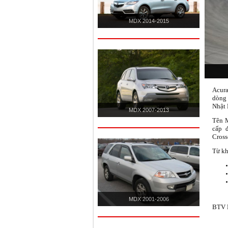
MDX 2014-2015
Acur
dòng 
Nhật 
MDX 2007-2013
Tên M
cấp 
Cross
Từ kh
MDX 2001-2006
BTV N