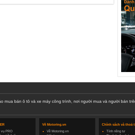
cáo mua bán ô tô và xe máy công trình, nơi người mua và người bán trê
LER
Về Motoring.vn
Chính sách và thoả 
h vụ PRO
Về Motoring.vn
Tính riêng tư