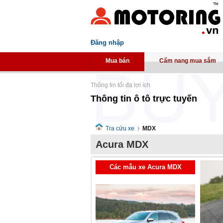
Đăng nhập
Mua bán
Cẩm nang mua sắm
Thông tin tối đa lợi ích
Thông tin ô tô trực tuyến
Tra cứu xe
MDX
Acura MDX
Các mẫu xe Acura MDX