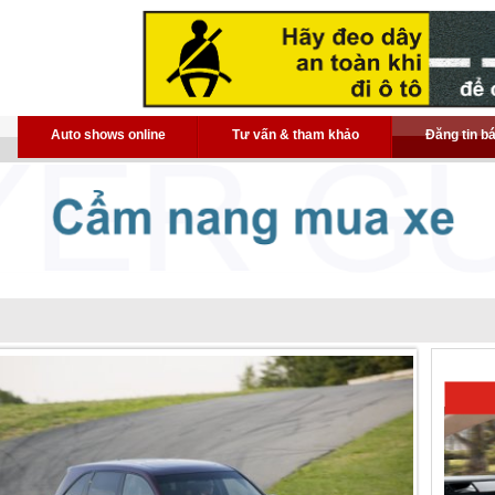
Auto shows online
Tư vấn & tham khảo
Đăng tin b