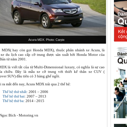
Acura MDX. Photo: Carpix
a MDX( hay còn gọi Honda MDX), thuộc phân nhánh xe Acura, là
xe du lịch cao cấp cỡ trung được sản xuất bởi Honda Motor của
Bản từ năm 2001.
DX là viết tắt của từ Multi-Dimensional luxury, có nghĩa là sự cao
đa chiều. Đây là mẫu xe cỡ trung với thiết kế thân xe CUV (
over SUV) đầu tiên có 3 hàng ghế ngồi.
i ra mắt đến nay, Acura MDX trải qua 2 thế hệ:
Thế hệ thứ nhất
: 2001 – 2006
Thế hệ thứ hai
: 2007 – 2013
Thế hệ thứ ba
: 2014 - 2015
gọc Bích - Motoring.vn