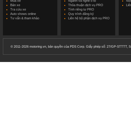
Mua xe
Ngành và nghề ô tô
Nội
Bán xe
Thỏa thuận dịch vụ PRO
Liê
Tra cứu xe
Tính riêng tư PRO
Auto shows online
Quy trình đăng ký
Tư vấn & tham khảo
Liên hệ bộ phận dịch vụ PRO
© 2011-2026 motoring.vn, bản quyền của PDS Corp. Giấy phép số: 27/GP-STTTT, Sở