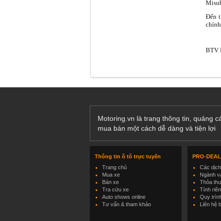
Misub
Đến t
chính
BTV E
Motoring.vn là trang thông tin, quảng 
mua bán một cách dễ dàng và tiện lợi
Thông tin ô tô trực tuyến
PRO-DEA
Trang chủ
Các dịc
Mua xe
Ngành và
Bán xe
Thỏa th
Tra cứu xe
Tính riê
Auto shows online
Quy trìn
Tư vấn & tham khảo
Liên hệ 