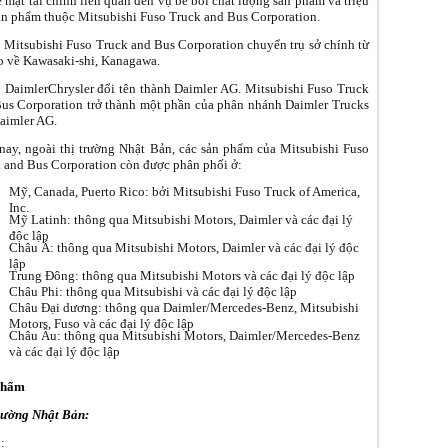
ề mặt tài chính liên quan đến vụ bê bối chất lượng sản phẩm và triệu
ản phẩm thuộc Mitsubishi Fuso Truck and Bus Corporation.
 Mitsubishi Fuso Truck and Bus Corporation chuyển trụ sở chính từ
 về Kawasaki-shi, Kanagawa.
 DaimlerChrysler đổi tên thành Daimler AG. Mitsubishi Fuso Truck
us Corporation trở thành một phần của phân nhánh Daimler Trucks
aimler AG.
nay, ngoài thị trường Nhật Bản, các sản phẩm của Mitsubishi Fuso
 and Bus Corporation còn được phân phối ở:
Mỹ, Canada, Puerto Rico: bởi Mitsubishi Fuso Truck of America,
Inc.
Mỹ Latinh: thông qua Mitsubishi Motors, Daimler và các đại lý
độc lập
Châu Á: thông qua Mitsubishi Motors, Daimler và các đại lý độc
lập
Trung Đông: thông qua Mitsubishi Motors và các đại lý độc lập
Châu Phi: thông qua Mitsubishi và các đại lý độc lập
Châu Đại dương: thông qua Daimler/Mercedes-Benz, Mitsubishi
Motors, Fuso và các đại lý độc lập
Châu Âu: thông qua Mitsubishi Motors, Daimler/Mercedes-Benz
và các đại lý độc lập
phẩm
trường Nhật Bản:
: