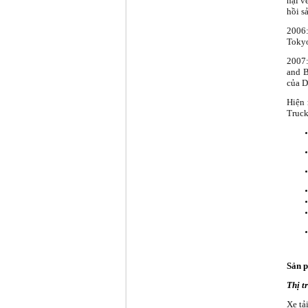
hại v
hồi s
2006:
Tokyo
2007:
and B
của D
Hiện 
Truck
Sản 
T
hị 
Xe tải