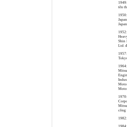
1949:
tên t
1950:
Japan
Japan
1952:
Heavy
Shin 
Ltd. 
1957:
Tokyo
1964
Mits
Engi
Indus
Motor
Motor
1970
Corpo
Mitsu
công 
1982:
1984: