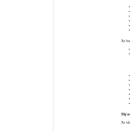
Xe bu
Thị t
Xe tả