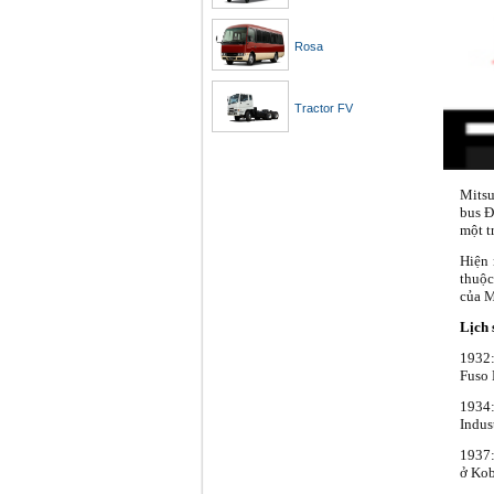
Rosa
Tractor FV
Mitsu
bus Đ
một t
Hiện 
thuộc
của M
Lịch 
1932:
Fuso 
1934:
Indust
1937:
ở Kob