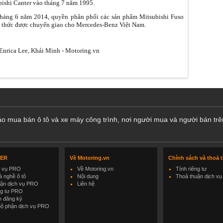
ishi Canter vào tháng 7 năm 1995.
háng 6 năm 2014, quyền phân phối các sản phẩm Mitsubishi Fuso
 thức được chuyển giao cho Mercedes-Benz Việt Nam.
nrica Lee, Khải Minh - Motoring.vn
cáo mua bán ô tô và xe máy công trình, nơi người mua và người bán trê
LER
Về Motoring.vn
Chính sách và thoả 
h vụ PRO
Về Motoring.vn
Tính riêng tư
 nghề ô tô
Nội dung
Thoả thuận dịch vụ
uận dịch vụ PRO
Liên hệ
ng tư PRO
h đăng ký
bộ phận dịch vụ PRO