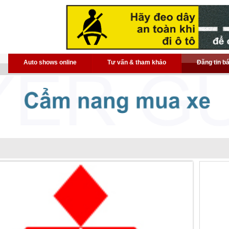
Auto shows online
Tư vấn & tham khảo
Đăng tin b