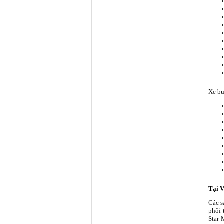
Xe bu
Tại 
Các s
phối 
Star 