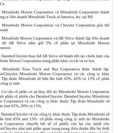
 Co.
 Mitsubishi Motors Corporation và Mitsubishi Corporation thành
ông ty liên doanh Mitsubishi Truck of America, Inc. tại Mỹ
 Mitsubishi Motors Corporation và Chrysler Corporation giải thể
doanh
 Mitsubishi Motors Corporation và AB Volvo thành lập liên doanh
g đó AB Volvo nắm giữ 5% cổ phần tại Mitsubishi Motors
ration
 DaimlerChrysler thay thế AB Volvo trở thành đối tác chiến lược của
bishi Motors Corporation trong phân khúc xe tải và xe bus.
: Mitsubishi Fuso Truck and Bus Corporation được thành lập.
erChrysler, Mitsubishi Motors Corporation và các công ty khác
 Tập đoàn Mitsubishi sở hữu lần lượt 43%, 42% và 15% cổ phần
 công ty mới.
 Cơ cấu cổ phần có sự thay đổi do Mitsubishi Motors Corporation
ột phần cổ phiếu cho DaimlerChrysler. DaimlerChrysler, Mitsubishi
s Corporation và các công ty khác thuộc Tập đoàn Mitsubishi sở
ần lượt 65%, 20% và 15%.
 DaimlerChrysler và các công ty khác thuộc Tập đoàn Mitsubishi sở
lần lượt 85% and 15% cổ phần trong công ty mới do Mitsubishi
rs Corporation chuyển hết số cổ phiếu còn lại của mình cho
erChrysler như một phần quan trọng trong thỏa thuận đền bù thiệt