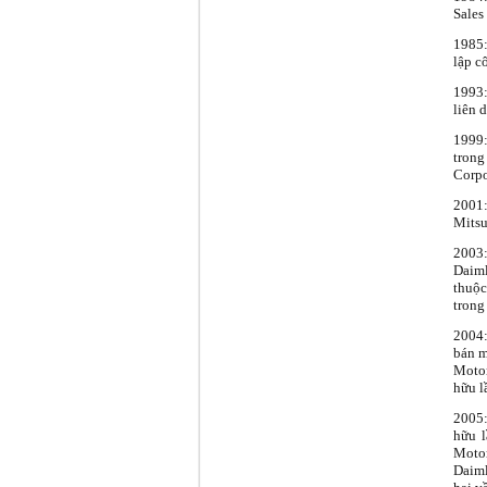
Sales
1985:
lập c
1993:
liên 
1999:
tron
Corpo
2001:
Mitsu
2003
Daiml
thuộc
trong
2004:
bán m
Motor
hữu l
2005:
hữu 
Moto
Daiml