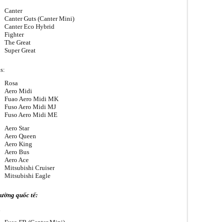
Canter
Canter Guts (Canter Mini)
Canter Eco Hybrid
Fighter
The Great
Super Great
s:
Rosa
Aero Midi
Fuao Aero Midi MK
Fuso Aero Midi MJ
Fuso Aero Midi ME
Aero Star
Aero Queen
Aero King
Aero Bus
Aero Ace
Mitsubishi Cruiser
Mitsubishi Eagle
rường quốc tế:
i