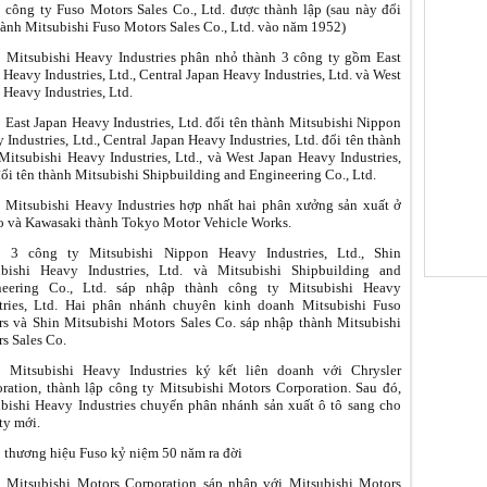
 công ty Fuso Motors Sales Co., Ltd. được thành lập (sau này đổi
hành Mitsubishi Fuso Motors Sales Co., Ltd. vào năm 1952)
 Mitsubishi Heavy Industries phân nhỏ thành 3 công ty gồm East
 Heavy Industries, Ltd., Central Japan Heavy Industries, Ltd. và West
 Heavy Industries, Ltd.
 East Japan Heavy Industries, Ltd. đổi tên thành Mitsubishi Nippon
 Industries, Ltd., Central Japan Heavy Industries, Ltd. đổi tên thành
Mitsubishi Heavy Industries, Ltd., và West Japan Heavy Industries,
đổi tên thành Mitsubishi Shipbuilding and Engineering Co., Ltd.
 Mitsubishi Heavy Industries hợp nhất hai phân xưởng sản xuất ở
 và Kawasaki thành Tokyo Motor Vehicle Works.
: 3 công ty Mitsubishi Nippon Heavy Industries, Ltd., Shin
ubishi Heavy Industries, Ltd. và Mitsubishi Shipbuilding and
neering Co., Ltd. sáp nhập thành công ty Mitsubishi Heavy
tries, Ltd. Hai phân nhánh chuyên kinh doanh Mitsubishi Fuso
s và Shin Mitsubishi Motors Sales Co. sáp nhập thành Mitsubishi
s Sales Co.
: Mitsubishi Heavy Industries ký kết liên doanh với Chrysler
ration, thành lập công ty Mitsubishi Motors Corporation. Sau đó,
bishi Heavy Industries chuyển phân nhánh sản xuất ô tô sang cho
ty mới.
 thương hiệu Fuso kỷ niệm 50 năm ra đời
 Mitsubishi Motors Corporation sáp nhập với Mitsubishi Motors