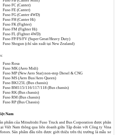
Fuso FB (Canter Mini)
Fuso FC (Canter)
Fuso FE (Canter)
Fuso FG (Canter 4WD)
Fuso FH (Canter Hi)
Fuso FK (Fighter)
Fuso FM (Fighter Hi)
Fuso FL (Fighter 4WD)
Fuso FP/FS/FV (Super Great/Heavy Duty)
Fuso Shogun (chỉ sản xuất tại New Zealand)
s:
Fuso Rosa
Fuso MK (Aero Midi)
Fuso MP (New Aero Star) non-step Diesel & CNG
Fuso MS (Aero Bus/Aero Queen)
Fuso BK125L (Bus chassis)
Fuso BM115/116/117/118 (Bus chassis)
Fuso RK (Bus chassis)
Fuso RM (Bus chassis)
Fuso RP (Bus Chassis)
Việt Nam
ản phẩm của Mitsubishi Fuso Truck and Bus Corporation được phân
tại Việt Nam thông qua liên doanh giữa Tập đoàn với Công ty Vina
Motors. Sản phẩm đầu tiên được giới thiệu trên thị trường là mẫu xe